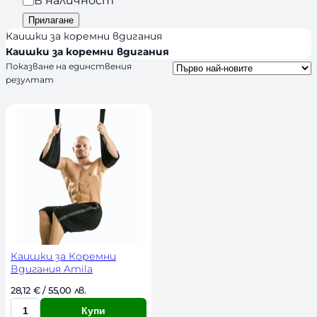
n
и
а
Прилагане
d
я
л
Каишки за коремни вдигания
s
и
Каишки за коремни вдигания
Показване на единствения
ч
резултат
н
о
с
т
Каишки за Коремни
Вдигания Amila
28,12 
€
 / 55,00 лв. 
Купи