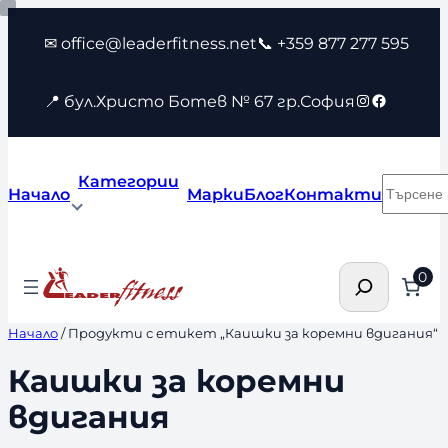
Към
✉ office@leaderfitness.net
📞 +359 877 277 595
съдържанието
Instagram
Faceboo
📍 бул.Христо Ботев № 67 гр.София
Категории
Търсен
Начало
Марки
Блог
Контакти
Търсене
0
Начало
/ Продукти с етикет „Каишки за коремни вдигания“
Каишки за коремни
вдигания