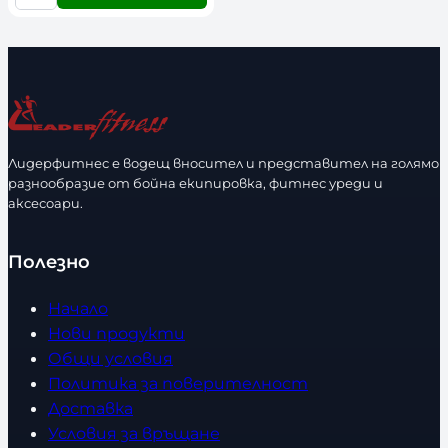
К
о
л
и
ч
е
с
Лидерфитнес е водещ вносител и представител на голямо
т
разнообразие от бойна екипировка, фитнес уреди и
в
аксесоари.
о
Полезно
Начало
Нови продукти
Общи условия
Политика за поверителност
Доставка
Условия за връщане