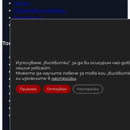
За нас
Оборудвани обекти
Контакти
Статии
Топ категории
Бокс
Използваме „бисквитки“, за да ви осигурим най-до
Боксови чували
нашия уебсайт.
Боксови ръкавици
Можете да научите повече за това кои „бисквитки
Дрехи
ги изключите в
настройки
.
Детски дрехи
Приемам
Отказвам
Настройки
Суичъри
Фитнес оборудване и аксесоари
Бягащи пътеки
Велоергометри