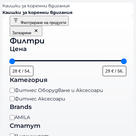
Каишки за коремни вдигания
Каишки за коремни вдигания
Филтриране на продукти
Затваряне
Филтри
Цена
Категория
К
Фитнес Оборудване и Аксесоари
а
Фитнес Аксесоари
т
Brands
е
B
AMILA
г
r
Статут
о
a
р
Н
В наличност