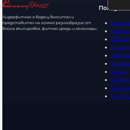
р
т
е
Полезно
а
с
Лидерфитнес е водещ вносител и
з
т
Начал
представител на голямо разнообразие от
м
в
бойна екипировка, фитнес уреди и аксесоари.
Нови 
е
о
Общи 
р
Полит
Доста
Услови
За нас
Обору
Конта
Стат