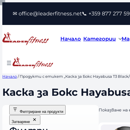
Към
✉ office@leaderfitness.net
📞 +359 877 277 59
съдържанието
Начало
Категории
Ма
Начало
/ Продукти с етикет „Каска за Бокс Hayabusa T3 Black/
Каска за Бокс Hayabusa
Показване на
Филтриране на продукти
Затваряне