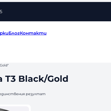
5
рки
Блог
Контакти
Gold“
 T3 Black/Gold
 единствения резултат