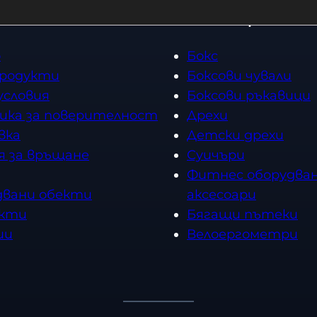
Топ категории
о
Бокс
продукти
Боксови чували
условия
Боксови ръкавици
ика за поверителност
Дрехи
вка
Детски дрехи
я за връщане
Суичъри
Фитнес оборудван
двани обекти
аксесоари
кти
Бягащи пътеки
ии
Велоергометри