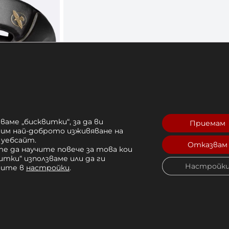
кс Hayabusa T3
ваме „бисквитки“, за да ви
Приемам
рим най-доброто изживяване на
 уебсайт.
7 лв. 
Отказвам
е да научите повече за това кои
итки“ използваме или да ги
Купи
Настройк
чите в
настройки
.