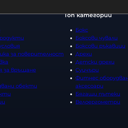
Топ категории
о
Бокс
продукти
Боксови чували
условия
Боксови ръкавици
ика за поверителност
Дрехи
вка
Детски дрехи
я за връщане
Суичъри
Фитнес оборудван
двани обекти
аксесоари
кти
Бягащи пътеки
ии
Велоергометри