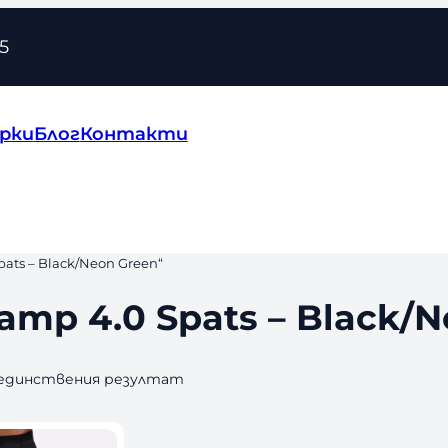
5
рки
Блог
Контакти
ats – Black/Neon Green“
amp 4.0 Spats – Black/
 единствения резултат