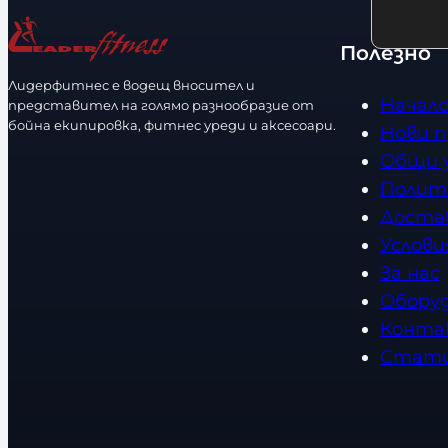
и
ч
р
ч
е
Полезно
а
н
с
з
Лидерфитнес е водещ вносител и
о
т
Начал
представител на голямо разнообразие от
м
с
в
бойна екипировка, фитнес уреди и аксесоари.
Нови 
е
т
о
Общи 
р
Полит
Доста
Услови
За нас
Обору
Конта
Стат