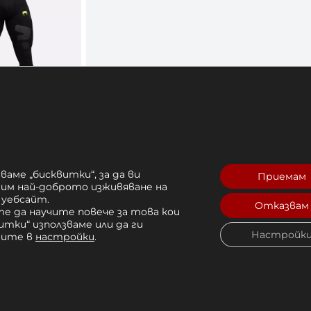
Training
ats –
ваме „бисквитки“, за да ви
Приемам
Green
рим най-доброто изживяване на
 уебсайт.
 лв. 
Отказвам
е да научите повече за това кои
итки“ използваме или да ги
Купи
Настройк
чите в
настройки
.