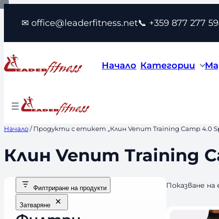
Към
✉ office@leaderfitness.net
📞 +359 877 277 59
съдържанието
Начало
Категории
Ма
Начало
/ Продукти с етикет „Клин Venum Training Camp 4.0 Sp
Клин Venum Training C
Показване на
Филтриране на продукти
Затваряне