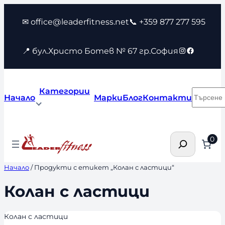
Към
✉ office@leaderfitness.net
📞 +359 877 277 595
съдържанието
Instagram
Faceboo
📍 бул.Христо Ботев № 67 гр.София
Категории
Търсен
Начало
Марки
Блог
Контакти
Търсене
0
Начало
/ Продукти с етикет „Колан с ластици“
Колан с ластици
Колан с ластици