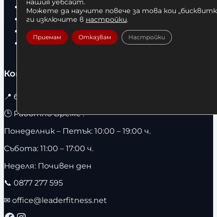
нашия уебсайт.
Суичъри
Можете да научите повече за това кои „бисквитки
Фитнес оборудване и аксесоари
ги изключите в
настройки
.
Бягащи пътеки
Приемам
Отказвам
Настройки
Велоергометри
Контакти
📍
бул. Христо Ботев 67 гр. София / 1303
🕒 Работно Време :
Понеделник – Петък: 10:00 – 19:00 ч.
Събота: 11:00 – 17:00 ч.
Неделя: Почивен ден
📞
0877 277 595
✉
office@leaderfitness.net
Facebook
Instagram