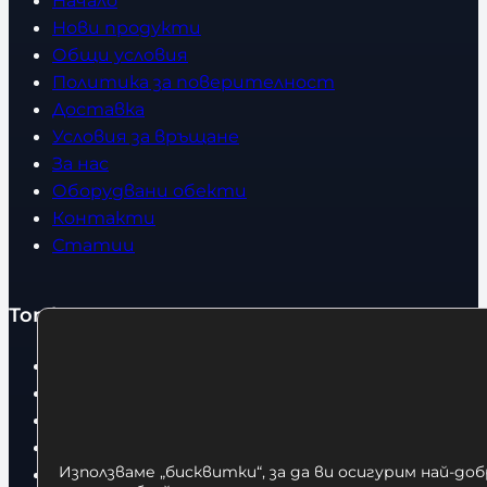
Начало
Нови продукти
Общи условия
Политика за поверителност
Доставка
Условия за връщане
За нас
Оборудвани обекти
Контакти
Статии
Топ категории
Бокс
Боксови чували
Боксови ръкавици
Дрехи
Използваме „бисквитки“, за да ви осигурим най-до
Детски дрехи