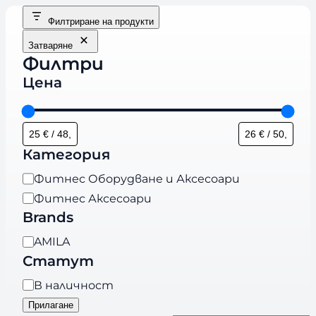
Филтриране на продукти
Затваряне
Филтри
Цена
Категория
К
Фитнес Оборудване и Аксесоари
а
Фитнес Аксесоари
т
Brands
е
B
AMILA
г
r
Статут
о
a
р
Н
В наличност
n
и
а
Прилагане
d