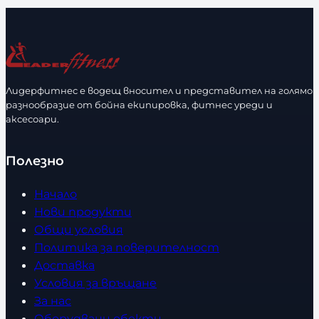
и
и
р
ч
а
е
з
с
м
т
е
Лидерфитнес е водещ вносител и представител на голямо
в
разнообразие от бойна екипировка, фитнес уреди и
р
аксесоари.
о
Полезно
Начало
Нови продукти
Общи условия
Политика за поверителност
Доставка
Условия за връщане
За нас
Оборудвани обекти