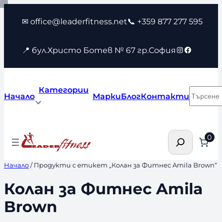
Към
✉ office@leaderfitness.net
📞 +359 877 277 595
съдържанието
Instagram
Faceboo
📍 бул.Христо Ботев № 67 гр.София
Категории
Търсен
Начало
Марки
Блог
Контакти
Търсене
0
Начало
/ Продукти с етикет „Колан за Фитнес Amila Brown“
Колан за Фитнес Amila
Brown