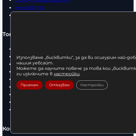
Контакти
Статии
Топ категории
Бокс
Боксови чували
Използваме „бисквитки“, за да ви осигурим най-до
нашия уебсайт.
Боксови ръкавици
Можете да научите повече за това кои „бисквитки
Дрехи
ги изключите в
настройки
.
Детски дрехи
Приемам
Отказвам
Настройки
Суичъри
Фитнес оборудване и аксесоари
Бягащи пътеки
Велоергометри
Контакти