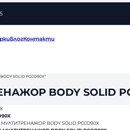
5
рки
Блог
Контакти
BODY SOLID PCCO90X“
НАЖОР BODY SOLID P
X
O90X
МУЛТИТРЕНАЖОР BODY SOLID PCCO90X