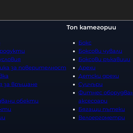
Топ категории
о
Бокс
продукти
Боксови чували
условия
Боксови ръкавици
ика за поверителност
Дрехи
вка
Детски дрехи
я за връщане
Суичъри
Фитнес оборудван
двани обекти
аксесоари
кти
Бягащи пътеки
ии
Велоергометри