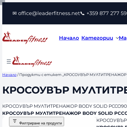
Към
✉ office@leaderfitness.net
📞 +359 877 277 59
съдържанието
Начало
Категории
Ма
Начало
/ Продукти с етикет „КРОСОУВЪР МУЛТИТРЕНАЖОР 
КРОСОУВЪР МУЛТИТРЕ
КРОСОУВЪР МУЛТИТРЕНАЖОР BODY SOLID PCCO90
КРОСОУВЪР МУЛТИТРЕНАЖОР BODY SOLID PCC
КРОСОУВЪР 
Филтриране на продукти