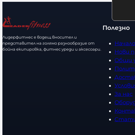
ч
л
н
и
о
ч
с
Полезно
е
т
Лидерфитнес е водещ вносител и
с
Начал
представител на голямо разнообразие от
т
бойна екипировка, фитнес уреди и аксесоари.
Нови 
в
Общи 
о
Полит
Доста
Услови
За нас
Обору
Конта
Стат