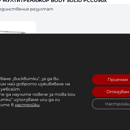
 МУЛТИТРЕНАЖОР BODY SOLID PCCO90X
 единствения резултат
ваме „бисквитки“, за да ви
Приемам
рим най-доброто изживяване на
 уебсайт.
 BODY SOLID
Отказвам
е да научите повече за това кои
итки“ използваме или да ги
Настройк
чите в
настройки
.
,20 лв. 
Купи