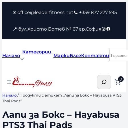
Към
✉ office@leaderfitness.net
📞 +359 877 277 595
съдържанието
Instagram
Faceboo
📍 бул.Христо Ботев № 67 гр.София
Категории
Търсен
Начало
Марки
Блог
Контакти
Търсене
0
Начало
/ Продукти с етикет „Лапи за Бокс – Hayabusa PTS3
Thai Pads“
Лапи за Бокс – Hayabusa
PTS3 Thai Pads