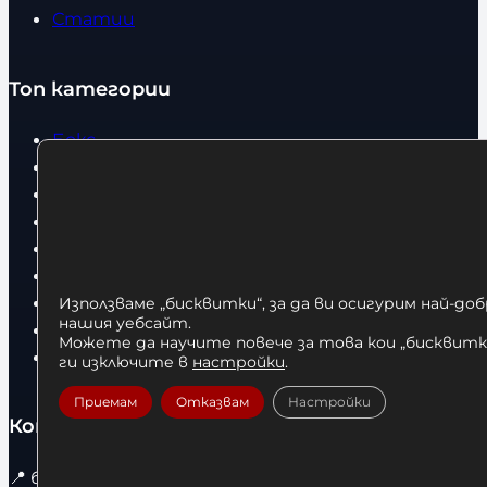
Статии
Топ категории
Бокс
Боксови чували
Боксови ръкавици
Дрехи
Детски дрехи
Суичъри
Фитнес оборудване и аксесоари
Използваме „бисквитки“, за да ви осигурим най-до
нашия уебсайт.
Бягащи пътеки
Можете да научите повече за това кои „бисквитки
Велоергометри
ги изключите в
настройки
.
Приемам
Отказвам
Настройки
Контакти
📍
бул. Христо Ботев 67 гр. София / 1303