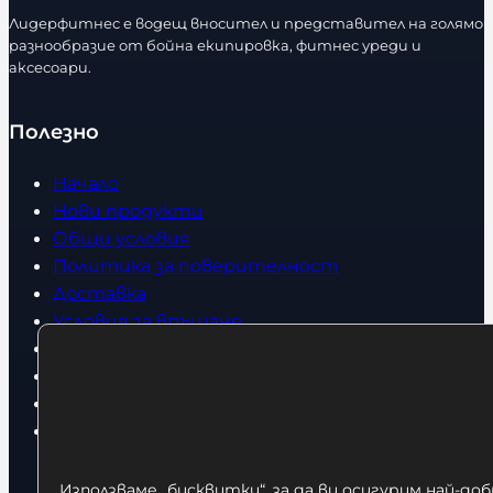
с
Лидерфитнес е водещ вносител и представител на голямо
т
разнообразие от бойна екипировка, фитнес уреди и
в
аксесоари.
о
Полезно
Начало
Нови продукти
Общи условия
Политика за поверителност
Доставка
Условия за връщане
За нас
Оборудвани обекти
Контакти
Статии
Използваме „бисквитки“, за да ви осигурим най-до