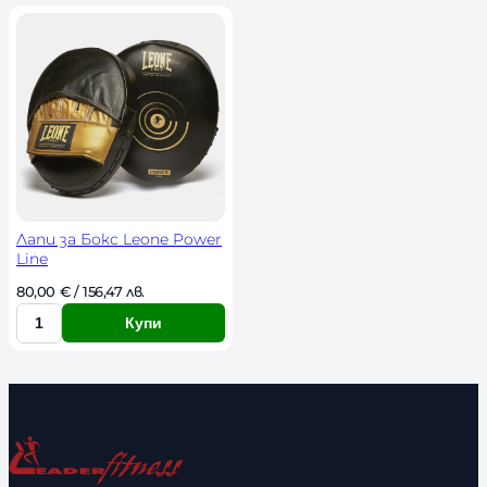
Лапи за Бокс Leone Power
Line
80,00 
€
 / 156,47 лв. 
Купи
К
о
л
и
ч
е