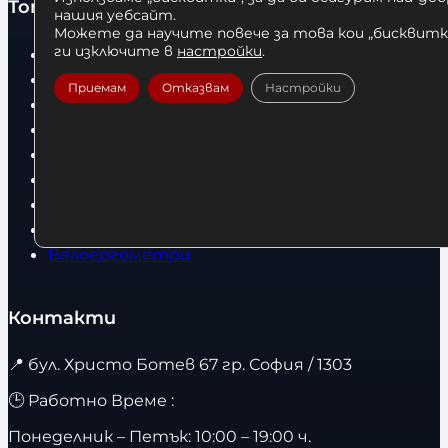
Топ категории
нашия уебсайт.
Можете да научите повече за това кои „бисквитки
ги изключите в
настройки
.
Бокс
Боксови чували
Приемам
Отказвам
Настройки
Боксови ръкавици
Дрехи
Детски дрехи
Суичъри
Фитнес оборудване и аксесоари
Бягащи пътеки
Велоергометри
Контакти
📍
бул. Христо Ботев 67 гр. София / 1303
🕒 Работно Време :
Понеделник – Петък: 10:00 – 19:00 ч.