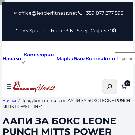
Към
✉ office@leaderfitness.net
📞 +359 877 277 595
съдържанието
Instagram
Faceboo
📍 бул.Христо Ботев № 67 гр.София
Категории
Търсен
Начало
Марки
Блог
Контакти
Търсене
0
Начало
/ Продукти с етикет „ЛАПИ ЗА БОКС LEONE PUNCH
MITTS POWER LINE“
ЛАПИ ЗА БОКС LEONE
PUNCH MITTS POWER