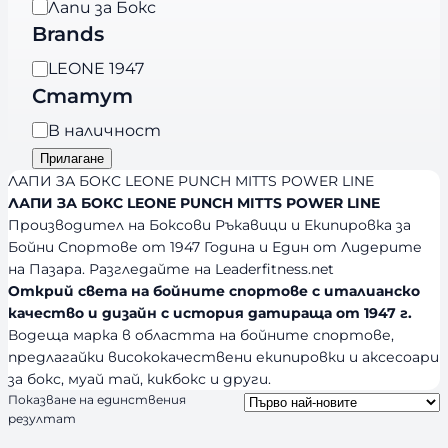
а
Лапи за Бокс
т
Brands
е
B
LEONE 1947
г
r
Статут
о
a
р
Н
В наличност
n
и
а
Прилагане
d
я
л
ЛАПИ ЗА БОКС LEONE PUNCH MITTS POWER LINE
s
и
ЛАПИ ЗА БОКС LEONE PUNCH MITTS POWER LINE
Производител на Боксови Ръкавици и Екипировка за
ч
Бойни Спортове от 1947 Година и Един от Лидерите
н
на Пазара. Разгледайте на Leaderfitness.net
о
Открий света на бойните спортове с италианско
с
качество и дизайн с история датираща от 1947 г.
т
Водеща марка в областта на бойните спортове,
предлагайки висококачествени екипировки и аксесоари
за бокс, муай тай, кикбокс и други.
Показване на единствения
резултат