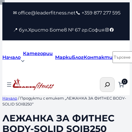
Към
✉ office@leaderfitness.net
📞 +359 877 277 595
съдържанието
Instagram
Faceboo
📍 бул.Христо Ботев № 67 гр.София
Категории
Търсен
Начало
Марки
Блог
Контакти
Търсене
0
Начало
/ Продукти с етикет „ЛЕЖАНКА ЗА ФИТНЕС BODY-
SOLID SOIB250“
ЛЕЖАНКА ЗА ФИТНЕС
BODY-SOLID SOIB250