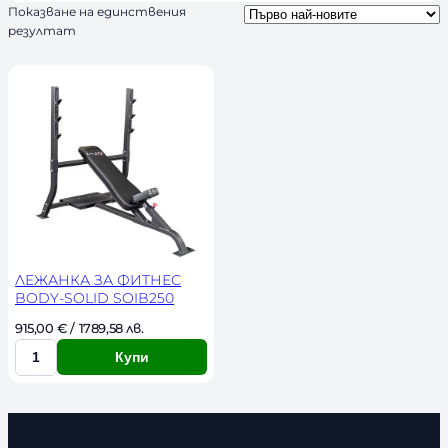
Показване на единствения
ч
резултат
н
о
с
т
ЛЕЖАНКА ЗА ФИТНЕС
BODY-SOLID SOIB250
915,00 
€
 / 1789,58 лв. 
Купи
К
о
л
и