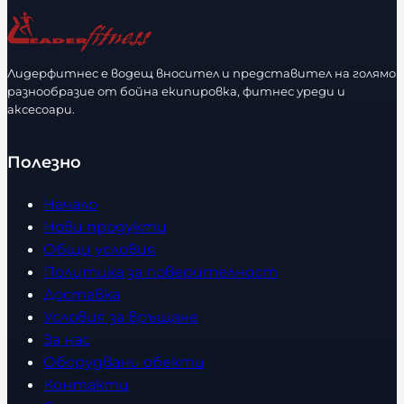
ч
е
с
Лидерфитнес е водещ вносител и представител на голямо
т
разнообразие от бойна екипировка, фитнес уреди и
в
аксесоари.
о
Полезно
Начало
Нови продукти
Общи условия
Политика за поверителност
Доставка
Условия за връщане
За нас
Оборудвани обекти
Контакти