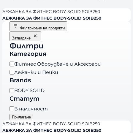
ЛЕЖАНКА ЗА ФИТНЕС BODY-SOLID SOIB250
ЛЕЖАНКА ЗА ФИТНЕС BODY-SOLID SOIB250
Филтриране на продукти
Затваряне
Филтри
Категория
К
Фитнес Оборудване и Аксесоари
а
Лежанки и Пейки
т
Brands
е
B
BODY SOLID
г
r
Статут
о
a
р
Н
В наличност
n
и
а
Прилагане
d
я
л
ЛЕЖАНКА ЗА ФИТНЕС BODY-SOLID SOIB250
s
и
ЛЕЖАНКА ЗА ФИТНЕС BODY-SOLID SOIB250