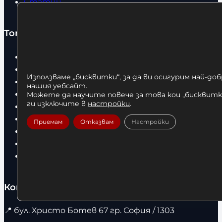
Статии
Топ категории
Бокс
Боксови чували
Използваме „бисквитки“, за да ви осигурим най-до
Боксови ръкавици
нашия уебсайт.
Дрехи
Можете да научите повече за това кои „бисквитки
ги изключите в
настройки
.
Детски дрехи
Суичъри
Приемам
Отказвам
Настройки
Фитнес оборудване и аксесоари
Бягащи пътеки
Велоергометри
Контакти
📍
бул. Христо Ботев 67 гр. София / 1303