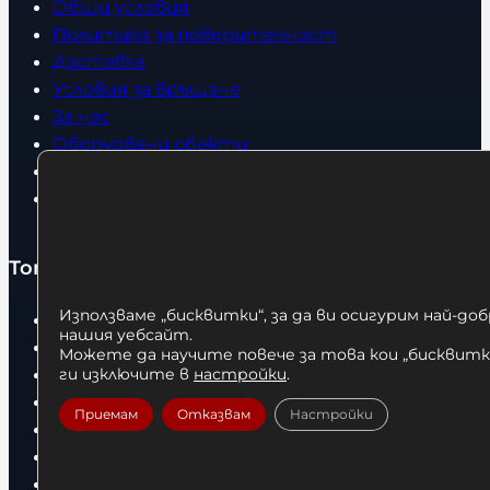
Общи условия
Политика за поверителност
Доставка
Условия за връщане
За нас
Оборудвани обекти
Контакти
Статии
Топ категории
Използваме „бисквитки“, за да ви осигурим най-до
Бокс
нашия уебсайт.
Боксови чували
Можете да научите повече за това кои „бисквитки
Боксови ръкавици
ги изключите в
настройки
.
Дрехи
Приемам
Отказвам
Настройки
Детски дрехи
Суичъри
Фитнес оборудване и аксесоари