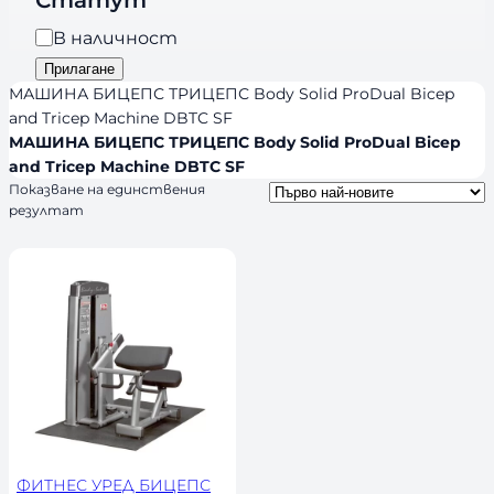
о
a
р
Н
В наличност
n
и
а
Прилагане
d
я
л
МАШИНА БИЦЕПС ТРИЦЕПС Body Solid ProDual Bicep
s
и
and Tricep Machine DBTC SF
МАШИНА БИЦЕПС ТРИЦЕПС Body Solid ProDual Bicep
ч
and Tricep Machine DBTC SF
н
Показване на единствения
о
резултат
с
т
ФИТНЕС УРЕД БИЦЕПС