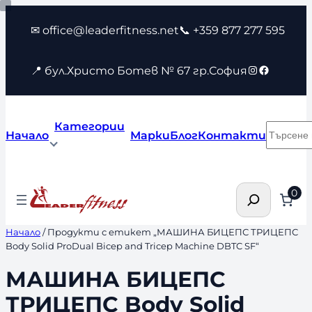
Към
✉ office@leaderfitness.net
📞 +359 877 277 595
съдържанието
Instagram
Faceboo
📍 бул.Христо Ботев № 67 гр.София
Категории
Търсен
Начало
Марки
Блог
Контакти
Търсене
0
Начало
/ Продукти с етикет „МАШИНА БИЦЕПС ТРИЦЕПС
Body Solid ProDual Bicep and Tricep Machine DBTC SF“
МАШИНА БИЦЕПС
ТРИЦЕПС Body Solid