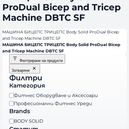
ProDual Bicep and Tricep
Machine DBTC SF
МАШИНА БИЦЕПС ТРИЦЕПС Body Solid ProDual Bicep
and Tricep Machine DBTC SF
МАШИНА БИЦЕПС ТРИЦЕПС Body Solid ProDual Bicep
and Tricep Machine DBTC SF
Филтриране на продукти
Затваряне
Филтри
Категория
К
Фитнес Оборудване и Аксесоари
а
Професионални Фитнес Уреди
т
Brands
е
B
BODY SOLID
г
r
Статут