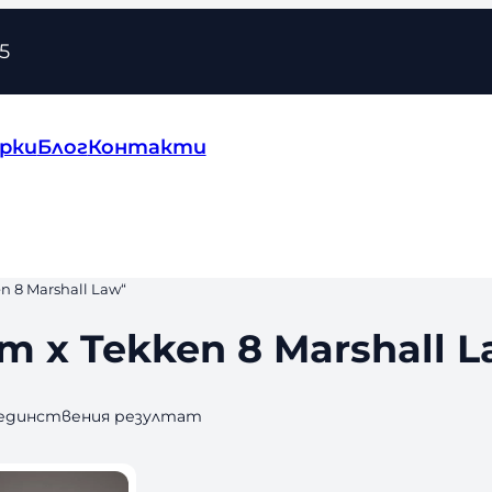
5
рки
Блог
Контакти
 8 Marshall Law“
 x Tekken 8 Marshall 
 единствения резултат