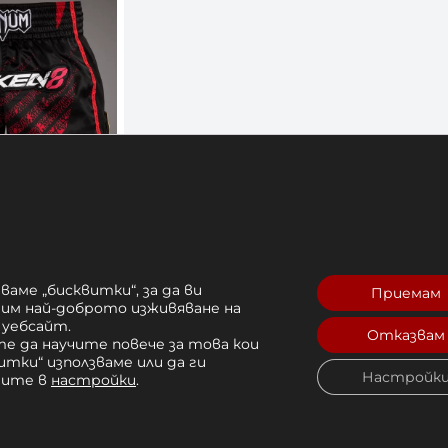
Шорти Venum
arshall Law
лв. 
ваме „бисквитки“, за да ви
Приемам
рим най-доброто изживяване на
Купи
 уебсайт.
Отказвам
е да научите повече за това кои
итки“ използваме или да ги
Настройк
чите в
настройки
.