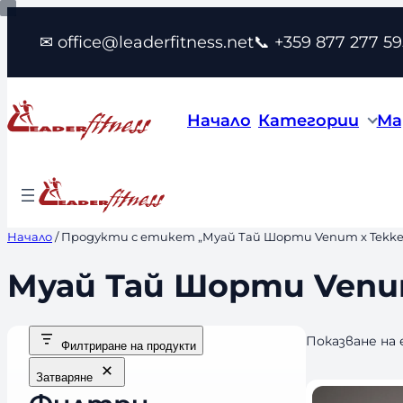
Към
✉ office@leaderfitness.net
📞 +359 877 277 59
съдържанието
Начало
Категории
Ма
Начало
/ Продукти с етикет „Муай Тай Шорти Venum x Tekken
Муай Тай Шорти Venum
Показване на
Филтриране на продукти
Затваряне