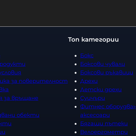
Топ категории
о
Бокс
продукти
Боксови чували
условия
Боксови ръкавици
ика за поверителност
Дрехи
вка
Детски дрехи
я за връщане
Суичъри
Фитнес оборудван
двани обекти
аксесоари
кти
Бягащи пътеки
ии
Велоергометри