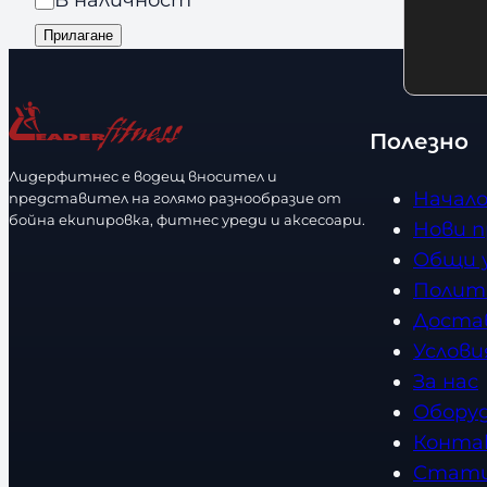
р
n
е
а
Прилагане
а
d
с
л
з
s
т
и
м
в
ч
е
о
Полезно
н
р
Лидерфитнес е водещ вносител и
о
Начал
представител на голямо разнообразие от
с
бойна екипировка, фитнес уреди и аксесоари.
Нови 
т
Общи 
Полит
Доста
Услови
За нас
Обору
Конта
Стат