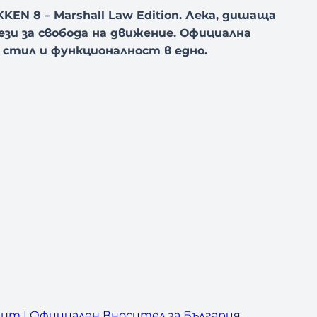
EN 8 – Marshall Law Edition. Лека, дишаща
зи за свобода на движение. Официална
– стил и функционалност в едно.
um | Официален Вносител за България