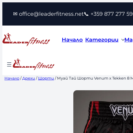
Към
✉ office@leaderfitness.net
📞 +359 877 277 59
съдържанието
Начало
Категории
Ма
Начало
/
Дрехи
/
Шорти
/ Муай Тай Шорти Venum x Tekken 8 M