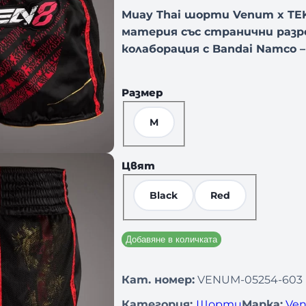
Muay Thai шорти Venum x TEKK
материя със странични разре
колаборация с Bandai Namco 
Размер
M
Цвят
Black
Red
Добавяне в количката
Кат. номер:
VENUM-05254-603
Категория:
Шорти
Марка:
Ven