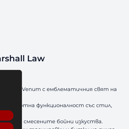
rshall Law
нергия на Venum с емблематичния свят на
тава спортна функционалност със стил,
йстор на смесените бойни изкуства.