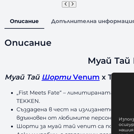
Описание
Допълнителна информаци
Описание
Муай Тай 
Муай Тай
Шорти
Venum
x Tekken
„Fist Meets Fate“ – лимитираната кол
TEKKEN.
Създадена в чест на излизането на TEK
вдъхновен от любимите персонажи на фен
Използ
осигу
Шорти за муай тай venum са посветени 
нашия