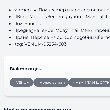
Материя: Полиестер и мрежести пане
Цвят: Многоцветен дизайн – Marshall La
Пол: Унисекс
Предназначение: Muay Thai, MMA, трен
Пране: Пере се на 30°C, с подобни цвет
Код: VENUM-05254-603
Вижте още…
VENUM
дрехи venum
МУАЙ ТАЙ ШОРТИ
Може да харесате също