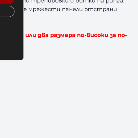
 динамични тренировки и битки на ринга.
 дишащите мрежести панели отстрани
и
кройка или два размера по-високи за по-