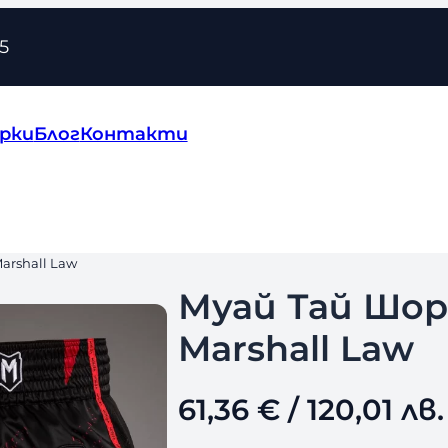
5
рки
Блог
Контакти
arshall Law
Муай Тай Шор
Marshall Law
61,36
€
/ 120,01 лв.