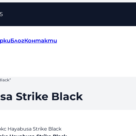
5
рки
Блог
Контакти
lack“
a Strike Black
кс Hayabusa Strike Black