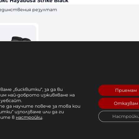
окс Hayabusa Strike Black
 единствения резултат
ваме „бисквитки“, за да ви
Приемам
рим най-доброто изживяване на
окс Hayabusa
 уебсайт.
Отказвам
е да научите повече за това кои
итки“ използваме или да ги
Настройк
1 лв. 
чите в
настройки
.
Купи