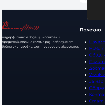
о
о
е
л
с
р
и
т
и
ч
р
е
Полезно
а
с
Лидерфитнес е водещ вносител и
з
т
Начал
представител на голямо разнообразие от
м
в
бойна екипировка, фитнес уреди и аксесоари.
Нови 
е
о
Общи 
р
Полит
Доста
Услови
За нас
Обору
Конта
Стат