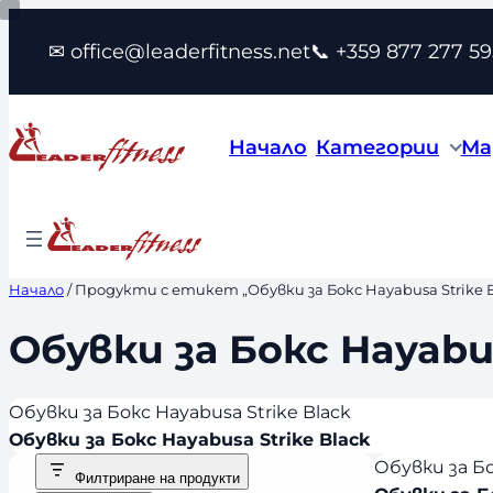
Към
✉ office@leaderfitness.net
📞 +359 877 277 59
съдържанието
Начало
Категории
Ма
Начало
/ Продукти с етикет „Обувки за Бокс Hayabusa Strike B
Обувки за Бокс Hayabus
Обувки за Бокс Hayabusa Strike Black
Обувки за Бокс Hayabusa Strike Black
Обувки за Бо
Филтриране на продукти