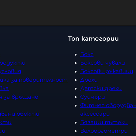
Топ категории
о
Бокс
продукти
Боксови чували
условия
Боксови ръкавици
ика за поверителност
Дрехи
вка
Детски дрехи
я за връщане
Суичъри
Фитнес оборудван
двани обекти
аксесоари
кти
Бягащи пътеки
ии
Велоергометри