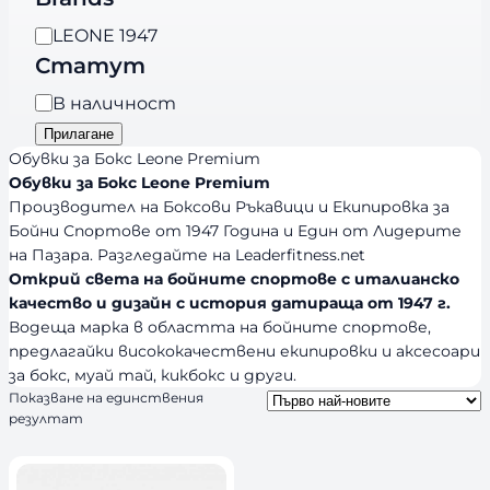
е
B
LEONE 1947
г
r
Статут
о
a
р
Н
В наличност
n
и
а
Прилагане
d
я
л
Обувки за Бокс Leone Premium
s
и
Обувки за Бокс Leone Premium
Производител на Боксови Ръкавици и Екипировка за
ч
Бойни Спортове от 1947 Година и Един от Лидерите
н
на Пазара. Разгледайте на Leaderfitness.net
о
Открий света на бойните спортове с италианско
с
качество и дизайн с история датираща от 1947 г.
т
Водеща марка в областта на бойните спортове,
предлагайки висококачествени екипировки и аксесоари
за бокс, муай тай, кикбокс и други.
Показване на единствения
резултат