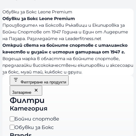
Обувки за Бокс Leone Premium
Обувки за Бокс Leone Premium
Производител на Боксови Ръкавици и Екипировка за
Бойни Спортове от 1947 Година и Един от Лидерите
на Пазара. Разгледайте на Leaderfitness.net
Открий света на бойните спортове с италианско
качество и дизайн с история датираща от 1947 г.
Водеща марка в областта на бойните спортове,
предлагайки висококачествени екипировки и аксесоари
за бокс, муай тай, кикбокс и други.
Филтриране на продукти
Затваряне
Филтри
Категория
К
Бойни спортове
а
Обувки за Бокс
т
Brands