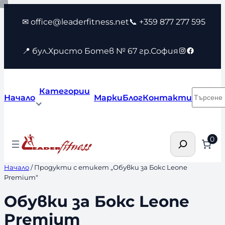
Към
✉ office@leaderfitness.net
📞 +359 877 277 595
съдържанието
Instagram
Faceboo
📍 бул.Христо Ботев № 67 гр.София
Категории
Търсен
Начало
Марки
Блог
Контакти
Търсене
0
Начало
/ Продукти с етикет „Обувки за Бокс Leone
Premium“
Обувки за Бокс Leone
Premium