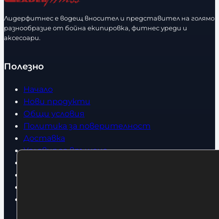
с
м
т
е
Лидерфитнес е водещ вносител и представител на голямо
в
разнообразие от бойна екипировка, фитнес уреди и
р
аксесоари.
о
Полезно
Начало
Нови продукти
Общи условия
Политика за поверителност
Доставка
Условия за връщане
За нас
Оборудвани обекти
Контакти
Статии