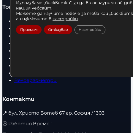
Използваме „бисквитки“, за да ви осигурим най-до
Топ категории
нашия уебсайт.
Можете да научите повече за това кои „бисквитки
ги изключите в
настройки
.
Бокс
Боксови чували
Приемам
Отказвам
Настройки
Боксови ръкавици
Дрехи
Детски дрехи
Суичъри
Фитнес оборудване и аксесоари
Бягащи пътеки
Велоергометри
Контакти
📍
бул. Христо Ботев 67 гр. София / 1303
🕒 Работно Време :