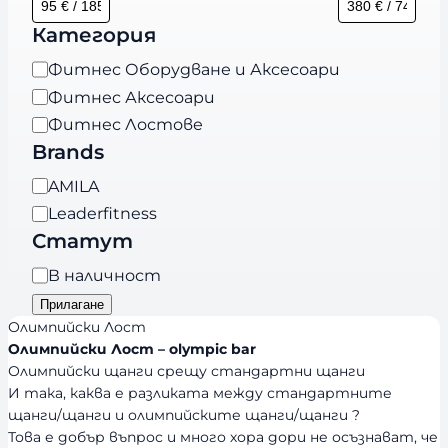
Категория
К
Фитнес Оборудване и Аксесоари
а
Фитнес Аксесоари
т
Фитнес Лостове
е
Brands
г
B
AMILA
о
r
Leaderfitness
р
a
Статут
и
n
я
Н
В наличност
d
а
Прилагане
s
л
Олимпийски Лост
и
Олимпийски Лост – olympic bar
Олимпийски щанги срещу стандартни щанги
ч
И така, каква е разликата между стандартните
н
щанги/щанги и олимпийските щанги/щанги ?
о
Това е добър въпрос и много хора дори не осъзнават, че