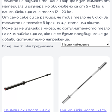
Теглото на различните щанги варира в зависимост от
материала и размера, но обикновено са от 5 – 12 кг и
олимпийски щанги с тегло 12 – 20 кг .
От само себе си се разбира, че това тегло не включва
теглото на tevestite в края на щангата или яките.
Може да не изглежда много, но допълнителното тегло
на олимпийска щанга, ако не се вземе предвид, може да
добави допълнително напрежение.
S
Показване всички 7 резултата
o
r
t
e
d
b
y
l
a
t
e
s
t
Олимпийски Лост 220см
Олимпийски лост 160 см