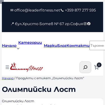
Към
✉ office@leaderfitness.net
📞 +359 877 277 595
съдържанието
Instagram
Faceboo
📍 бул.Христо Ботев № 67 гр.София
Категории
Търсен
Начало
Марки
Блог
Контакти
Търсене
0
Начало
/ Продукти с етикет „Олимпийски Лост“
Олимпийски Лост
Олимпийски Лост