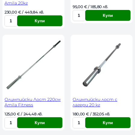
Amila 20кг
95,00 
€
 / 185,80 лв. 
230,00 
€
 / 449,84 лв. 
Купи
К
Купи
К
о
о
л
л
и
и
ч
ч
е
е
с
с
т
т
в
в
о
о
Олимпийски Лост 220см
Олимпийски лост с
Amila Fitness
лагери 20 кг
125,00 
€
 / 244,48 лв. 
180,00 
€
 / 352,05 лв. 
Купи
Купи
К
К
о
о