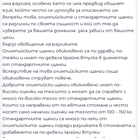
с
има разлика, особено като се има предвид общият
т
език, който често се използва за описанието им.
Въпреки това, олимпийските и стандартните щанги
са различни по своята същност и кой от тях да
изберете за вашата домашна зала зависи от вашите
цели.
Бързо обобщение на разликите
Олимпийските щанги обикновено са по-здрави, по-
тежки и имат по-дебела крайна втулка в диаметър
от стандартните щанги.
Вследствие на това олимпийските щанги също
обикновено струват повече.
Добрите олимпийски щанги обикновено имат по-
високи оценки на теглото и могат да се справят с
много по-високо тегло от стандартните щанги.
Които са направени от по-евтина стомана и често
носят само начални оценки на теглото от 100 – 150 кг.
Стандартните щанги са много по-леки от
олимпийските щанги поради разликата в стоманата и
добавянето на по-дебели крайни втулки.