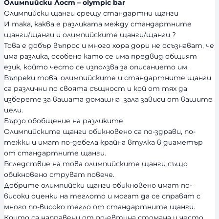
Олимпийски Лост – olympic bar
Олимпийски щанги срещу стандартни щанги
И така, каква е разликата между стандартните
щанги/щанги и олимпийските щанги/щанги ?
Това е добър въпрос и много хора дори не осъзнават, че
има разлика, особено като се има предвид общият
език, който често се използва за описанието им.
Въпреки това, олимпийските и стандартните щанги
са различни по своята същност и кой от тях да
изберете за вашата домашна зала зависи от вашите
цели.
Бързо обобщение на разликите
Олимпийските щанги обикновено са по-здрави, по-
тежки и имат по-дебела крайна втулка в диаметър
от стандартните щанги.
Вследствие на това олимпийските щанги също
обикновено струват повече.
Добрите олимпийски щанги обикновено имат по-
високи оценки на теглото и могат да се справят с
много по-високо тегло от стандартните щанги.
Които са направени от по-евтина стомана и често