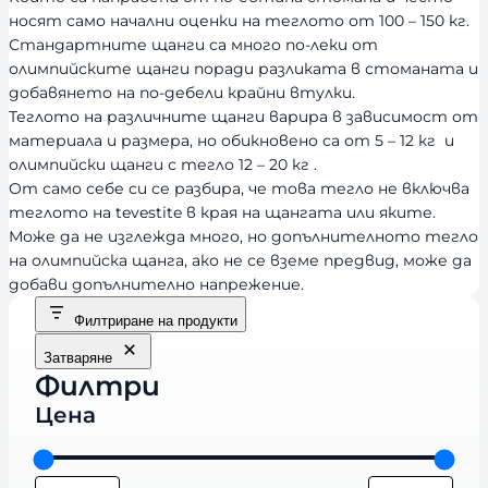
носят само начални оценки на теглото от 100 – 150 кг.
Стандартните щанги са много по-леки от
олимпийските щанги поради разликата в стоманата и
добавянето на по-дебели крайни втулки.
Теглото на различните щанги варира в зависимост от
материала и размера, но обикновено са от 5 – 12 кг и
олимпийски щанги с тегло 12 – 20 кг .
От само себе си се разбира, че това тегло не включва
теглото на tevestite в края на щангата или яките.
Може да не изглежда много, но допълнителното тегло
на олимпийска щанга, ако не се вземе предвид, може да
добави допълнително напрежение.
Филтриране на продукти
Затваряне
Филтри
Цена