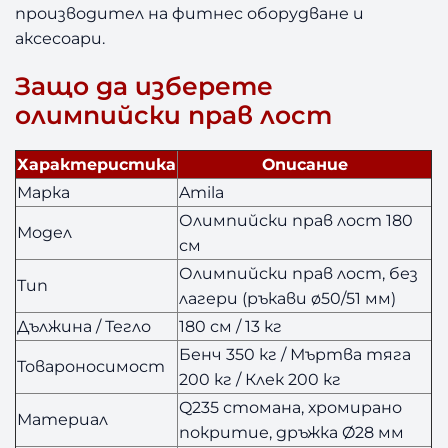
производител на фитнес оборудване и
с
аксесоари.
м
Защо да изберете
олимпийски прав лост
Характеристика
Описание
Марка
Amila
Олимпийски прав лост 180
Модел
см
Олимпийски прав лост, без
Тип
лагери (ръкави ø50/51 мм)
Дължина / Тегло
180 см / 13 кг
Бенч 350 кг / Мъртва тяга
Товароносимост
200 кг / Клек 200 кг
Q235 стомана, хромирано
Материал
покритие, дръжка Ø28 мм