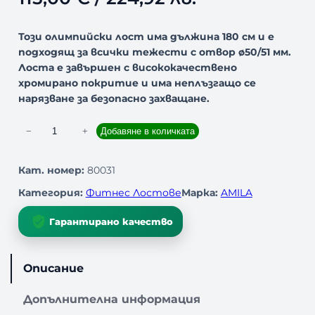
Този олимпийски лост има дължина 180 см и е
подходящ за всички тежести с отвор ø50/51 мм.
Лоста е завършен с висококачествено
хромирано покритие и има неплъзгащо се
нарязване за безопасно захващане.
к
−
+
Добавяне в количката
о
л
Кат. номер:
80031
и
Категория:
Фитнес Лостове
Марка:
AMILA
ч
е
Гарантирано качество
с
т
в
Описание
о
з
Допълнителна информация
а