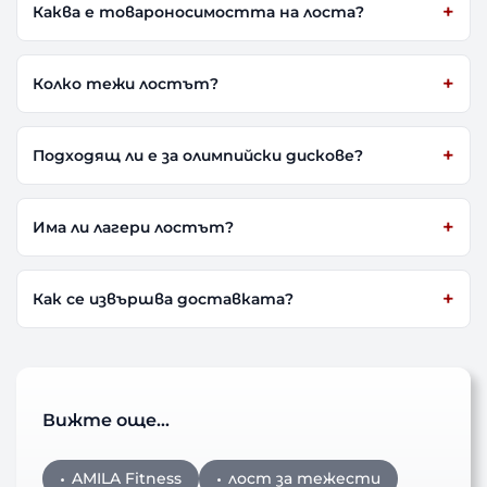
Каква е товароносимостта на лоста?
Колко тежи лостът?
Подходящ ли е за олимпийски дискове?
Има ли лагери лостът?
Как се извършва доставката?
Вижте още…
AMILA Fitness
лост за тежести