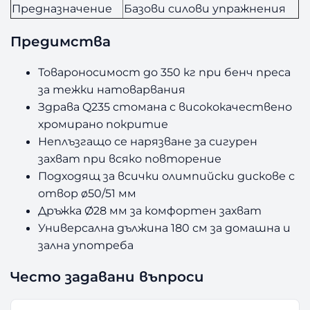
Предназначение
Базови силови упражнения
Предимства
Товароносимост до 350 кг при бенч преса
за тежки натоварвания
Здрава Q235 стомана с висококачествено
хромирано покритие
Неплъзгащо се нарязване за сигурен
захват при всяко повторение
Подходящ за всички олимпийски дискове с
отвор ø50/51 мм
Дръжка Ø28 мм за комфортен захват
Универсална дължина 180 см за домашна и
зална употреба
Често задавани въпроси