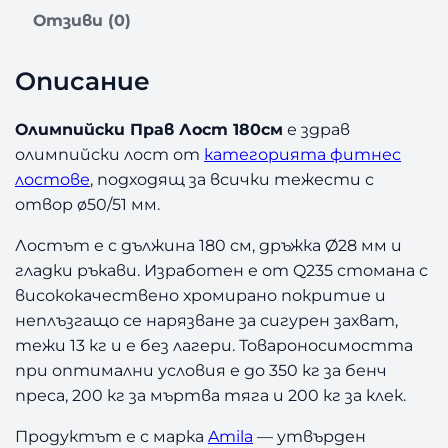
О
Отзиви (0)
л
и
м
Описание
п
и
Олимпийски Прав Лост 180см
е здрав
й
олимпийски лост от
категорията фитнес
с
лостове
, подходящ за всички тежести с
к
и
отвор ø50/51 мм.
П
Лостът е с дължина 180 см, дръжка Ø28 мм и
р
а
гладки ръкави. Изработен е от Q235 стомана с
в
висококачествено хромирано покритие и
Л
неплъзгащо се нарязване за сигурен захват,
о
тежи 13 кг и е без лагери. Товароносимостта
с
при оптимални условия е до 350 кг за бенч
т
преса, 200 кг за мъртва тяга и 200 кг за клек.
1
8
Продуктът е с марка
Amila
— утвърден
0