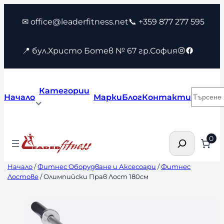
Към
✉ office@leaderfitness.net
📞 +359 877 277 595
съдържанието
Instagram
Faceboo
📍 бул.Христо Ботев № 67 гр.София
Категории
Търсен
Начало
Марки
Блог
Контакти
Търсене
0
Начало
/
Фитнес Оборудване и Аксесоари
/
Фитнес
Лостове
/ Олимпийски Прав Лост 180см