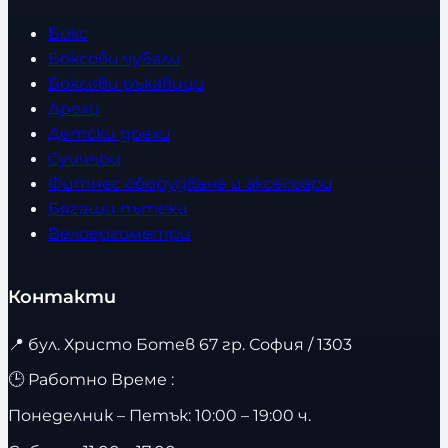
Бокс
Боксови чували
Боксови ръкавици
Дрехи
Детски дрехи
Суичъри
Фитнес оборудване и аксесоари
Бягащи пътеки
Велоергометри
Контакти
📍
бул. Христо Ботев 67 гр. София / 1303
🕒 Работно Време :
Понеделник – Петък: 10:00 – 19:00 ч.