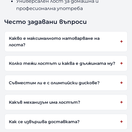
Универсален лост за домашна и
професионална употреба
Често задавани въпроси
Какво е максималното натоварване на
лоста?
Колко тежи лостът и каква е дължината му?
Съвместим ли е с олимпийски дискове?
Какъв механизъм има лостът?
Как се извършва доставката?