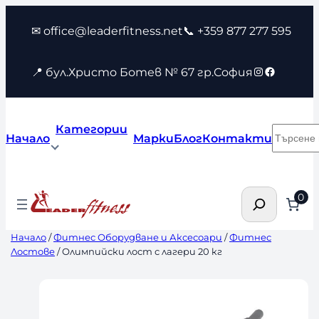
Към
✉ office@leaderfitness.net
📞 +359 877 277 595
съдържанието
Instagram
Faceboo
📍 бул.Христо Ботев № 67 гр.София
Категории
Търсен
Начало
Марки
Блог
Контакти
Търсене
0
Начало
/
Фитнес Оборудване и Аксесоари
/
Фитнес
Лостове
/ Олимпийски лост с лагери 20 кг