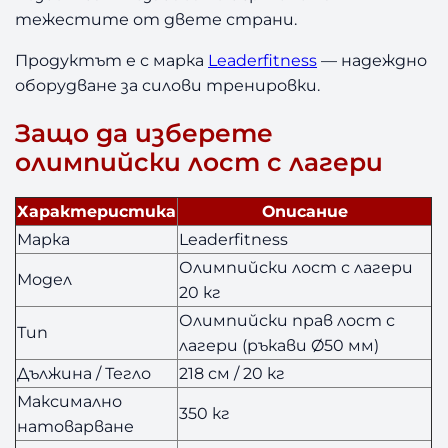
тежестите от двете страни.
и
2
Продуктът е с марка
Leaderfitness
— надеждно
0
оборудване за силови тренировки.
к
г
Защо да изберете
олимпийски лост с лагери
Характеристика
Описание
Марка
Leaderfitness
Олимпийски лост с лагери
Модел
20 кг
Олимпийски прав лост с
Тип
лагери (ръкави Ø50 мм)
Дължина / Тегло
218 см / 20 кг
Максимално
350 кг
натоварване