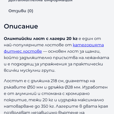
а
О
Отзиви (0)
л
и
м
Описание
п
и
Олимпийски лост с лагери 20 кг
е един от
й
най-популярните лостове от
категорията
с
фитнес лостове
— основен лост за щанги,
к
и
който задължително присъства на лежанката
л
и е подходящ за упражнения за практически
о
всички мускулни групи.
с
т
Лостът е с дължина 218 см, диаметър на
с
ръкавите Ø50 мм и дръжка Ø28 мм. Изработен
л
е от алуминий и стомана с хромирано
а
покритие, тежи 20 кг и издържа максимално
г
натоварване до 350 кг. Лагерите в двата края
е
позволяват независимо въртене на
р