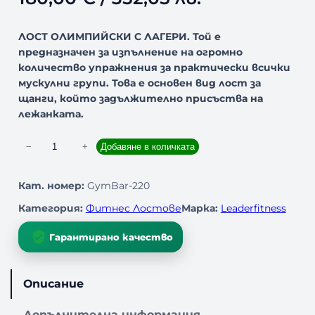
ЛОСТ ОЛИМПИЙСКИ С ЛАГЕРИ. Той е
предназначен за изпълнение на огромно
количество упражнения за практически всички
мускулни групи. Това е основен вид лост за
щанги, който задължително присъства на
лежанката.
к
−
+
Добавяне в количката
о
л
Кат. номер:
GymBar-220
и
Категория:
Фитнес Лостове
Марка:
Leaderfitness
ч
е
Гарантирано качество
с
т
в
Описание
о
з
Допълнителна информация