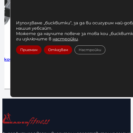
Използваме „бисквитки“, за да ви осигурим най-до
нашия уебсайт.
Можете да научите повече за това кои „бисквитки
ги изключите в
настройки
.
Приемам
Отказвам
Настройки
Скоби за
Алуминиеви Заключващи Скоби за
Заключ
Олимпийски Лост 50 мм
30,68
€
/ 60,00 лв.
а
Добавяне в количката