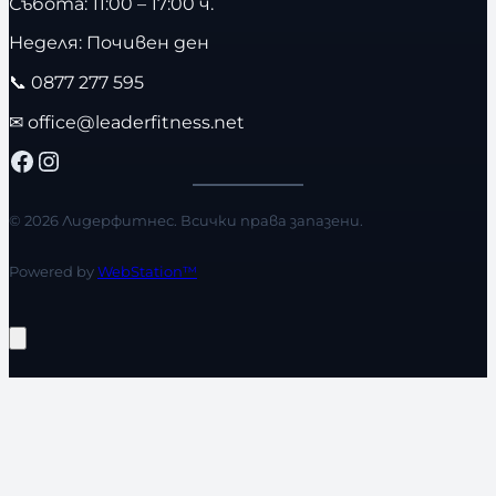
Събота: 11:00 – 17:00 ч.
Неделя: Почивен ден
📞
0877 277 595
✉
office@leaderfitness.net
Facebook
Instagram
© 2026 Лидерфитнес. Всички права запазени.
Powered by
WebStation™