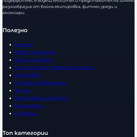
Лидерфитнес е водещ вносител и представител на голямо
разнообразие от бойна екипировка, фитнес уреди и
аксесоари.
Полезно
Начало
Нови продукти
Общи условия
Политика за поверителност
Доставка
Условия за връщане
За нас
Оборудвани обекти
Контакти
Статии
Топ категории