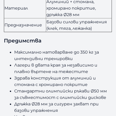
Алуминий + стомана,
Материал
хромирано покритие,
дръжка Ø28 мм
Базови силови упражнения
Предназначение
(клек, тяга, лежанка)
Предимства
Максимално натоварване до 350 кг за
интензивни тренировки
Лагери в двата края за независимо и
плавно въртене на тежестите
Здрава конструкция от алуминий и
стомана с хромирано покритие
Стандартни олимпийски ръкави Ø50 мм
за съвместимост с олимпийски дискове
Дръжка Ø28 мм за сигурен захват при
базови упражнения