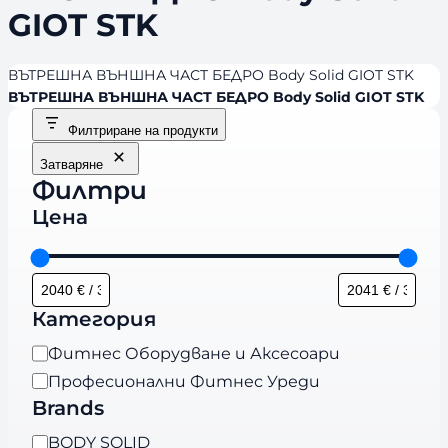
GIOT STK
ВЪТРЕШНА ВЪНШНА ЧАСТ БЕДРО Body Solid GIOT STK
ВЪТРЕШНА ВЪНШНА ЧАСТ БЕДРО Body Solid GIOT STK
Филтриране на продукти
Затваряне
Филтри
Цена
Категория
К
Фитнес Оборудване и Аксесоари
а
Професионални Фитнес Уреди
т
Brands
е
B
BODY SOLID