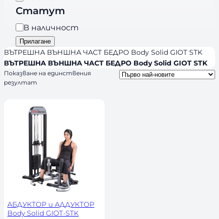
г
r
Статут
о
a
р
Н
В наличност
n
и
а
Прилагане
d
я
л
ВЪТРЕШНА ВЪНШНА ЧАСТ БЕДРО Body Solid GIOT STK
s
и
ВЪТРЕШНА ВЪНШНА ЧАСТ БЕДРО Body Solid GIOT STK
Показване на единствения
ч
резултат
н
о
с
т
АБДУКТОР и АДДУКТОР
Body Solid GIOT-STK