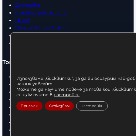
Доставка
Условия за връщане
За нас
Оборудвани обекти
Контакти
Статии
Топ категории
Бокс
Използваме „бисквитки“, за да ви осигурим най-до
Боксови чували
нашия уебсайт.
Можете да научите повече за това кои „бисквитки
Боксови ръкавици
ги изключите в
настройки
.
Дрехи
Приемам
Отказвам
Настройки
Детски дрехи
Суичъри
Фитнес оборудване и аксесоари
Бягащи пътеки