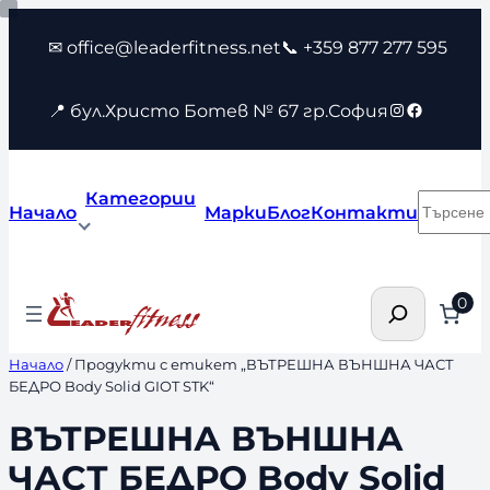
Към
✉ office@leaderfitness.net
📞 +359 877 277 595
съдържанието
Instagram
Faceboo
📍 бул.Христо Ботев № 67 гр.София
Категории
Търсен
Начало
Марки
Блог
Контакти
Търсене
0
Начало
/ Продукти с етикет „ВЪТРЕШНА ВЪНШНА ЧАСТ
БЕДРО Body Solid GIOT STK“
ВЪТРЕШНА ВЪНШНА
ЧАСТ БЕДРО Body Solid