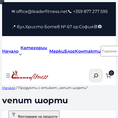
Към
✉ office@leaderfitness.net
📞 +359 877 277 595
съдържанието
Instagram
Faceboo
📍 бул.Христо Ботев № 67 гр.София
Категории
Търсен
Начало
Марки
Блог
Контакти
Търсене
0
Начало
/ Продукти с етикет „venum шорти“
venum шорти
Филтриране на продукти