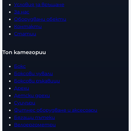
Условия за връщане
За нас
Оборудвани обекти
Контакти
Статии
Топ категории
Бокс
Боксови чували
Боксови ръкавици
Дрехи
Детски дрехи
Суичъри
Фитнес оборудване и аксесоари
Бягащи пътеки
Велоергометри