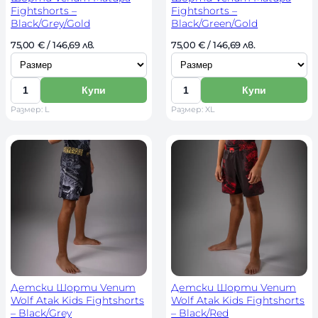
Fightshorts –
Fightshorts –
Black/Grey/Gold
Black/Green/Gold
И
И
75,00 
€
 / 146,69 лв. 
75,00 
€
 / 146,69 лв. 
з
з
б
б
Купи
Купи
К
К
е
е
Размер: L
Размер: XL
о
о
р
р
л
л
и
и
и
и
р
р
ч
ч
а
а
е
е
з
з
с
с
м
м
т
т
е
е
в
в
р
р
о
о
Детски Шорти Venum
Детски Шорти Venum
Wolf Atak Kids Fightshorts
Wolf Atak Kids Fightshorts
– Black/Grey
– Black/Red