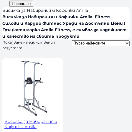
и
а
Прилагане
d
я
л
Висилка за Набирания и Кофички Amila
s
и
Висилка за Набирания и Кофички Amila Fitness –
Силови и Кардио Фитнес Уреди на Достъпни Цени !
ч
Гръцката марка Amila Fitness, е символ за надежност
н
и качество на своите продукти
о
Показване на единствения
с
резултат
т
Висилка за Набирания и
Кофички Amila