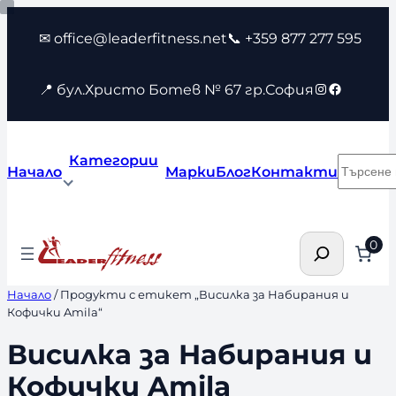
Към
✉ office@leaderfitness.net
📞 +359 877 277 595
съдържанието
Instagram
Faceboo
📍 бул.Христо Ботев № 67 гр.София
Категории
Търсен
Начало
Марки
Блог
Контакти
Търсене
0
Начало
/ Продукти с етикет „Висилка за Набирания и
Кофички Amila“
Висилка за Набирания и
Кофички Amila