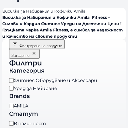
Висилка за Набирания и Кофички Amila
Висилка за Набирания и Кофички Amila Fitness –
Силови и Кардио Фитнес Уреди на Достъпни Цени !
Гръцката марка Amila Fitness, е символ за надежност
и качество на своите продукти
Филтриране на продукти
Затваряне
Филтри
Категория
К
Фитнес Оборудване и Аксесоари
а
Уред за Набиране
т
Brands
е
B
AMILA
г
r
Статут
о
a
р
Н
В наличност
n