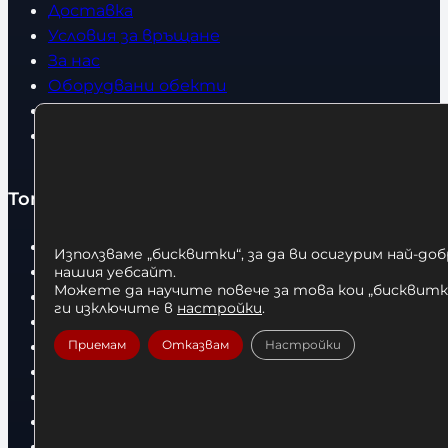
Доставка
Условия за връщане
За нас
Оборудвани обекти
Контакти
Статии
Топ категории
Бокс
Използваме „бисквитки“, за да ви осигурим най-до
Боксови чували
нашия уебсайт.
Можете да научите повече за това кои „бисквитки
Боксови ръкавици
ги изключите в
настройки
.
Дрехи
Детски дрехи
Приемам
Отказвам
Настройки
Суичъри
Фитнес оборудване и аксесоари
Бягащи пътеки
Велоергометри