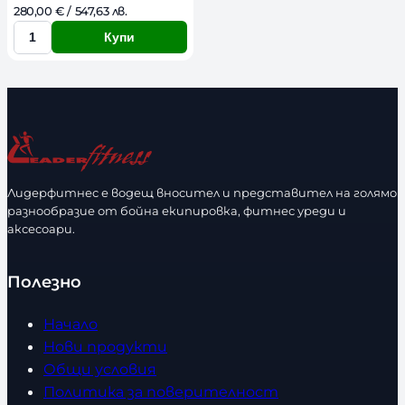
280,00 
€
 / 547,63 лв. 
Купи
К
о
л
и
ч
е
с
Лидерфитнес е водещ вносител и представител на голямо
т
разнообразие от бойна екипировка, фитнес уреди и
в
аксесоари.
о
Полезно
Начало
Нови продукти
Общи условия
Политика за поверителност