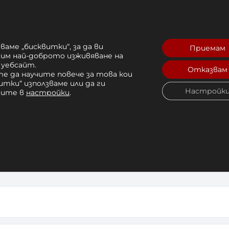
Бокс, ММА, Муай Тай, Кикбокс
ваме „бисквитки“, за да ви
Приемам
рим най-доброто изживяване на
ите на ръката
 уебсайт.
Отказвам
е да научите повече за това кои
а
итки“ използваме или да ги
Настройк
 материя
чите в
настройки
.