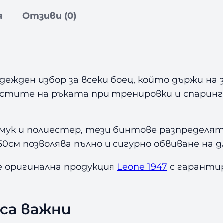
о
я
Отзиви (0)
в
е
з
а
Б
дежден избор за всеки боец, който държи на
о
стите на ръката при тренировки и спаринг.
к
с
L
мук и полиестер, тези бинтове разпределят
e
м позволява пълно и сигурно обвиване на д
o
n
 оригинална продукция
Leone 1947
с гарантир
e
B
l
са важни
a
c