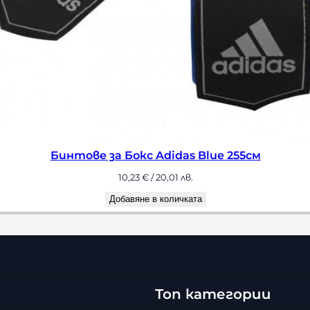
е за Бокс Adidas Blue 255см
10,23
€
/ 20,01 лв.
Добавяне в количката
Топ категории