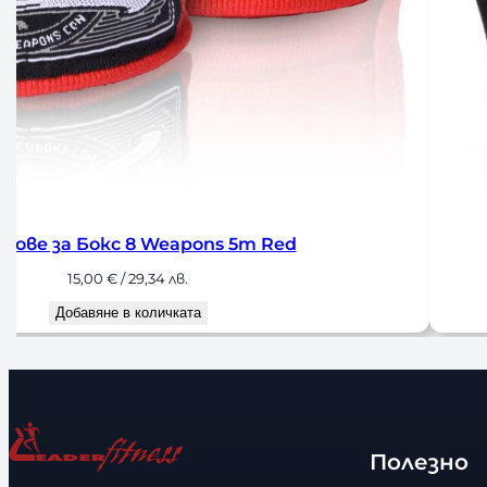
 Weapons 5m Red
Бинтов
,34 лв.
оличката
Полезно