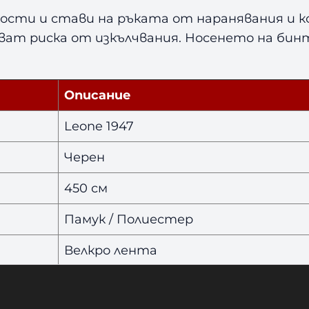
k
сти и стави на ръката от наранявания и ко
4
ат риска от изкълчвания. Носенето на бинт
5
.
0
с
Описание
м
Leone 1947
Черен
450 см
Памук / Полиестер
Велкро лента
Леко еластични