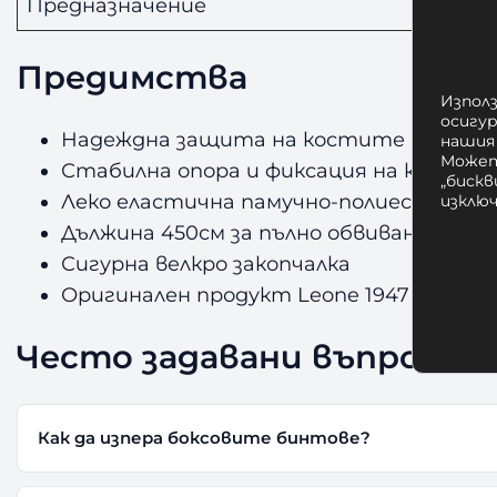
Предназначение
Предимства
Използ
осигу
Надеждна защита на костите и став
нашия
Может
Стабилна опора и фиксация на киткат
„бискв
Леко еластична памучно-полиестерна
изклю
Дължина 450см за пълно обвиване
Сигурна велкро закопчалка
Оригинален продукт Leone 1947
Често задавани въпроси
Как да изпера боксовите бинтове?