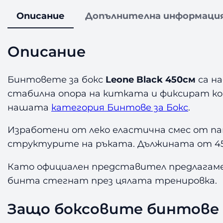
Описание
Допълнителна информаци
Описание
Бинтовете за бокс
Leone Black 450см
са на
стабилна опора на китката и фиксират ко
нашата
категория Бинтове за Бокс
.
Изработени от леко еластична смес от па
структурите на ръката. Дължината от 450с
Като официален представител предлагаме
бинта стегнат през цялата тренировка.
Защо боксовите бинтове 