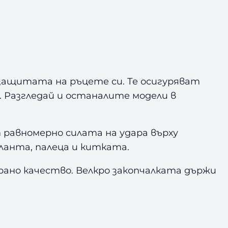
 защитата на ръцете си. Те осигуряват
 Разгледай и останалите модели в
 равномерно силата на удара върху
ланта, палеца и китката.
ано качество. Велкро закопчалката държи