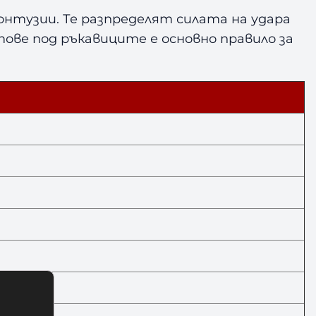
нтузии. Те разпределят силата на удара
ове под ръкавиците е основно правило за