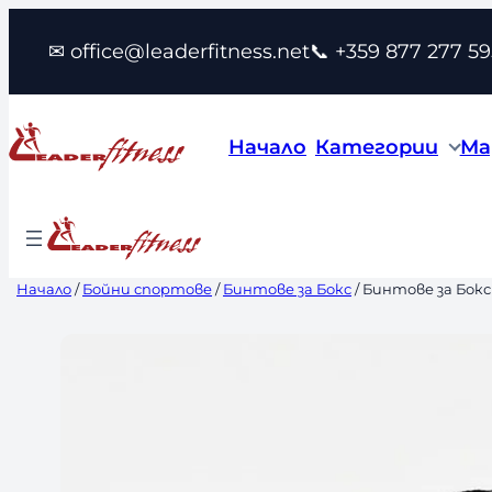
Към
✉ office@leaderfitness.net
📞 +359 877 277 59
съдържанието
Начало
Категории
Ма
Начало
/
Бойни спортове
/
Бинтове за Бокс
/ Бинтове за Бокс