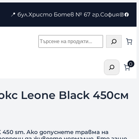
Instagr
Face
📍 бул.Христо Ботев № 67 гр.София
Търсене
Търсене
0
кс Leone Black 450см
450 sm. Ако допуснете травма на
попречи да живеете нормално. Ето защо,