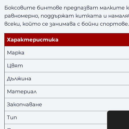
Боксовите бинтове предпазват малките ко
равномерно, поддържат китката и намаляв
всеки, който се занимава с бойни спортове
Характеристика
Марка
Цвят
Дължина
Материал
Закопчаване
Тип