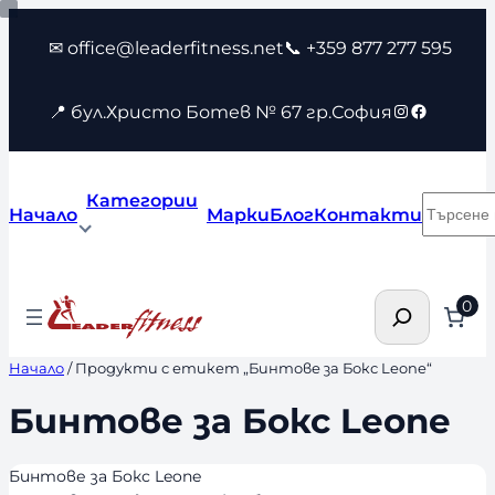
Към
✉ office@leaderfitness.net
📞 +359 877 277 595
съдържанието
Instagram
Faceboo
📍 бул.Христо Ботев № 67 гр.София
Категории
Търсен
Начало
Марки
Блог
Контакти
Търсене
0
Начало
/ Продукти с етикет „Бинтове за Бокс Leone“
Бинтове за Бокс Leone
Бинтове за Бокс Leone