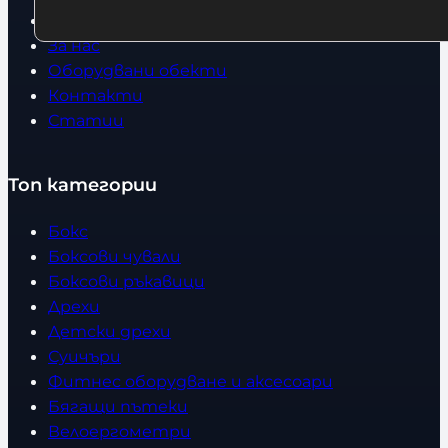
Условия за връщане
За нас
Оборудвани обекти
Контакти
Статии
Топ категории
Бокс
Боксови чували
Боксови ръкавици
Дрехи
Детски дрехи
Суичъри
Фитнес оборудване и аксесоари
Бягащи пътеки
Велоергометри