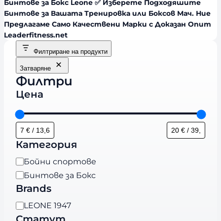
Бинтове за Бокс Leone ✅ Изберете Подходяшите
Бинтове за Вашата Тренировка или Боксов Мач. Ние
Предлагаме Само Качествени Марки с Доказан Опит
Leaderfitness.net
Филтриране на продукти
Затваряне
Филтри
Цена
Категория
К
Бойни спортове
а
Бинтове за Бокс
т
Brands
е
B
LEONE 1947
г
r
Статут