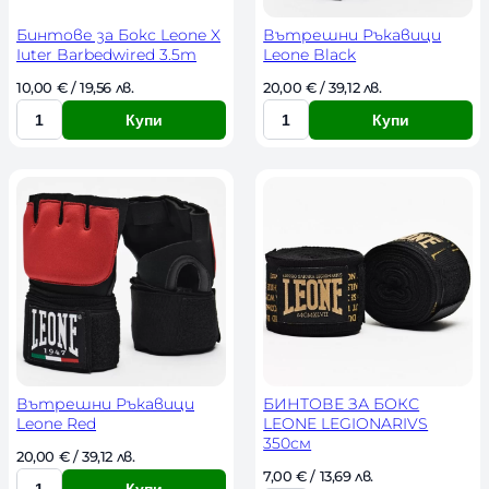
s
t
Бинтове за Бокс Leone X
Вътрешни Ръкавици
Iuter Barbedwired 3.5m
Leone Black
10,00 
€
 / 19,56 лв. 
20,00 
€
 / 39,12 лв. 
Купи
Купи
К
К
о
о
л
л
и
и
ч
ч
е
е
с
с
т
т
в
в
о
о
Вътрешни Ръкавици
БИНТОВЕ ЗА БОКС
Leone Red
LEONE LEGIONARIVS
350см
20,00 
€
 / 39,12 лв. 
7,00 
€
 / 13,69 лв. 
Купи