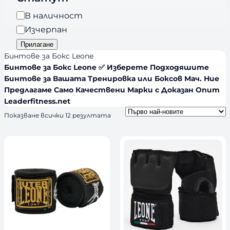
о
a
р
Н
В наличност
n
и
а
Изчерпан
d
я
л
Прилагане
s
и
Бинтове за Бокс Leone
ч
Бинтове за Бокс Leone ✅ Изберете Подходяшите
н
Бинтове за Вашата Тренировка или Боксов Мач. Ние
Предлагаме Само Качествени Марки с Доказан Опит
о
Leaderfitness.net
с
S
Показване всички 12 резултата
т
o
r
t
e
d
b
y
l
a
t
e