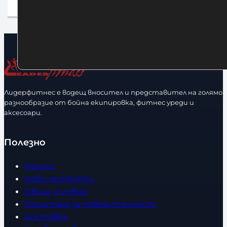
До
Лидерфитнес е водещ вносител и представител на голямо
разнообразие от бойна екипировка, фитнес уреди и
аксесоари.
Полезно
Начало
Нови продукти
Общи условия
Политика за поверителност
Доставка