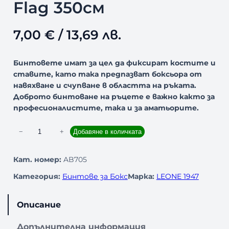
Flag 350см
7,00
€
/ 13,69 лв.
Бинтовете имат за цел да фиксират костите и
ставите, като така предпазват боксьора от
навяхване и счупване в областта на ръката.
Доброто бинтоване на ръцете е важно както за
професионалистите, така и за аматьорите.
к
−
+
Добавяне в количката
о
л
Кат. номер:
AB705
и
Категория:
Бинтове за Бокс
Марка:
LEONE 1947
ч
е
с
Описание
т
в
Допълнителна информация