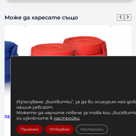
Може да харесате също
Използваме „бисквитки“, за да ви осигурим най-до
нашия уебсайт.
Можете да научите повече за това кои „бисквитки
ns 5m
Бинтове за Бокс Adidas Blue 255см
Бинтове 
ги изключите в
настройки
.
10,23
€
/ 20,01 лв.
Приемам
Отказвам
Настройки
Добавяне в количката