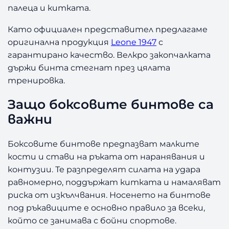
e
палеца и китката.
F
l
Като официален представител предлагаме
a
оригинална продукция
Leone 1947
с
g
гарантирано качество. Велкро закопчалката
3
държи бинта стегнат през цялата
5
0
тренировка.
с
Защо боксовите бинтове са
м
важни
Боксовите бинтове предпазват малките
кости и стави на ръката от наранявания и
контузии. Те разпределят силата на удара
равномерно, поддържат китката и намаляват
риска от изкълчвания. Носенето на бинтове
под ръкавиците е основно правило за всеки,
който се занимава с бойни спортове.