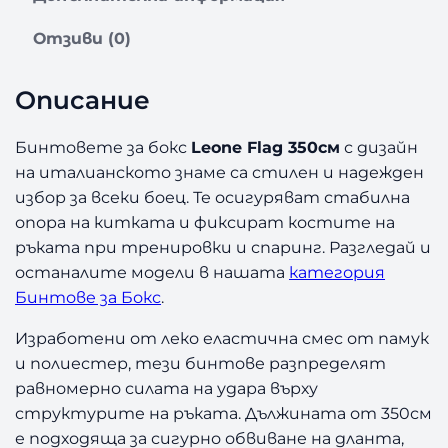
о
з
Отзиви (0)
а
Б
Описание
и
н
т
Бинтовете за бокс
Leone Flag 350см
с дизайн
о
на италианското знаме са стилен и надежден
в
избор за всеки боец. Те осигуряват стабилна
е
опора на китката и фиксират костите на
з
ръката при тренировки и спаринг. Разгледай и
а
останалите модели в нашата
категория
Б
о
Бинтове за Бокс
.
к
Изработени от леко еластична смес от памук
с
L
и полиестер, тези бинтове разпределят
e
равномерно силата на удара върху
o
структурите на ръката. Дължината от 350см
n
е подходяща за сигурно обвиване на дланта,