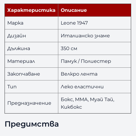
Характеристика
Описание
Марка
Leone 1947
Дизайн
Италианско знаме
Дължина
350 см
Материал
Памук / Полиестер
Закопчаване
Велкро лента
Тип
Леко еластични
Бокс, ММА, Муай Тай,
Предназначение
Кикбокс
Предимства