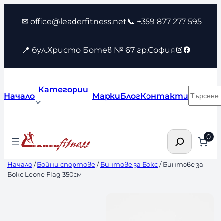
Към
✉ office@leaderfitness.net
📞 +359 877 277 595
съдържанието
Instagram
Faceboo
📍 бул.Христо Ботев № 67 гр.София
Категории
Търсен
Начало
Марки
Блог
Контакти
Търсене
0
Начало
/
Бойни спортове
/
Бинтове за Бокс
/ Бинтове за
Бокс Leone Flag 350см