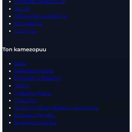
Условия за връщане
За нас
Оборудвани обекти
Контакти
Статии
Топ категории
Бокс
Боксови чували
Боксови ръкавици
Дрехи
Детски дрехи
Суичъри
Фитнес оборудване и аксесоари
Бягащи пътеки
Велоергометри