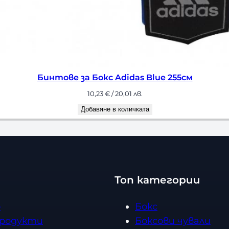
тове за Бокс Adidas Blue 255см
10,23
€
/ 20,01 лв.
Добавяне в количката
Топ категории
о
Бокс
продукти
Боксови чували