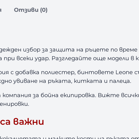
н
я
Отзиви (0)
т
о
в
е
з
а
дежден избор за защита на ръцете по време 
Б
 при всеки удар. Разгледайте още модели в
о
ия с добавка полиестер, бинтовете Leone 
к
с
дно увиване на ръката, китката и палеца.
L
 компания за бойна екипировка. Вижте всич
e
o
енировки.
n
са важни
e
B
l
кокалчетата и малките кости на ръката от 