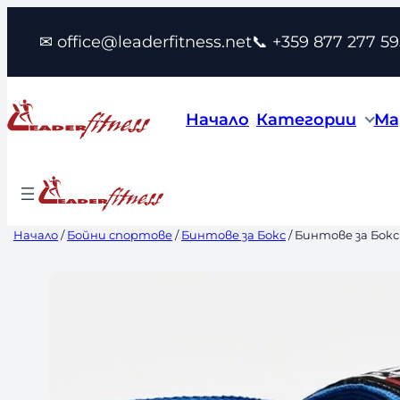
Към
✉ office@leaderfitness.net
📞 +359 877 277 59
съдържанието
Начало
Категории
Ма
Начало
/
Бойни спортове
/
Бинтове за Бокс
/ Бинтове за Бокс