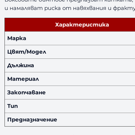
и намаляват риска от навяхвания и фракту
Характеристика
Марка
Цвят/Модел
Дължина
Материал
Закопчаване
Тип
Предназначение