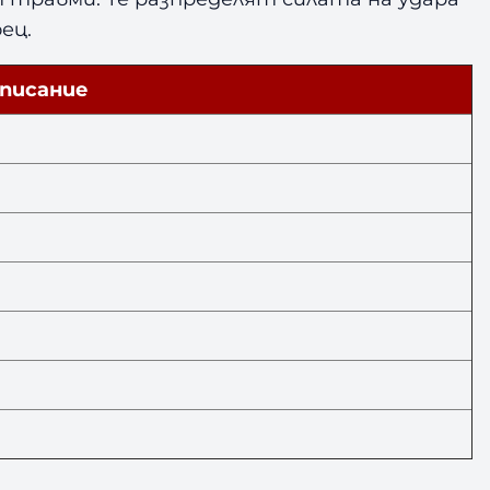
ец.
писание