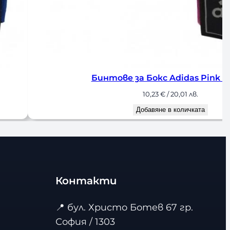
Бинтове за Бокс Adidas Pink 255 см
10,23
€
/ 20,01 лв.
Добавяне в количката
Контакти
📍
бул. Христо Ботев 67 гр.
София / 1303