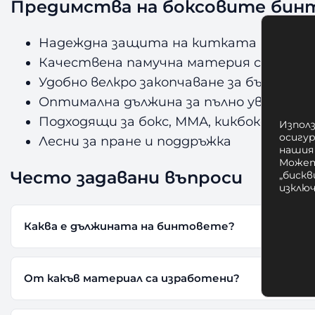
Предимства на боксовите бинт
Надеждна защита на китката и кокал
Качествена памучна материя с дълъг
Удобно велкро закопчаване за бързо по
Оптимална дължина за пълно увиване 
Подходящи за бокс, ММА, кикбокс и муа
Използ
осигу
Лесни за пране и поддръжка
нашия
Может
Често задавани въпроси
„бискв
изклю
Каква е дължината на бинтовете?
От какъв материал са изработени?