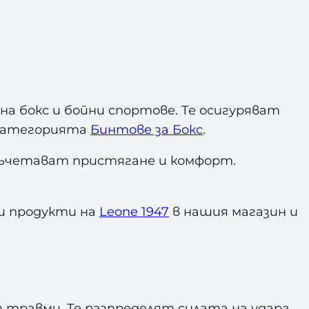
на бокс и бойни спортове. Те осигуряват
 категорията
Бинтове за Бокс
.
съчетават пристягане и комфорт.
ки продукти на
Leone 1947
в нашия магазин и
травми. Те разпределят силата на удара