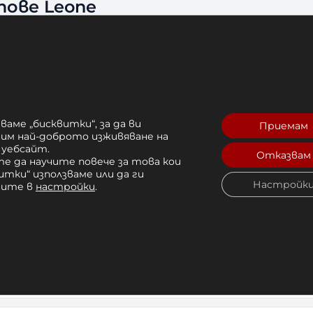
ове Leone
четата при удар
 живот
ставяне
на ръката
й тай
ваме „бисквитки“, за да ви
Приемам
рим най-доброто изживяване на
 уебсайт.
Отказвам
е да научите повече за това кои
итки“ използваме или да ги
Настройк
чите в
настройки
.