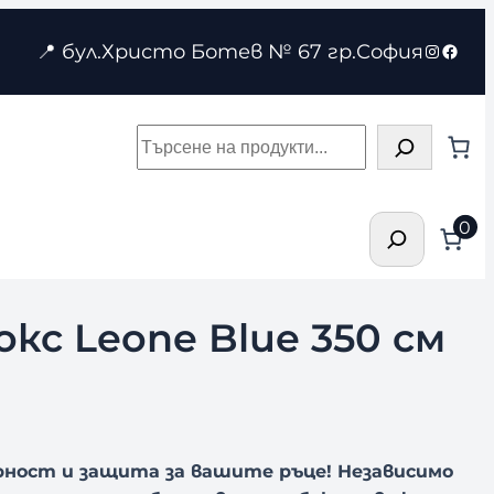
Instagr
Face
📍 бул.Христо Ботев № 67 гр.София
Търсене
Търсене
0
кс Leone Blue 350 см
урност и защита за вашите ръце!
Независимо