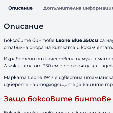
Описание
Допълнителна информаци
Описание
Боксовите бинтове
Leone Blue 350см
са на
стабилна опора на китката и кокалчетата
Изработени от качествена памучна матер
Дължината от 350 см е подходяща за надеж
Марката Leone 1947 е известна италианска
изберете най-подходящите за вашите тр
Защо боксовите бинтове 
Боксовите бинтове предпазват китката, 