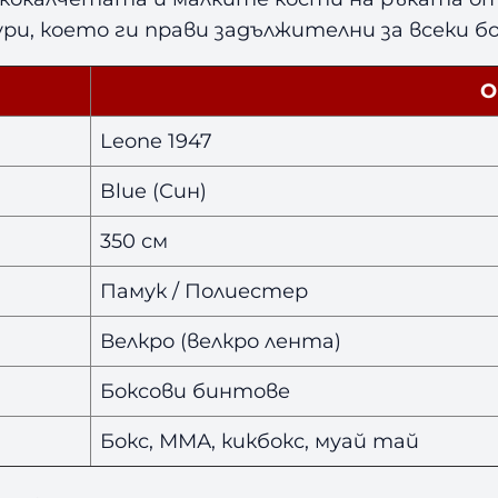
u
ри, което ги прави задължителни за всеки бо
e
3
О
5
0
Leone 1947
с
м
Blue (Син)
350 см
Памук / Полиестер
Велкро (велкро лента)
Боксови бинтове
Бокс, ММА, кикбокс, муай тай