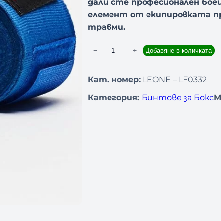
дали сте професионален боец
елемент от екипировката пр
травми.
−
+
Добавяне в количката
к
о
л
Кат. номер:
LEONE – LF0332
и
Категория:
Бинтове за Бокс
М
ч
е
с
т
в
о
з
а
Б
и