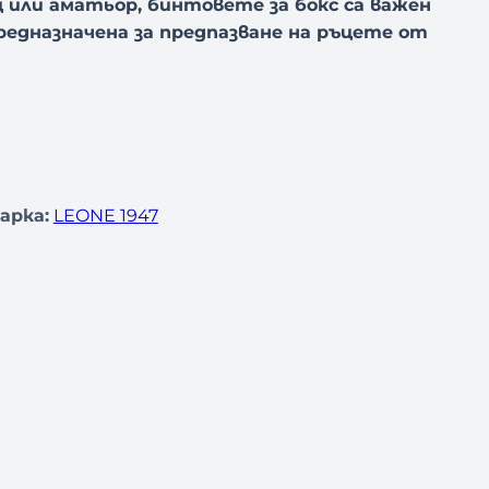
 или аматьор, бинтовете за бокс са важен
едназначена за предпазване на ръцете от
арка:
LEONE 1947