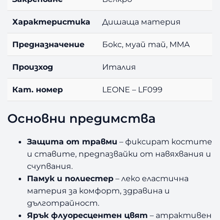
Характеристика
Дишаща материя
Предназначение
Бокс, муай тай, MMA
Произход
Италия
Кат. номер
LEONE – LF099
Основни предимства
Защита от травми
– фиксират костите
и ставите, предпазвайки от навяхвания и
счупвания.
Памук и полиестер
– леко еластична
материя за комфорт, здравина и
дълготрайност.
Ярък флуоресцентен цвят
– атрактивен