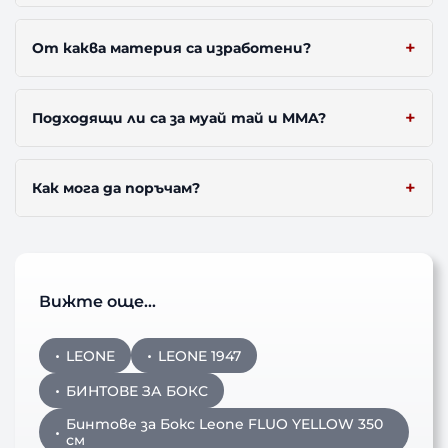
От каква материя са изработени?
Подходящи ли са за муай тай и MMA?
Как мога да поръчам?
Вижте още…
LEONE
LEONE 1947
БИНТОВЕ ЗА БОКС
Бинтове за Бокс Leone FLUO YELLOW 350
см