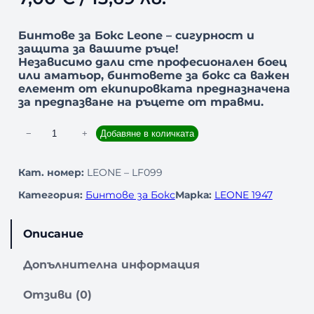
Бинтове за Бокс Leone – сигурност и
защита за вашите ръце!
Независимо дали сте професионален боец
или аматьор, бинтовете за бокс са важен
елемент от екипировката предназначена
за предпазване на ръцете от травми.
к
−
+
Добавяне в количката
о
л
Кат. номер:
LEONE – LF099
и
Категория:
Бинтове за Бокс
Марка:
LEONE 1947
ч
е
с
Описание
т
в
Допълнителна информация
о
з
Отзиви (0)
а