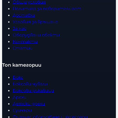
Общи условия
Политика за поверителност
Доставка
Условия за връщане
За нас
Оборудвани обекти
Контакти
Статии
Топ категории
Бокс
Боксови чували
Боксови ръкавици
Дрехи
Детски дрехи
Суичъри
Фитнес оборудване и аксесоари