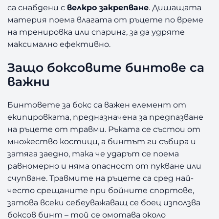
U
са снабдени с
велкро закрепване
. Дишащата
O
материя поема влагата от ръцете по време
Y
на тренировка или спаринг, за да удряте
E
L
максимално ефективно.
L
Защо боксовите бинтове са
O
W
важни
3
5
Бинтовете за бокс са важен елемент от
0
екипировката, предназначена за предпазване
с
на ръцете от травми. Ръката се състои от
м
множество костици, а бинтът ги събира и
затяга заедно, така че ударът се поема
равномерно и няма опасност от пукване или
счупване. Травмите на ръцете са сред най-
често срещаните при бойните спортове,
затова всеки себеуважаващ се боец използва
боксов бинт – той се омотава около