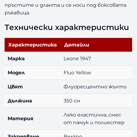
пръстите и дланта и се носи под боксовата
ръкавица.
Технически характеристики
Характеристика
Детайли
Марка
Leone 1947
Модел
Fluo Yellow
Цвят
Флуоресцентно жълто
Дължина
350 см
Леко еластична, смес
Материя
от памук и полиестер
Закрепване
Велкро