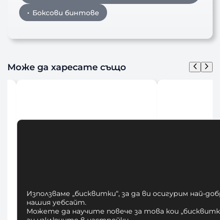
Боксови бинтове
Може да харесате също
Използваме „бисквитки“, за да ви осигурим най-до
нашия уебсайт.
Можете да научите повече за това кои „бисквитки
ги изключите в
настройки
.