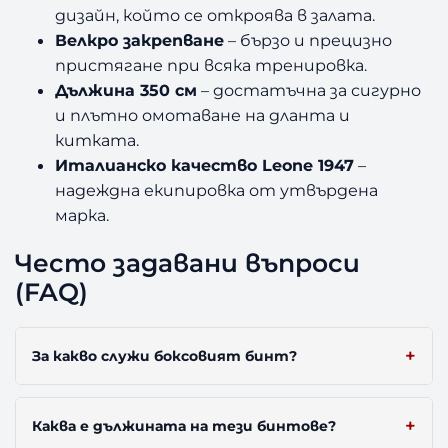
дизайн, който се откроява в залата.
Велкро закрепване
– бързо и прецизно
пристягане при всяка тренировка.
Дължина 350 см
– достатъчна за сигурно
и плътно омотаване на дланта и
китката.
Италианско качество Leone 1947
–
надеждна екипировка от утвърдена
марка.
Често задавани въпроси
(FAQ)
За какво служи боксовият бинт?
Каква е дължината на тези бинтове?