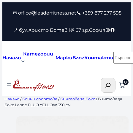
Към
✉ office@leaderfitness.net
📞 +359 877 277 595
съдържанието
Instagram
Faceboo
📍 бул.Христо Ботев № 67 гр.София
Категории
Търсен
Начало
Марки
Блог
Контакти
Търсене
0
Начало
/
Бойни спортове
/
Бинтове за Бокс
/ Бинтове за
Бокс Leone FLUO YELLOW 350 см