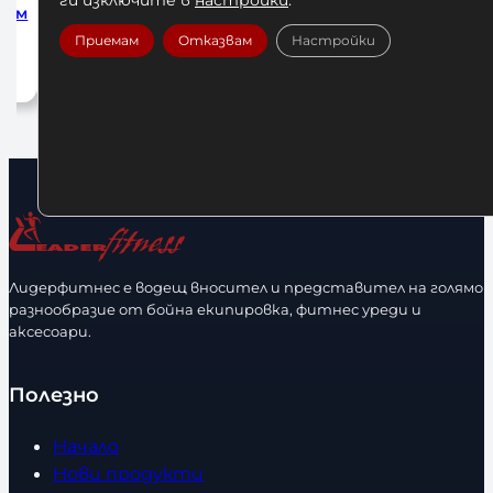
5 см
Бинтове за Бокс Hayabusa Blue
Бинтове за Бо
Приемам
Отказвам
Настройки
23,00
€
/ 44,98 лв.
25,00
Добавяне в количката
Добавян
Лидерфитнес е водещ вносител и представител на голямо
разнообразие от бойна екипировка, фитнес уреди и
аксесоари.
Полезно
Начало
Нови продукти