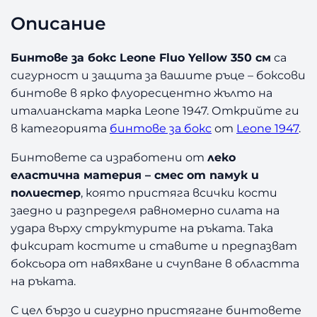
Б
Описание
и
н
т
Бинтове за бокс Leone Fluo Yellow 350 см
са
о
сигурност и защита за вашите ръце – боксови
в
бинтове в ярко флуоресцентно жълто на
е
италианската марка Leone 1947. Открийте ги
з
в категорията
бинтове за бокс
от
Leone 1947
.
а
Б
Бинтовете са изработени от
леко
о
еластична материя – смес от памук и
к
полиестер
, която пристяга всички кости
с
L
заедно и разпределя равномерно силата на
e
удара върху структурите на ръката. Така
o
фиксират костите и ставите и предпазват
n
боксьора от навяхване и счупване в областта
e
на ръката.
F
L
С цел бързо и сигурно пристягане бинтовете