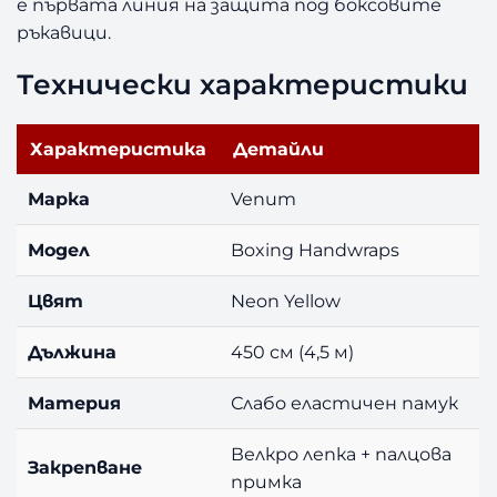
е първата линия на защита под боксовите
ръкавици.
Технически характеристики
Характеристика
Детайли
Марка
Venum
Модел
Boxing Handwraps
Цвят
Neon Yellow
Дължина
450 см (4,5 м)
Материя
Слабо еластичен памук
Велкро лепка + палцова
Закрепване
примка