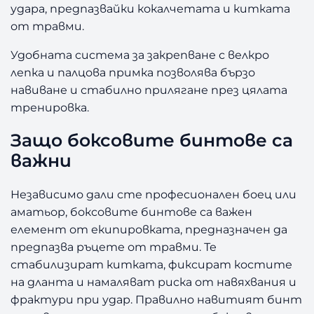
u
удара, предпазвайки кокалчетата и китката
m
от травми.
N
e
Удобната система за закрепване с велкро
o
лепка и палцова примка позволява бързо
n
навиване и стабилно прилягане през цялата
Y
тренировка.
e
l
Защо боксовите бинтове са
l
o
важни
w
4
Независимо дали сте професионален боец или
5
аматьор, боксовите бинтове са важен
0
елемент от екипировката, предназначен да
с
предпазва ръцете от травми. Те
м
стабилизират китката, фиксират костите
на дланта и намаляват риска от навяхвания и
фрактури при удар. Правилно навитият бинт