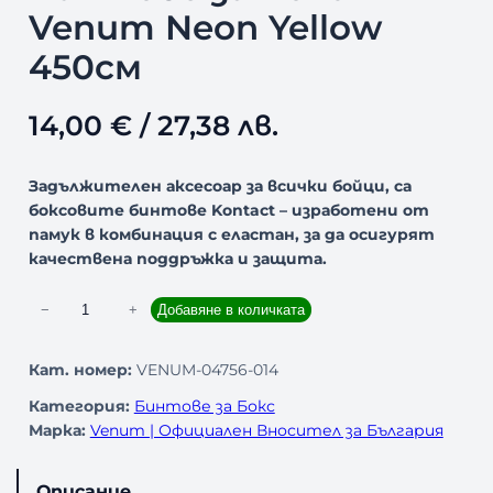
Venum Neon Yellow
450см
14,00
€
/ 27,38 лв.
Задължителен аксесоар за всички бойци, са
боксовите бинтове Kontact – изработени от
памук в комбинация с еластан, за да осигурят
качествена поддръжка и защита.
к
−
+
Добавяне в количката
о
л
Кат. номер:
VENUM-04756-014
и
Категория:
Бинтове за Бокс
ч
Марка:
Venum | Официален Вносител за България
е
с
т
Описание