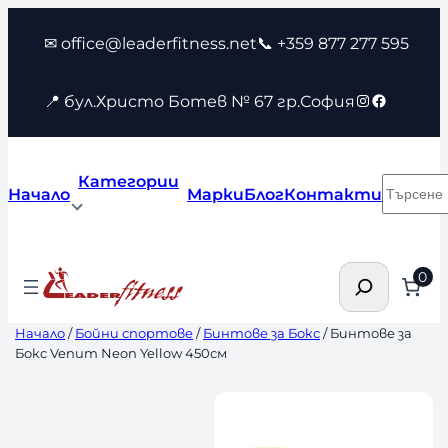
Към
✉ office@leaderfitness.net
📞 +359 877 277 595
съдържанието
Instagram
Faceboo
📍 бул.Христо Ботев № 67 гр.София
Категории
Търсен
Начало
Марки
Блог
Контакти
Търсене
0
Начало
/
Бойни спортове
/
Бинтове за Бокс
/ Бинтове за
Бокс Venum Neon Yellow 450см