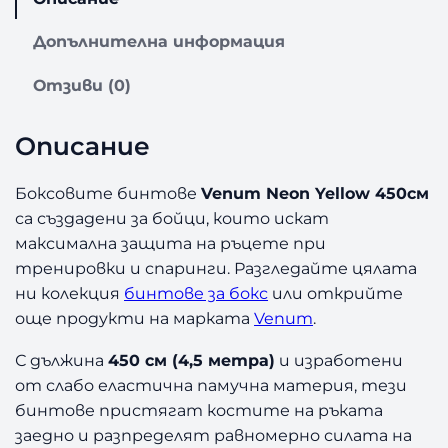
в
о
Допълнителна информация
з
а
Отзиви (0)
Б
и
Описание
н
т
о
Боксовите бинтове
Venum Neon Yellow 450см
в
са създадени за бойци, които искат
е
максимална защита на ръцете при
з
тренировки и спаринги. Разгледайте цялата
а
ни колекция
бинтове за бокс
или открийте
Б
още продукти на марката
Venum
.
о
к
С дължина
450 см (4,5 метра)
и изработени
с
от слабо еластична памучна материя, тези
V
e
бинтове пристягат костите на ръката
n
заедно и разпределят равномерно силата на