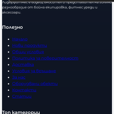
Лидерфитнес е водещ вносител и представител на голямо
разнообразие от бойна екипировка, фитнес уреди и
аксесоари.
Полезно
Начало
Нови продукти
Общи условия
Политика за поверителност
Доставка
Условия за връщане
За нас
Оборудвани обекти
Контакти
Статии
Топ категории