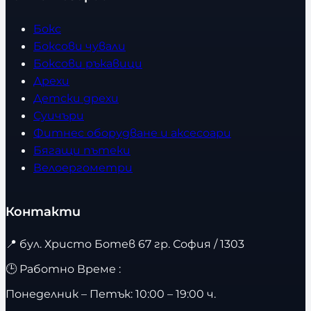
Бокс
Боксови чували
Боксови ръкавици
Дрехи
Детски дрехи
Суичъри
Фитнес оборудване и аксесоари
Бягащи пътеки
Велоергометри
Контакти
📍
бул. Христо Ботев 67 гр. София / 1303
🕒 Работно Време :
Понеделник – Петък: 10:00 – 19:00 ч.