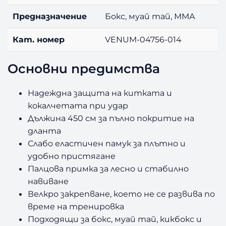
Предназначение
Бокс, муай тай, ММА
Кат. номер
VENUM-04756-014
Основни предимства
Надеждна защита на китката и
кокалчетата при удар
Дължина 450 см за пълно покритие на
дланта
Слабо еластичен памук за плътно и
удобно пристягане
Палцова примка за лесно и стабилно
навиване
Велкро закрепване, което не се развива по
време на тренировка
Подходящи за бокс, муай тай, кикбокс и