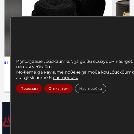
Използваме „бисквитки“, за да ви осигурим най-до
4м Black
Бинтове за Бокс Venum 4м
Бинтове 
нашия уебсайт.
Black/Gold
Можете да научите повече за това кои „бисквитки
12,00
€
/ 23,47 лв.
ги изключите в
настройки
.
Д
Добавяне в количката
Приемам
Отказвам
Настройки