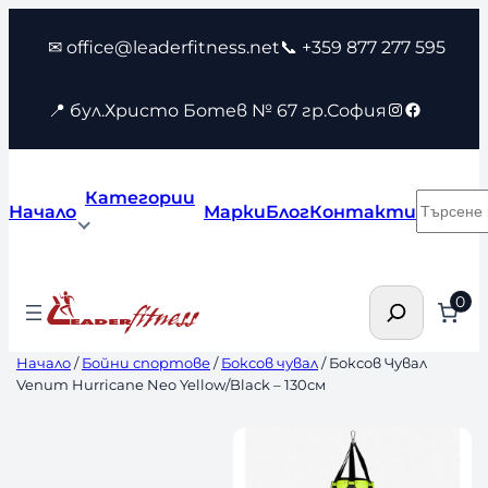
Към
✉ office@leaderfitness.net
📞 +359 877 277 595
съдържанието
Instagram
Faceboo
📍 бул.Христо Ботев № 67 гр.София
Категории
Търсен
Начало
Марки
Блог
Контакти
Търсене
0
Начало
/
Бойни спортове
/
Боксов чувал
/ Боксов Чувал
Venum Hurricane Neo Yellow/Black – 130см