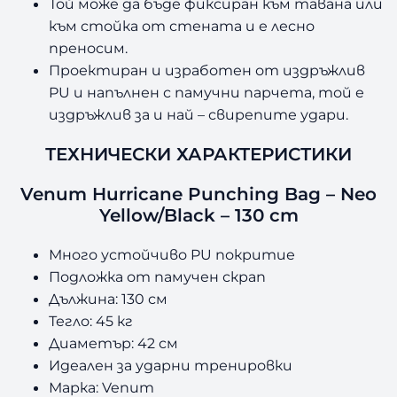
Той може да бъде фиксиран към тавана или
H
към стойка от стената и е лесно
u
преносим.
r
Проектиран и изработен от издръжлив
r
i
PU и напълнен с памучни парчета, той е
c
издръжлив за и най – свирепите удари.
a
n
ТЕХНИЧЕСКИ ХАРАКТЕРИСТИКИ
e
N
Venum Hurricane Punching Bag – Neo
e
Yellow/Black – 130 cm
o
Y
Много устойчиво PU покритие
e
Подложка от памучен скрап
l
Дължина: 130 см
l
Тегло: 45 кг
o
Диаметър: 42 см
w
/
Идеален за ударни тренировки
B
Марка: Venum