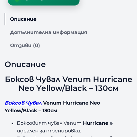
т
в
о
Описание
з
а
Допълнителна информация
Б
о
Отзиви (0)
к
с
о
Описание
в
Ч
Боксов Чувал Venum Hurricane
у
Neo Yellow/Black – 130см
в
а
л
Боксов Чувал
Venum Hurricane Neo
V
Yellow/Black – 130см
e
n
Боксовият чувал Venum
Hurricane
е
u
идеален за тренировки.
m