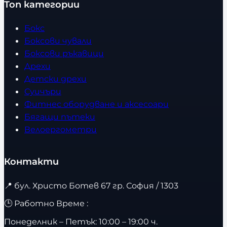
Топ категории
Бокс
Боксови чували
Боксови ръкавици
Дрехи
Детски дрехи
Суичъри
Фитнес оборудване и аксесоари
Бягащи пътеки
Велоергометри
Контакти
📍
бул. Христо Ботев 67 гр. София / 1303
🕒 Работно Време :
Понеделник – Петък: 10:00 – 19:00 ч.