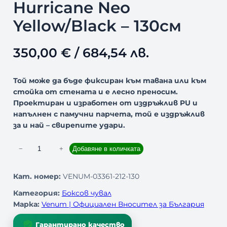
Hurricane Neo
Yellow/Black – 130см
350,00
€
/ 684,54 лв.
Той може да бъде фиксиран към тавана или към
стойка от стената и е лесно преносим.
Проектиран и изработен от издръжлив PU и
напълнен с памучни парчета, той е издръжлив
за и най – свирепите удари.
к
−
+
Добавяне в количката
о
л
Кат. номер:
VENUM-03361-212-130
и
Категория:
Боксов чувал
ч
Марка:
Venum | Официален Вносител за България
е
с
Гарантирано качество