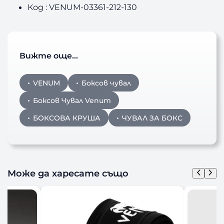
l
Код : VENUM-03361-212-130
a
c
k
–
Вижте още…
1
3
0
VENUM
Боксов чувал
с
Боксов Чувал Venum
м
БОКСОВА КРУША
ЧУВАЛ ЗА БОКС
Може да харесате също