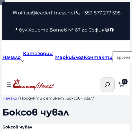
Към
✉ office@leaderfitness.net
📞 +359 877 277 595
съдържанието
Instagram
Faceboo
📍 бул.Христо Ботев № 67 гр.София
Категории
Търсен
Начало
Марки
Блог
Контакти
Търсене
0
Начало
/ Продукти с етикет „Боксов чувал“
Боксов чувал
Боксов чувал