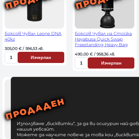
с
с
т
т
в
в
о
о
Боксов Чувал Leone DNA
Боксов Чувал на Стойка
40кг
Hayabusa Quick Swap
Freestanding Heavy Bag
305,00 
€
 / 596,53 лв. 
490,00 
€
 / 958,36 лв. 
Изчерпан
К
Изчерпан
К
о
о
л
л
и
и
ч
ч
е
е
с
с
т
т
в
Използваме „бисквитки“, за да ви осигурим най-до
в
нашия уебсайт.
о
Можете да научите повече за това кои „бисквитки
о