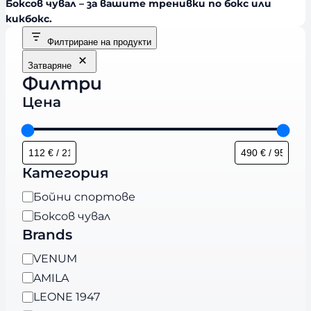
Боксов чувал – за вашите тренивки по бокс или
кикбокс.
Филтриране на продукти
Затваряне
Филтри
Цена
Категория
К
Бойни спортове
а
Боксов чувал
т
Brands
е
B
VENUM
г
r
AMILA
о
a
LEONE 1947
р
n