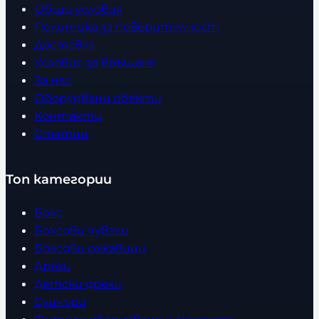
Общи условия
Политика за поверителност
Доставка
Условия за връщане
За нас
Оборудвани обекти
Контакти
Статии
Топ категории
Бокс
Боксови чували
Боксови ръкавици
Дрехи
Детски дрехи
Суичъри