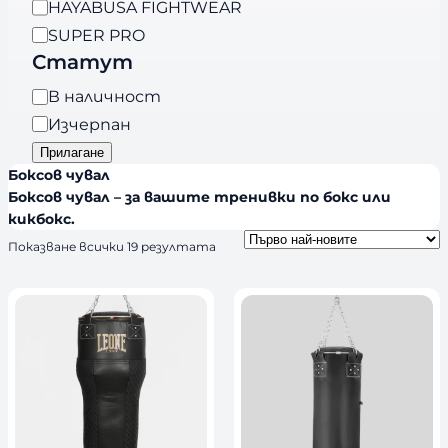
HAYABUSA FIGHTWEAR
и
d
я
SUPER PRO
s
Статут
Н
В наличност
а
Изчерпан
л
Прилагане
и
Боксов чувал
ч
Боксов чувал – за вашите тренивки по бокс или
н
кикбокс.
о
S
Показване всички 19 резултата
o
с
r
т
t
e
d
b
y
l
a
t