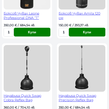
e
s
t
Боксов Чувал Leone
Боксов Чувал Amila 120
Professional DNA “T”
см
350,00 
€
 / 684,54 лв. 
150,00 
€
 / 293,37 лв. 
Купи
Купи
К
К
о
о
л
л
и
и
ч
ч
е
е
с
с
т
т
в
в
о
о
Hayabusa Quick Swap
Hayabusa Quick Swap
Cobra Reflex Bag
Precision Reflex Bag
360,00 
€
 / 704,10 лв. 
350,00 
€
 / 684,54 лв. 