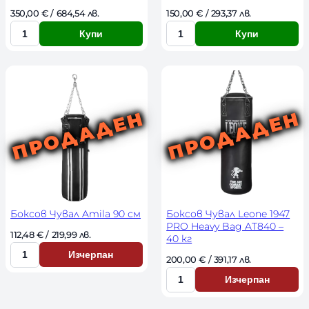
350,00 
€
 / 684,54 лв. 
150,00 
€
 / 293,37 лв. 
Купи
Купи
К
К
о
о
л
л
и
и
ч
ч
е
е
с
с
т
т
в
в
о
о
Боксов Чувал Amila 90 см
Боксов Чувал Leone 1947
PRO Heavy Bag AT840 –
112,48 
€
 / 219,99 лв. 
40 кг
Изчерпан
200,00 
€
 / 391,17 лв. 
К
о
Изчерпан
К
л
о