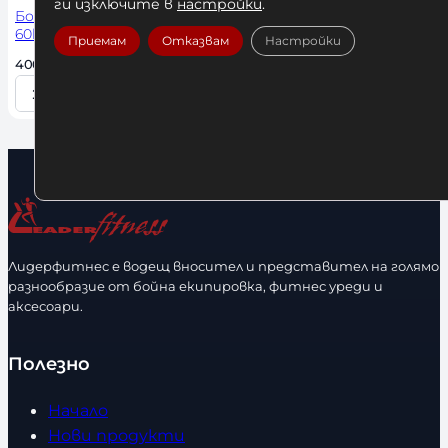
ги изключите в
настройки
.
Боксов Чувал Leone DNA
60кг
Приемам
Отказвам
Настройки
400,00 
€
 / 782,33 лв. 
Изчерпан
К
о
л
и
ч
е
с
Лидерфитнес е водещ вносител и представител на голямо
т
разнообразие от бойна екипировка, фитнес уреди и
в
аксесоари.
о
Полезно
Начало
Нови продукти