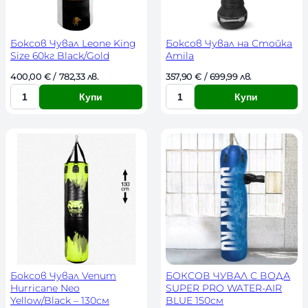
в
в
о
о
Боксов Чувал Leone King
Боксов Чувал на Стойка
Size 60кг Black/Gold
Amila
400,00 
€
 / 782,33 лв. 
357,90 
€
 / 699,99 лв. 
Купи
Купи
К
К
о
о
л
л
и
и
ч
ч
е
е
с
с
т
т
в
в
о
о
Боксов Чувал Venum
БОКСОВ ЧУВАЛ С ВОДА
Hurricane Neo
SUPER PRO WATER-AIR
Yellow/Black – 130см
BLUE 150см