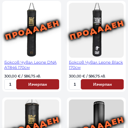
и
л
ч
и
е
ч
с
е
т
с
в
т
о
в
о
Боксов Чувал Leone DNA
Боксов Чувал Leone Black
AT846 170см
170см
300,00 
€
 / 586,75 лв. 
300,00 
€
 / 586,75 лв. 
Изчерпан
Изчерпан
К
К
о
о
л
л
и
и
ч
ч
е
е