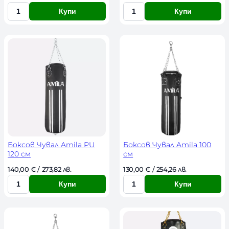
Купи
Купи
К
К
о
о
л
л
и
и
ч
ч
е
е
с
с
т
т
в
в
о
о
Боксов Чувал Amila PU
Боксов Чувал Amila 100
120 см
см
140,00 
€
 / 273,82 лв. 
130,00 
€
 / 254,26 лв. 
Купи
Купи
К
К
о
о
л
л
и
и