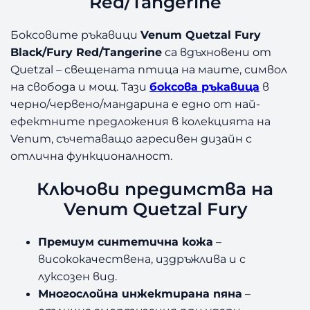
Red/Tangerine
Боксовите ръкавици
Venum Quetzal Fury
Black/Fury Red/Tangerine
са вдъхновени от
Quetzal – свещената птица на маите, символ
на свобода и мощ. Тази
боксова ръкавица
в
черно/червено/мандарина е едно от най-
ефектните предложения в колекцията на
Venum, съчетаващо агресивен дизайн с
отлична функционалност.
Ключови предимства на
Venum Quetzal Fury
Премиум синтетична кожа
–
висококачествена, издръжлива и с
луксозен вид.
Многослойна инжектирана пяна
–