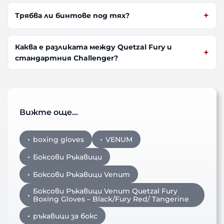
Трябва ли бинтове под тях?
Каква е разликата между Quetzal Fury и
стандартния Challenger?
Вижте още…
boxing gloves
VENUM
Боксови Ръкавици
Боксови Ръкавици Venum
Боксови Ръкавици Venum Quetzal Fury
Boxing Gloves – Black/Fury Red/ Tangerine
ръкавици за бокс