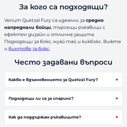
За кого са подходящи?
Venum Quetzal Fury са идеални за
средно
напреднали бойци
, търсещи ръкавици с
ефектен дизайн и отлична защита.
Подходящи за бокс, муай тай и кикбокс. Вижте
и
бинтове за бокс
.
Често задавани въпроси
Какво е вдъхновението за Quetzal Fury?
Подходящи ли са за спаринг?
Как да поддържам ръкавиците?