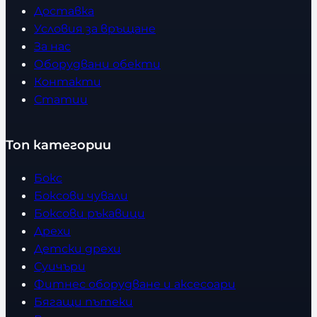
Доставка
Условия за връщане
За нас
Оборудвани обекти
Контакти
Статии
Топ категории
Бокс
Боксови чували
Боксови ръкавици
Дрехи
Детски дрехи
Суичъри
Фитнес оборудване и аксесоари
Бягащи пътеки