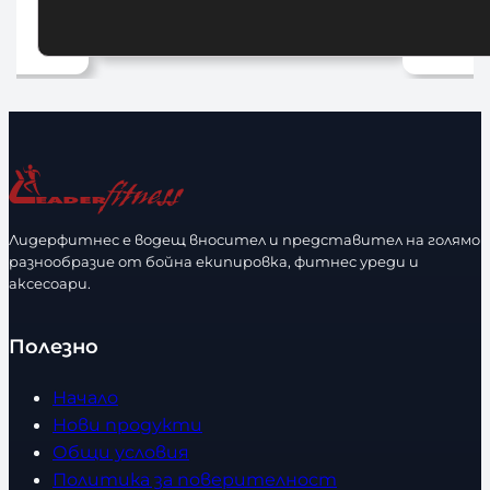
10,00
€
/ 19,56 лв.
1
Добавяне в количката
До
Лидерфитнес е водещ вносител и представител на голямо
разнообразие от бойна екипировка, фитнес уреди и
аксесоари.
Полезно
Начало
Нови продукти
Общи условия
Политика за поверителност