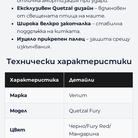
отлична амортизация при удари.
Ексклузивен Quetzal дизайн
– вдъхновен
от свещената птица на маите.
Широка велкро закопчалка
– стабилна
поддръжка на китката.
Изцяло прикрепен палец
– защита срещу
изкълчвания.
Технически характеристики
Характеристика
Детайли
Марка
Venum
Модел
Quetzal Fury
Черно/Fury Red/
Цвят
Мандарина