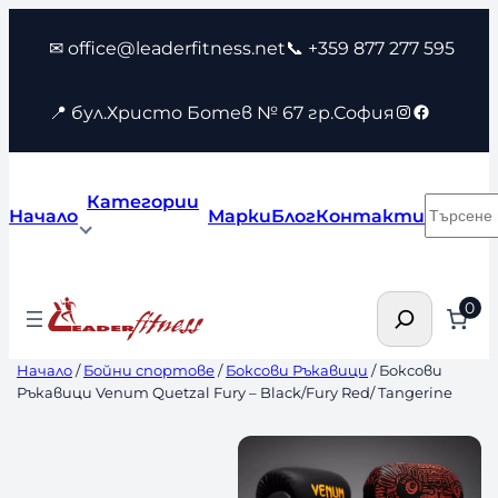
Към
✉ office@leaderfitness.net
📞 +359 877 277 595
съдържанието
Instagram
Faceboo
📍 бул.Христо Ботев № 67 гр.София
Категории
Търсен
Начало
Марки
Блог
Контакти
Търсене
0
Начало
/
Бойни спортове
/
Боксови Ръкавици
/ Боксови
Ръкавици Venum Quetzal Fury – Black/Fury Red/ Tangerine