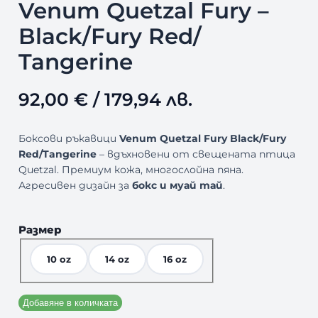
Venum Quetzal Fury –
Black/Fury Red/
Tangerine
92,00
€
/ 179,94 лв.
Боксови ръкавици
Venum Quetzal Fury Black/Fury
Red/Tangerine
– вдъхновени от свещената птица
Quetzal. Премиум кожа, многослойна пяна.
Агресивен дизайн за
бокс и муай тай
.
Размер
10 oz
14 oz
16 oz
Добавяне в количката