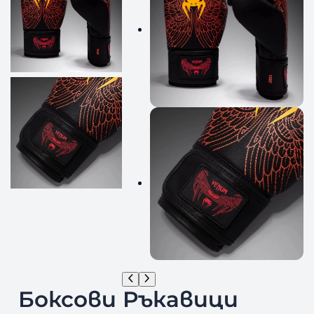
Боксови Ръкавици