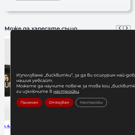
Може да харесате също
Използваме „бисквитки“, за да ви осигурим най-до
нашия уебсайт.
Можете да научите повече за това кои „бисквитки
ги изключите в
настройки
.
Приемам
Отказвам
Настройки
ck 2.5м
Бинтове за Бокс Venum Forest
БИНТО
Camo 250см
HADW