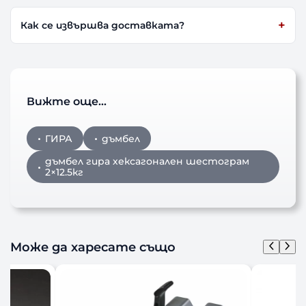
Как се извършва доставката?
Вижте още…
ГИРА
дъмбел
дъмбел гира хексагонален шестограм
2×12.5кг
Може да харесате също