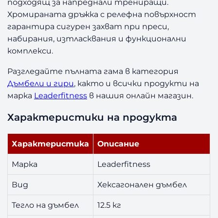
подходящ за напреднали трениращи.
2
Хромираната дръжка с релефна повърхност
×
гарантира сигурен захват при преси,
1
набирания, изтласквания и функционални
2
комплекси.
.
5
Разгледайте пълната гама в категория
к
Дъмбели и гири
, както и всички продукти на
г
марка
Leaderfitness
в нашия онлайн магазин.
Характеристики на продукта
Характеристика
Описание
Марка
Leaderfitness
Вид
Хексагонален дъмбел
Тегло на дъмбел
12.5 кг