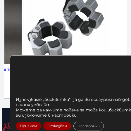
es
Алуминиеви Заключващи Скоби за
Алуминиеви 
Лост Ф50
Олимпий
25,00
€
/ 48,90 лв.
30,
Добавяне в количката
Добав
Използваме „бисквитки“, за да ви осигурим най-до
нашия уебсайт.
Можете да научите повече за това кои „бисквитки
ги изключите в
настройки
.
Приемам
Отказвам
Настройки