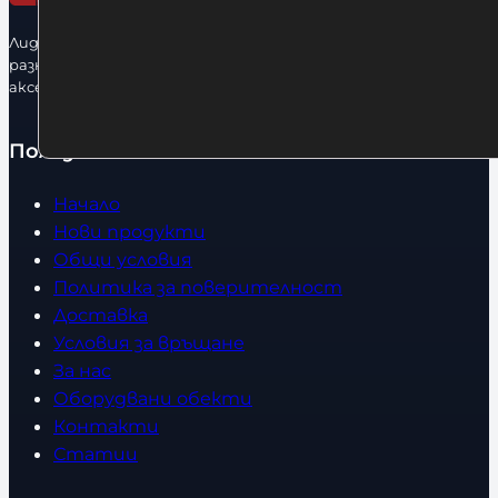
Лидерфитнес е водещ вносител и представител на голямо
разнообразие от бойна екипировка, фитнес уреди и
аксесоари.
Полезно
Начало
Нови продукти
Общи условия
Политика за поверителност
Доставка
Условия за връщане
За нас
Оборудвани обекти
Контакти
Статии