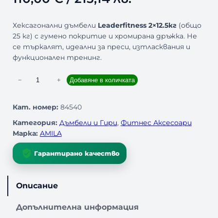
Хексагонални дъмбели
Leaderfitness 2×12.5кг
(общо
25 кг) с гумено покритие и хромирана дръжка. Не
се търкалят, идеални за преси, изтласквания и
функционален тренинг.
к
−
+
Добавяне в количката
о
л
Кат. номер:
84540
и
Категория:
Дъмбели и Гири
, 
Фитнес Аксесоари
ч
Марка:
AMILA
е
с
Гарантирано качество
т
в
о
Описание
з
а
Допълнителна информация
Д