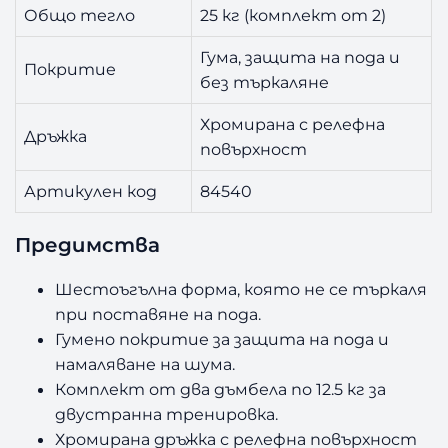
Общо тегло
25 кг (комплект от 2)
Гума, защита на пода и
Покритие
без търкаляне
Хромирана с релефна
Дръжка
повърхност
Артикулен код
84540
Предимства
Шестоъгълна форма, която не се търкаля
при поставяне на пода.
Гумено покритие за защита на пода и
намаляване на шума.
Комплект от два дъмбела по 12.5 кг за
двустранна тренировка.
Хромирана дръжка с релефна повърхност