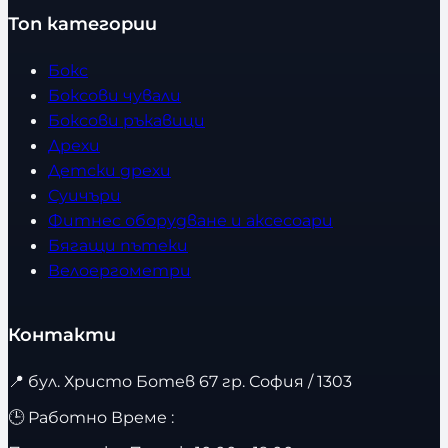
Топ категории
Бокс
Боксови чували
Боксови ръкавици
Дрехи
Детски дрехи
Суичъри
Фитнес оборудване и аксесоари
Бягащи пътеки
Велоергометри
Контакти
📍
бул. Христо Ботев 67 гр. София / 1303
🕒 Работно Време :