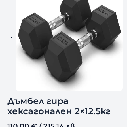
Дъмбел гира
хексагонален 2×12.5кг
110,00
€
/ 215,14 лв.