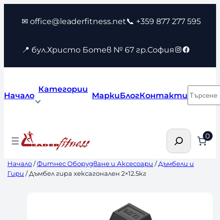
Към
✉ office@leaderfitness.net
📞 +359 877 277 595
съдържанието
Instagram
Faceboo
📍 бул.Христо Ботев № 67 гр.София
Категории
Търсен
Начало
Марки
Блог
Контакти
Търсене
0
Начало
/
Фитнес Оборудване и Аксесоари
/
Дъмбели и
Гири
/ Дъмбел гира хексагонален 2×12.5кг