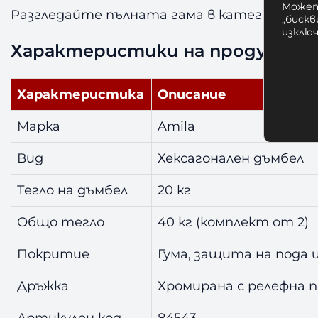
Может
Разгледайте пълната гама в категория
Дъ
„бискв
изклю
Характеристики на продукта
Характеристика
Описание
Марка
Amila
Вид
Хексагонален дъмбел
Тегло на дъмбел
20 кг
Общо тегло
40 кг (комплект от 2)
Покритие
Гума, защита на пода 
Дръжка
Хромирана с релефна 
Артикулен код
84543