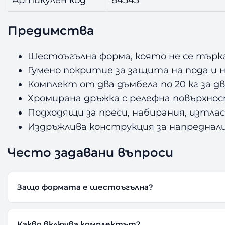
Предимства
Шестоъгълна форма, която не се търка
Гумено покритие за защита на пода и 
Комплект от два дъмбела по 20 кг за 
Хромирана дръжка с релефна повърхност
Подходящи за преси, набирания, изтла
Издръжлива конструкция за напреднал
Често задавани въпроси
Защо формата е шестоъгълна?
Какво включва комплектът?