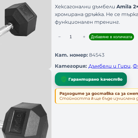
Хексагонални дъмбели
Amila 2
хромирана дръжка. Не се търка
функционален тренинг.
−
+
Добавяне в количката
к
о
л
Кат. номер:
84543
и
Категория:
Дъмбели и Гири
, 
Ф
ч
е
Гарантирано качество
с
т
Разходите за доставка са за сме
Стойността й̆ ще бъде изчислена 
в
о
з
а
Д
ъ