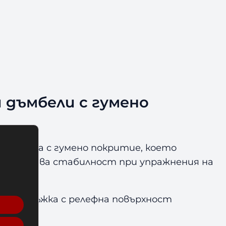
и дъмбели с гумено
 дъмбела с гумено покритие, което
осигурява стабилност при упражнения на
ната дръжка с релефна повърхност
и.