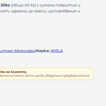
×20кг
(общо 40 кг) с гумено покритие и
лят, идеални за преси, изтласквания и
итнес Аксесоари
Марка:
AMILA
тка на клиента.
допълнително, като ще ви уведомим предварително.