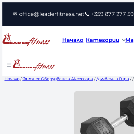
Към
✉ office@leaderfitness.net
📞 +359 877 277 59
съдържанието
Начало
Категории
Ма
Начало
/
Фитнес Оборудване и Аксесоари
/
Дъмбели и Гири
/ 