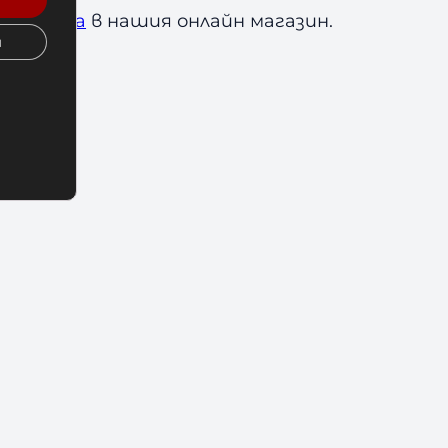
арка
Amila
в нашия онлайн магазин.
и