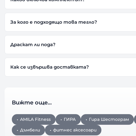
За кого е подходящо това тегло?
Драскат ли пода?
Как се извършва доставката?
Вижте още…
AMILA Fitness
ГИРА
Гира Шестограм
Дъмбели
фитнес аксесоари