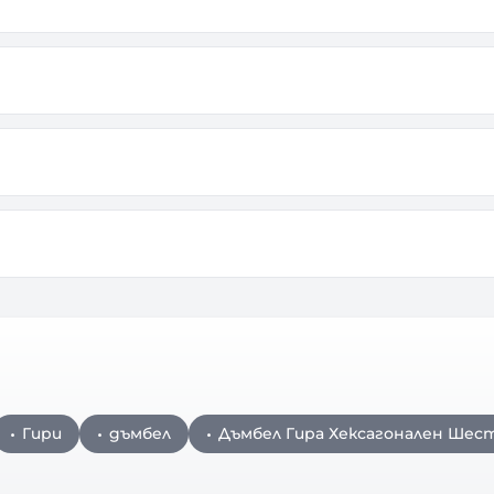
Гири
дъмбел
Дъмбел Гира Хексагонален Шес