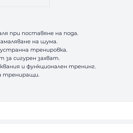
ля при поставяне на пода.
намаляване на шума.
двустранна тренировка.
 за сигурен захват.
сквания и функционален тренинг.
и трениращи.