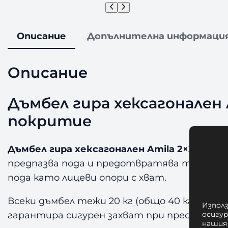
Описание
Допълнителна информаци
Описание
Дъмбел гира хексагонален 
покритие
Дъмбел гира хексагонален Amila 2×20кг
е к
предпазва пода и предотвратява търкаля
пода като лицеви опори с хват.
Всеки дъмбел тежи 20 кг (общо 40 кг) и е
Използ
гарантира сигурен захват при преси, наби
осигу
нашия