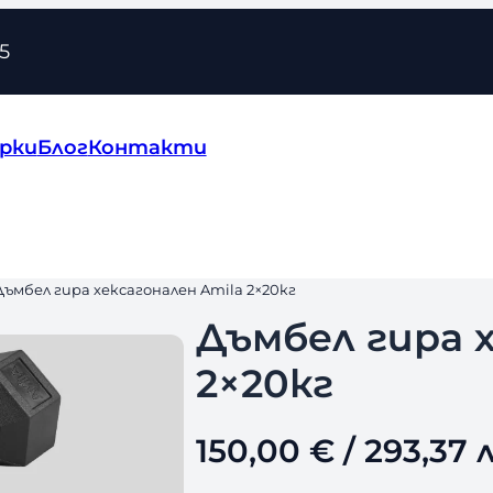
5
рки
Блог
Контакти
Дъмбел гира хексагонален Amila 2×20кг
Дъмбел гира 
2×20кг
150,00
€
/ 293,37 л