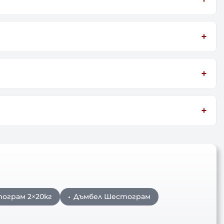
тограм 2×20кг
Дъмбел Шестограм