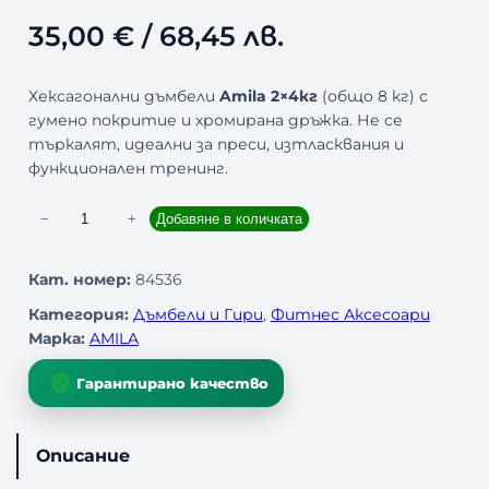
35,00
€
/ 68,45 лв.
Хексагонални дъмбели
Amila 2×4кг
(общо 8 кг) с
гумено покритие и хромирана дръжка. Не се
търкалят, идеални за преси, изтласквания и
функционален тренинг.
к
−
+
Добавяне в количката
о
л
Кат. номер:
84536
и
Категория:
Дъмбели и Гири
, 
Фитнес Аксесоари
ч
Марка:
AMILA
е
с
Гарантирано качество
т
в
о
Описание
з
а