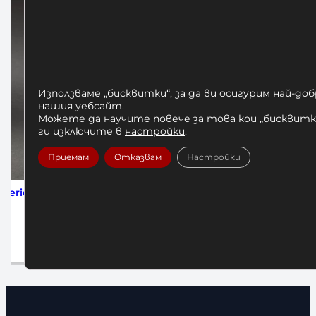
Използваме „бисквитки“, за да ви осигурим най-до
нашия уебсайт.
Можете да научите повече за това кои „бисквитки
ги изключите в
настройки
.
Приемам
Отказвам
Настройки
 Series
Алуминиеви Заключващи Скоби за
Алумини
Лост Ф50
Оли
25,00
€
/ 48,90 лв.
а
Добавяне в количката