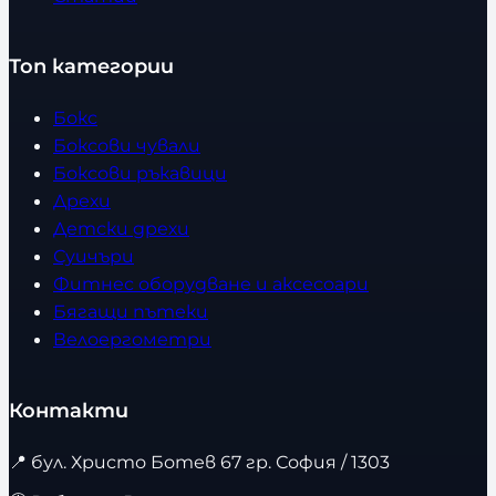
Топ категории
Бокс
Боксови чували
Боксови ръкавици
Дрехи
Детски дрехи
Суичъри
Фитнес оборудване и аксесоари
Бягащи пътеки
Велоергометри
Контакти
📍
бул. Христо Ботев 67 гр. София / 1303