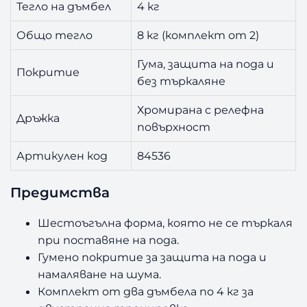
Тегло на дъмбел
4 кг
Общо тегло
8 кг (комплект от 2)
Гума, защита на пода и
Покритие
без търкаляне
Хромирана с релефна
Дръжка
повърхност
Артикулен код
84536
Предимства
Шестоъгълна форма, която не се търкаля
при поставяне на пода.
Гумено покритие за защита на пода и
намаляване на шума.
Комплект от два дъмбела по 4 кг за