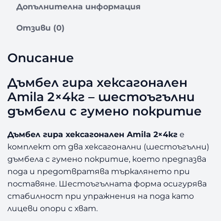
Допълнителна информация
Д
ъ
Отзиви (0)
м
б
е
Описание
л
г
Дъмбел гира хексагонален
и
Amila 2×4кг – шестоъгълни
р
а
дъмбели с гумено покритие
х
е
Дъмбел гира хексагонален Amila 2×4кг
е
к
комплект от два хексагонални (шестоъгълни)
с
дъмбела с гумено покритие, което предпазва
а
пода и предотвратява търкалянето при
г
о
поставяне. Шестоъгълната форма осигурява
н
стабилност при упражнения на пода като
а
лицеви опори с хват.
л