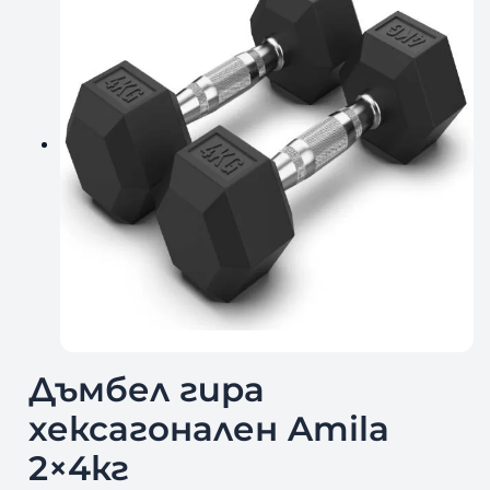
Дъмбел гира
хексагонален Amila
2×4кг