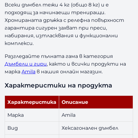
е
Всеки дъмбел тежи 4 кг (общо 8 кг) и е
н
подходящ за начинаещи трениращи.
A
Хромираната дръжка с релефна повърхност
m
гарантира сигурен захват при преси,
i
набирания, изтласквания и функционални
l
комплекси.
a
2
Разгледайте пълната гама в категория
×
Дъмбели и гири
, както и всички продукти на
4
к
марка
Amila
в нашия онлайн магазин.
г
Характеристики на продукта
Характеристика
Описание
Марка
Amila
Вид
Хексагонален дъмбел