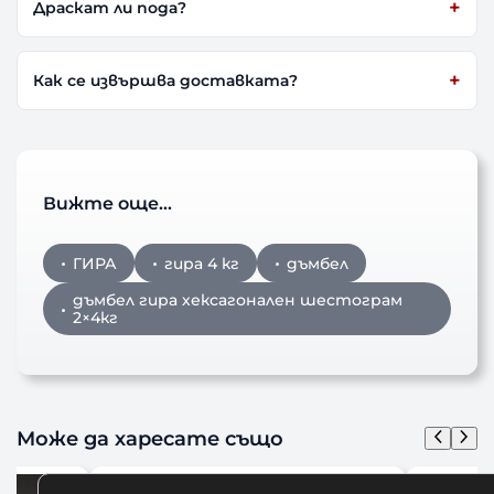
Драскат ли пода?
Как се извършва доставката?
Вижте още…
ГИРА
гира 4 кг
дъмбел
дъмбел гира хексагонален шестограм
2×4кг
Може да харесате също