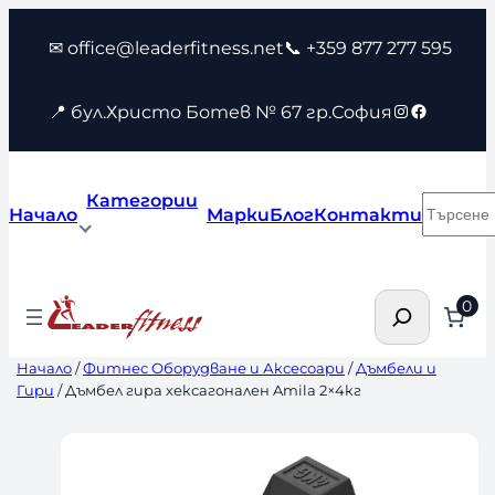
Към
✉ office@leaderfitness.net
📞 +359 877 277 595
съдържанието
Instagram
Faceboo
📍 бул.Христо Ботев № 67 гр.София
Категории
Търсен
Начало
Марки
Блог
Контакти
Търсене
0
Начало
/
Фитнес Оборудване и Аксесоари
/
Дъмбели и
Гири
/ Дъмбел гира хексагонален Amila 2×4кг