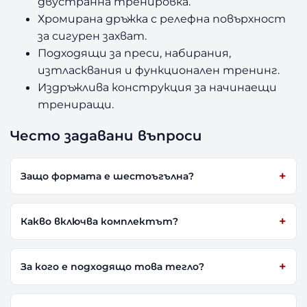
двустранна тренировка.
Хромирана дръжка с релефна повърхност
за сигурен захват.
Подходящи за преси, набирания,
изтласквания и функционален тренинг.
Издръжлива конструкция за начинаещи
трениращи.
Често задавани въпроси
Защо формата е шестоъгълна?
Какво включва комплектът?
За кого е подходящо това тегло?