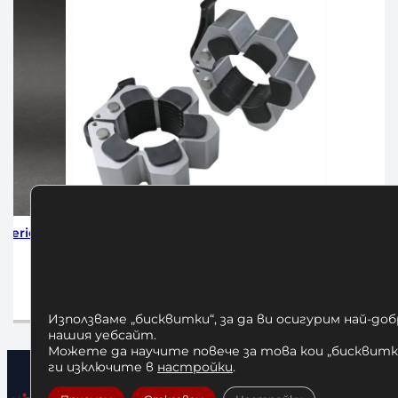
щи Скоби за
Алуминиеви Заключващи Скоби за
Буха
Олимпийски Лост 50 мм
 лв.
30,68
€
/ 60,00 лв.
чката
Добавяне в количката
Използваме „бисквитки“, за да ви осигурим най-до
нашия уебсайт.
Можете да научите повече за това кои „бисквитки
ги изключите в
настройки
.