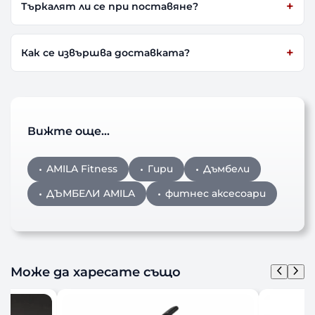
Търкалят ли се при поставяне?
Как се извършва доставката?
Вижте още…
AMILA Fitness
Гири
Дъмбели
ДЪМБЕЛИ AMILA
фитнес аксесоари
Може да харесате също