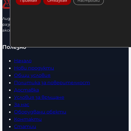
Приемам
Отказвам
Настройки
Лидерфитнес е водещ вносител и представител на голямо
разнообразие от бойна екипировка, фитнес уреди и
аксесоари.
Полезно
Начало
Нови продукти
Общи условия
Политика за поверителност
Доставка
Условия за връщане
За нас
Оборудвани обекти
Контакти
Статии