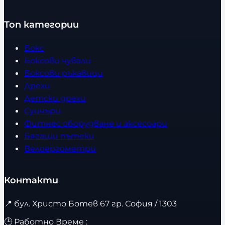
Топ категории
Бокс
Боксови чували
Боксови ръкавици
Дрехи
Детски дрехи
Суичъри
Фитнес оборудване и аксесоари
Бягащи пътеки
Велоергометри
Контакти
📍
бул. Христо Ботев 67 гр. София / 1303
🕒 Работно Време :