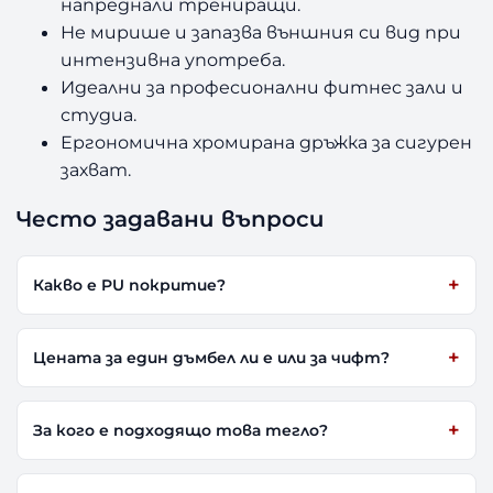
напреднали трениращи.
Не мирише и запазва външния си вид при
интензивна употреба.
Идеални за професионални фитнес зали и
студиа.
Ергономична хромирана дръжка за сигурен
захват.
Често задавани въпроси
Какво е PU покритие?
Цената за един дъмбел ли е или за чифт?
За кого е подходящо това тегло?