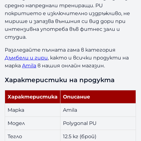
n
средно напреднали трениращи. PU
a
покритието е изключително издръжливо, не
l
мирише и запазва външния си вид дори при
P
интензивна употреба във фитнес зали и
U
студиа.
1
2
Разгледайте пълната гама в категория
.
Дъмбели и гири
, както и всички продукти на
5
марка
Amila
в нашия онлайн магазин.
к
г
Характеристики на продукта
Характеристика
Описание
Марка
Amila
Модел
Polygonal PU
Тегло
12.5 кг (брой)