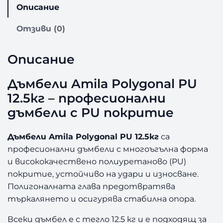
Описание
з
а
Отзиви (0)
Д
ъ
м
Описание
б
е
Дъмбели Amila Polygonal PU
л
12.5кг – професионални
и
A
дъмбели с PU покритие
m
i
Дъмбели Amila Polygonal PU 12.5кг
са
l
професионални дъмбели с многоъгълна форма
a
и висококачествено полиуретаново (PU)
P
покритие, устойчиво на удари и износване.
o
l
Полигоналната глава предотвратява
y
търкалянето и осигурява стабилна опора.
g
o
Всеки дъмбел е с тегло 12.5 кг и е подходящ за