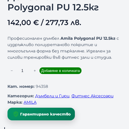
Polygonal PU 12.5кг
142,00
€
/ 277,73 лв.
Професионален дъмбел
Amila Polygonal PU 12.5кг
с
издръжливо полиуретаново покритие и
многоъгълна форма без търкаляне. Идеален за
силови тренировки във фитнес зали и студиа.
к
−
+
Добавяне в количката
о
л
Кат. номер:
94358
и
Категория:
Дъмбели и Гири
, 
Фитнес Аксесоари
ч
Марка:
AMILA
е
с
Гарантирано качество
т
в
о