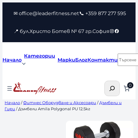
Към
✉ office@leaderfitness.net
📞 +359 877 277 595
съдържанието
Instagram
Faceboo
📍 бул.Христо Ботев № 67 гр.София
Категории
Търсен
Начало
Марки
Блог
Контакти
Търсене
0
Начало
/
Фитнес Оборудване и Аксесоари
/
Дъмбели и
Гири
/ Дъмбели Amila Polygonal PU 12.5кг