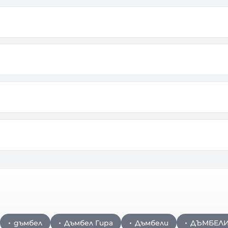
дъмбел
Дъмбел Гира
Дъмбели
ДЪМБЕЛИ