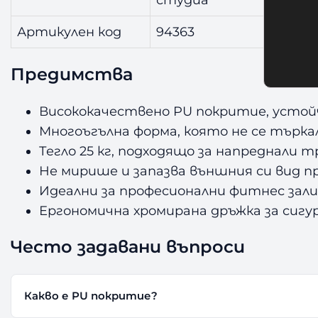
Артикулен код
94363
Предимства
Висококачествено PU покритие, устойч
Многоъгълна форма, която не се търка
Тегло 25 кг, подходящо за напреднали 
Не мирише и запазва външния си вид п
Идеални за професионални фитнес зали
Ергономична хромирана дръжка за сигур
Често задавани въпроси
Какво е PU покритие?