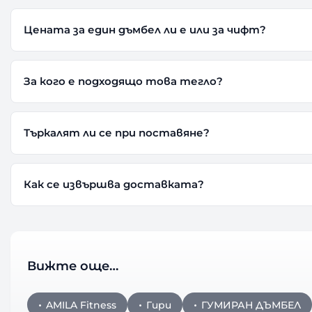
Цената за един дъмбел ли е или за чифт?
За кого е подходящо това тегло?
Търкалят ли се при поставяне?
Как се извършва доставката?
Вижте още…
AMILA Fitness
Гири
ГУМИРАН ДЪМБЕЛ