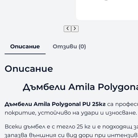
Описание
Отзиви (0)
Описание
Дъмбели Amila Polygon
Дъмбели Amila Polygonal PU 25кг
са профес
покритие, устойчиво на удари и износван
Всеки дъмбел е с тегло 25 кг и е подходя
запазва външния си вид дори при интензив