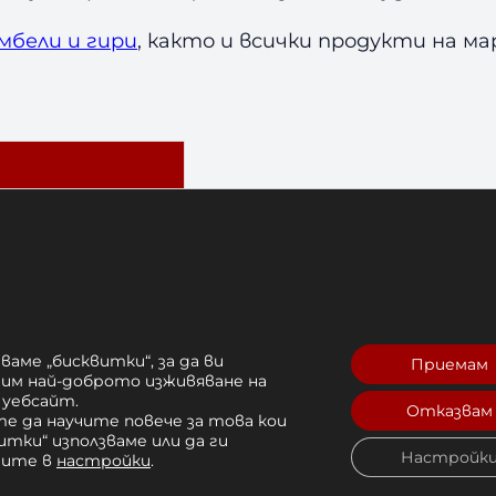
мбели и гири
, както и всички продукти на м
ваме „бисквитки“, за да ви
йчиво на удари
Приемам
рим най-доброто изживяване на
 уебсайт.
Отказвам
аляне
е да научите повече за това кои
итки“ използваме или да ги
Настройк
чите в
настройки
.
тнес зали,