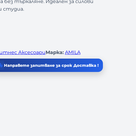
 без търкаляне. Идеален за силови
и студиа.
итнес Аксесоари
Марка:
AMILA
Направете запитване за срок Доставка !