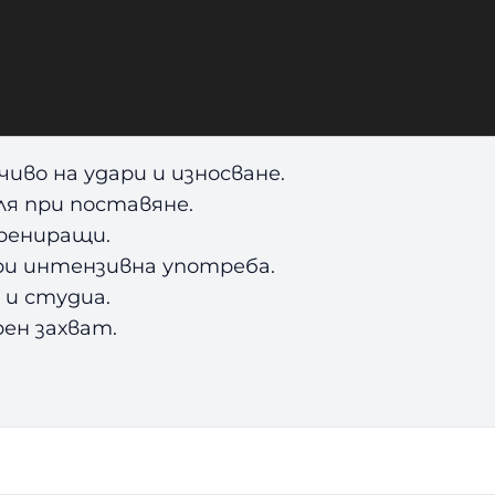
иво на удари и износване.
ля при поставяне.
трениращи.
ри интензивна употреба.
 и студиа.
ен захват.