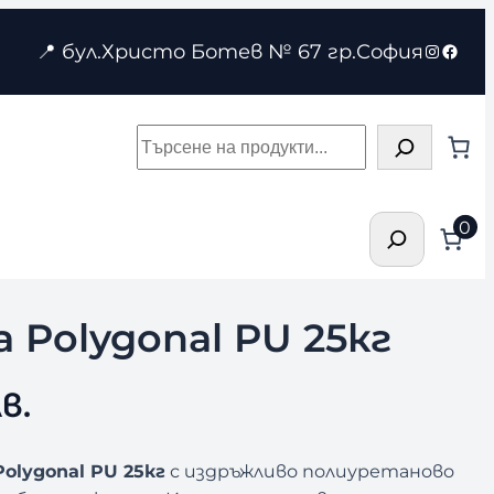
Instagr
Face
📍 бул.Христо Ботев № 67 гр.София
Търсене
Търсене
0
 Polygonal PU 25кг
в.
Polygonal PU 25кг
с издръжливо полиуретаново