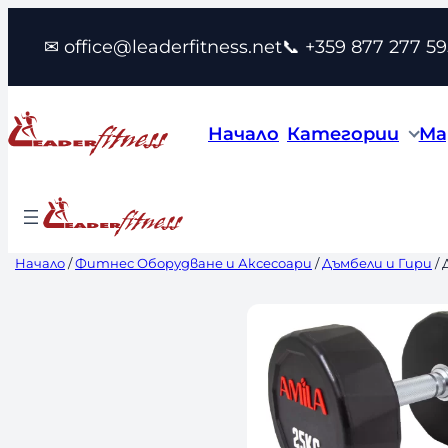
Към
✉ office@leaderfitness.net
📞 +359 877 277 59
съдържанието
Начало
Категории
Ма
Начало
/
Фитнес Оборудване и Аксесоари
/
Дъмбели и Гири
/ 