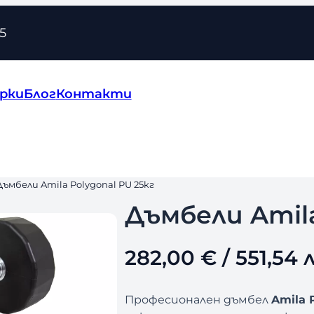
5
рки
Блог
Контакти
Дъмбели Amila Polygonal PU 25кг
Дъмбели Amila
282,00
€
/ 551,54 л
Професионален дъмбел
Amila 