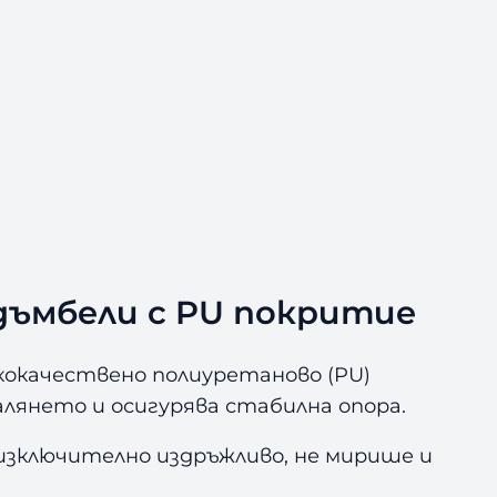
 дъмбели с PU покритие
кокачествено полиуретаново (PU)
лянето и осигурява стабилна опора.
 изключително издръжливо, не мирише и