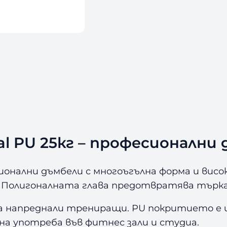
P
U
2
5
к
г
al PU 25кг – професионални
ионални дъмбели с многоъгълна форма и висо
е. Полигоналната глава предотвратява търка
щ за напреднали трениращи. PU покритието е
на употреба във фитнес зали и студиа.