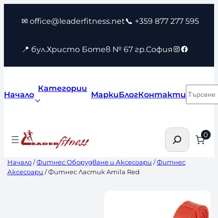
Към
✉ office@leaderfitness.net
📞 +359 877 277 595
съдържанието
Instagram
Faceboo
📍 бул.Христо Ботев № 67 гр.София
Категории
Търсен
Начало
Марки
Блог
Контакти
Търсене
0
Начало
/
Фитнес Оборудване и Аксесоари
/
Фитнес
Аксесоари
/ Фитнес Ластик Amila Red