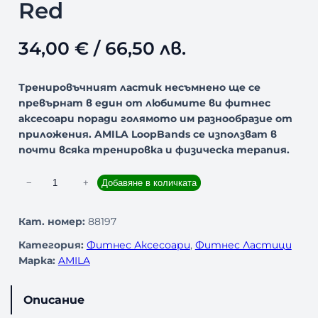
Red
34,00
€
/ 66,50 лв.
Тренировъчният ластик несъмнено ще се
превърнат в един от любимите ви фитнес
аксесоари поради голямото им разнообразие от
приложения. AMILA LoopBands се използват в
почти всяка тренировка и физическа терапия.
к
−
+
Добавяне в количката
о
л
Кат. номер:
88197
и
Категория:
Фитнес Аксесоари
, 
Фитнес Ластици
ч
Марка:
AMILA
е
с
т
Описание
в