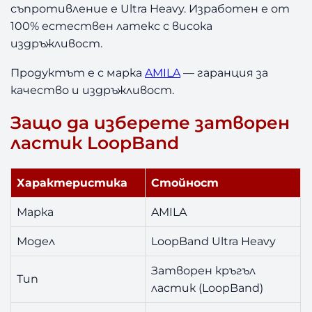
R
съпротивление е Ultra Heavy. Изработен е от
e
100% естествен латекс с висока
d
издръжливост.
Продуктът е с марка
AMILA
— гаранция за
качество и издръжливост.
Защо да изберете затворен
ластик LoopBand
Характеристика
Стойност
Марка
AMILA
Модел
LoopBand Ultra Heavy
Затворен кръгъл
Тип
ластик (LoopBand)