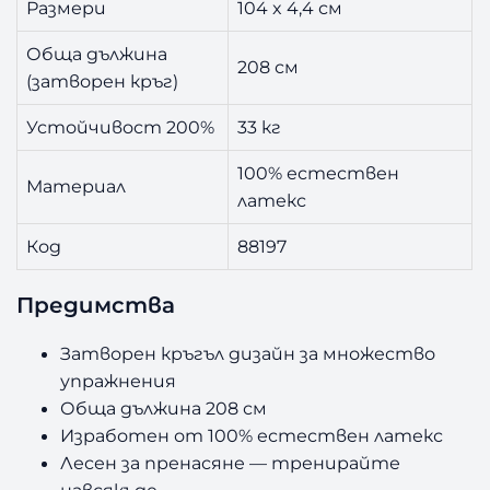
Размери
104 x 4,4 см
Обща дължина
208 см
(затворен кръг)
Устойчивост 200%
33 кг
100% естествен
Материал
латекс
Код
88197
Предимства
Затворен кръгъл дизайн за множество
упражнения
Обща дължина 208 см
Изработен от 100% естествен латекс
Лесен за пренасяне — тренирайте