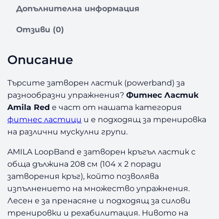
о
Допълнителна информация
з
а
Отзиви (0)
Ф
и
Описание
т
н
е
Търсите затворен ластик (powerband) за
с
разнообразни упражнения?
Фитнес Ластик
Л
Amila Red
е част от нашата категория
а
фитнес ластици
и е подходящ за тренировка
с
на различни мускулни групи.
т
и
AMILA LoopBand е затворен кръгъл ластик с
к
обща дължина 208 см (104 x 2 поради
A
затворения кръг), който позволява
m
i
изпълнението на множество упражнения.
l
Лесен е за пренасяне и подходящ за силови
a
тренировки и рехабилитация. Нивото на