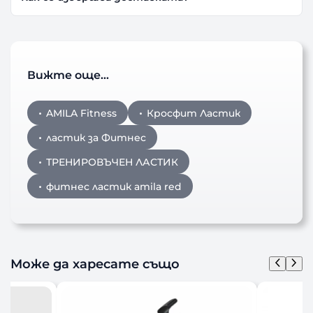
Вижте още…
AMILA Fitness
Кросфит Ластик
ластик за Фитнес
ТРЕНИРОВЪЧЕН ЛАСТИК
фитнес ластик amila red
Може да харесате също