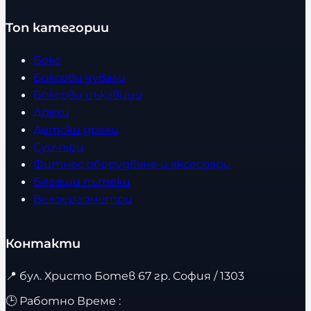
Топ категории
Бокс
Боксови чували
Боксови ръкавици
Дрехи
Детски дрехи
Суичъри
Фитнес оборудване и аксесоари
Бягащи пътеки
Велоергометри
Контакти
📍
бул. Христо Ботев 67 гр. София / 1303
🕒 Работно Време :