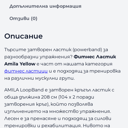
о
Допълнителна информация
з
а
Отзиви (0)
Ф
и
Описание
т
н
е
Търсите затворен ластик (powerband) за
с
разнообразни упражнения?
Фитнес Ластик
Л
Amila Yellow
е част от нашата категория
а
фитнес ластици
и е подходящ за тренировка
с
на различни мускулни групи.
т
и
AMILA LoopBand е затворен кръгъл ластик с
к
обща дължина 208 см (104 x 2 поради
A
затворения кръг), който позволява
m
i
изпълнението на множество упражнения.
l
Лесен е за пренасяне и подходящ за силови
a
тренировки и рехабилитация. Нивото на