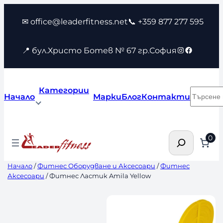
Към
✉ office@leaderfitness.net
📞 +359 877 277 595
съдържанието
Instagram
Faceboo
📍 бул.Христо Ботев № 67 гр.София
Категории
Търсен
Начало
Марки
Блог
Контакти
Търсене
0
Начало
/
Фитнес Оборудване и Аксесоари
/
Фитнес
Аксесоари
/ Фитнес Ластик Amila Yellow