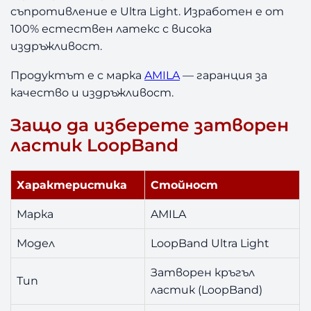
Y
съпротивление е Ultra Light. Изработен е от
e
100% естествен латекс с висока
l
издръжливост.
l
o
Продуктът е с марка
AMILA
— гаранция за
w
качество и издръжливост.
Защо да изберете затворен
ластик LoopBand
Характеристика
Стойност
Марка
AMILA
Модел
LoopBand Ultra Light
Затворен кръгъл
Тип
ластик (LoopBand)