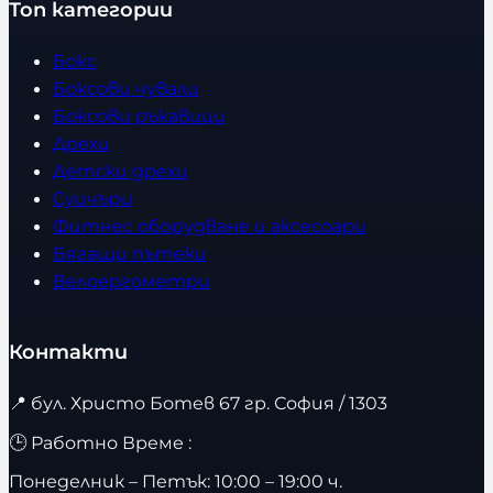
Топ категории
Бокс
Боксови чували
Боксови ръкавици
Дрехи
Детски дрехи
Суичъри
Фитнес оборудване и аксесоари
Бягащи пътеки
Велоергометри
Контакти
📍
бул. Христо Ботев 67 гр. София / 1303
🕒 Работно Време :
Понеделник – Петък: 10:00 – 19:00 ч.