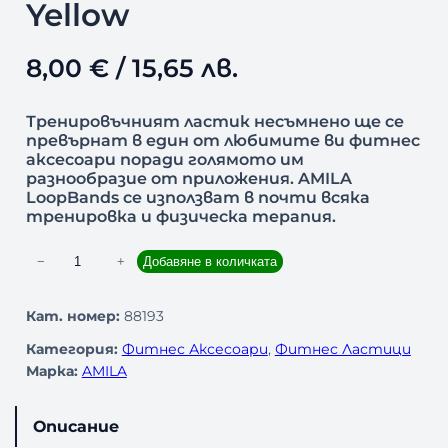
Yellow
8,00
€
/ 15,65 лв.
Тренировъчният ластик несъмнено ще се
превърнат в един от любимите ви фитнес
аксесоари поради голямото им
разнообразие от приложения. AMILA
LoopBands се използват в почти всяка
тренировка и физическа терапия.
к
−
+
Добавяне в количката
о
л
Кат. номер:
88193
и
Категория:
Фитнес Аксесоари
, 
Фитнес Ластици
ч
Марка:
AMILA
е
с
т
Описание
в