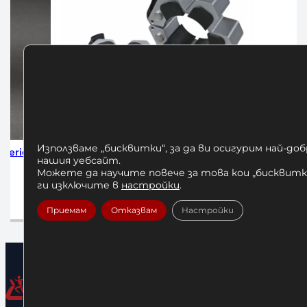
Използваме „бисквитки“, за да ви осигурим най-до
 Скоби за
Алуминиеви Заключващи Скоби за
Бухалк
нашия уебсайт.
Олимпийски Лост 50 мм
Можете да научите повече за това кои „бисквитки
ги изключите в
настройки
.
.
30,68
€
/ 60,00 лв.
та
Добавяне в количката
Приемам
Отказвам
Настройки