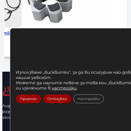
ila
Алуминиеви Заключващи Скоби за
Алуминиев
Лост Ф50
Олимп
25,00
€
/ 48,90 лв.
3
Добавяне в количката
Доб
Използваме „бисквитки“, за да ви осигурим най-до
нашия уебсайт.
Можете да научите повече за това кои „бисквитки
ги изключите в
настройки
.
Приемам
Отказвам
Настройки
Лидерфитнес е водещ вносител и представител на голямо
разнообразие от бойна екипировка, фитнес уреди и
аксесоари.