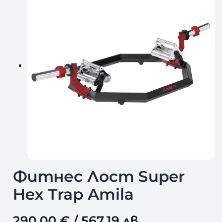
Фитнес Лост Super
Hex Trap Amila
290,00
€
/ 567,19 лв.