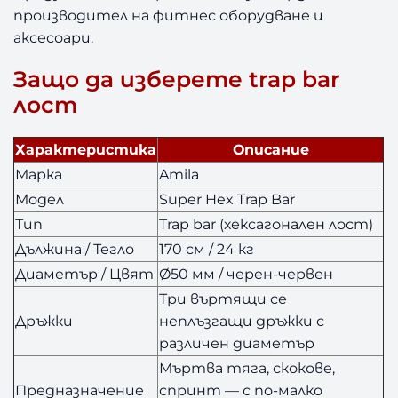
производител на фитнес оборудване и
a
p
аксесоари.
A
Защо да изберете trap bar
m
i
лост
l
a
Характеристика
Описание
Марка
Amila
Модел
Super Hex Trap Bar
Тип
Trap bar (хексагонален лост)
Дължина / Тегло
170 см / 24 кг
Диаметър / Цвят
Ø50 мм / черен-червен
Три въртящи се
Дръжки
неплъзгащи дръжки с
различен диаметър
Мъртва тяга, скокове,
Предназначение
спринт — с по-малко