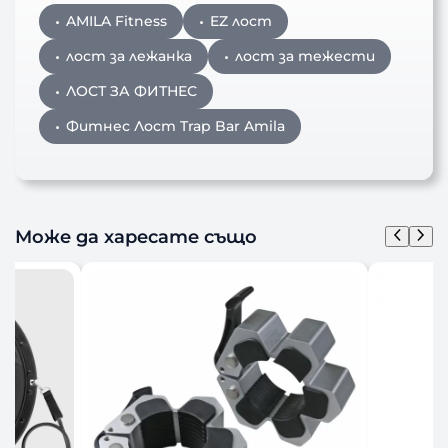
AMILA Fitness
EZ лост
лост за лежанка
лост за тежести
ЛОСТ ЗА ФИТНЕС
Фитнес Лост Trap Bar Amila
Може да харесате също