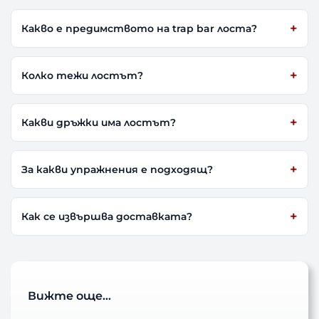
Какво е предимството на trap bar лоста?
Колко тежи лостът?
Какви дръжки има лостът?
За какви упражнения е подходящ?
Как се извършва доставката?
Вижте още…