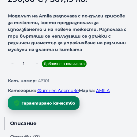
Моделът на Amila разполага с по-дълги грифове
за тежести, което предразполага за
използването и на повече тежести. Разполага с
три въртящи се неплъзгащи се дръжки с
различен диаметър за упражняване на различни
мускули на дланта и китката
к
−
+
Добавяне в количката
о
л
Кат. номер:
46101
и
Категория:
Фитнес Лостове
Марка:
AMILA
ч
е
Гарантирано качество
с
т
в
Описание
о
з
Отзиви (0)