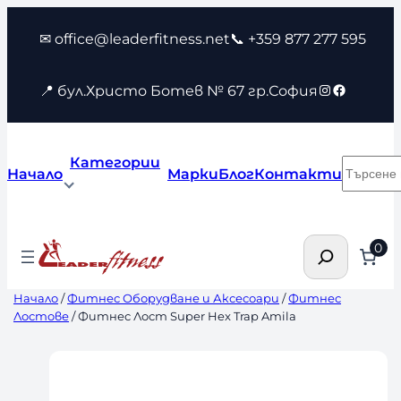
Към
✉ office@leaderfitness.net
📞 +359 877 277 595
съдържанието
Instagram
Faceboo
📍 бул.Христо Ботев № 67 гр.София
Категории
Търсен
Начало
Марки
Блог
Контакти
Търсене
0
Начало
/
Фитнес Оборудване и Аксесоари
/
Фитнес
Лостове
/ Фитнес Лост Super Hex Trap Amila