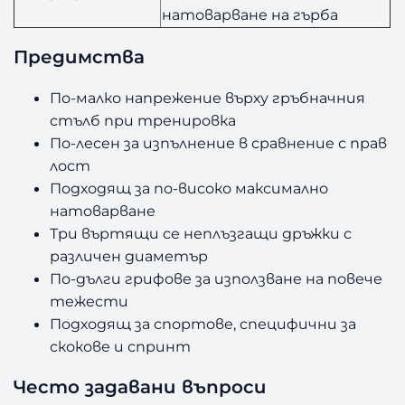
натоварване на гърба
Предимства
По-малко напрежение върху гръбначния
стълб при тренировка
По-лесен за изпълнение в сравнение с прав
лост
Подходящ за по-високо максимално
натоварване
Три въртящи се неплъзгащи дръжки с
различен диаметър
По-дълги грифове за използване на повече
тежести
Подходящ за спортове, специфични за
скокове и спринт
Често задавани въпроси