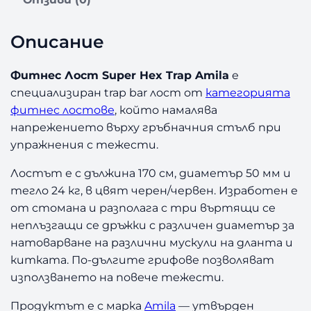
а
Ф
и
Описание
т
н
Фитнес Лост Super Hex Trap Amila
е
е
специализиран trap bar лост от
категорията
с
фитнес лостове
, който намалява
Л
о
напрежението върху гръбначния стълб при
с
упражнения с тежести.
т
S
Лостът е с дължина 170 см, диаметър 50 мм и
u
тегло 24 кг, в цвят черен/червен. Изработен е
p
от стомана и разполага с три въртящи се
e
неплъзгащи се дръжки с различен диаметър за
r
натоварване на различни мускули на дланта и
H
китката. По-дългите грифове позволяват
e
използването на повече тежести.
x
T
Продуктът е с марка
Amila
— утвърден
r