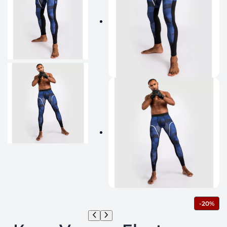
П
-20%
Р
О