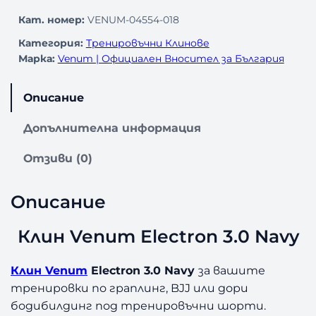
Кат. номер:
VENUM-04554-018
i
н
Категория:
Тренировъчни Клинове
c
а
Марка:
Venum | Официален Вносител за България
e
е
Описание
w
:
Допълнителна информация
a
4
Отзиви (0)
s
4
:
,
Описание
5
9
Клин Venum Electron 3.0 Navy
6
9
,
Клин Venum
Electron 3.0 Navy
за вашите
тренировки по граплинг, BJJ или дори
2
€
бодибилдинг под тренировъчни шорти.