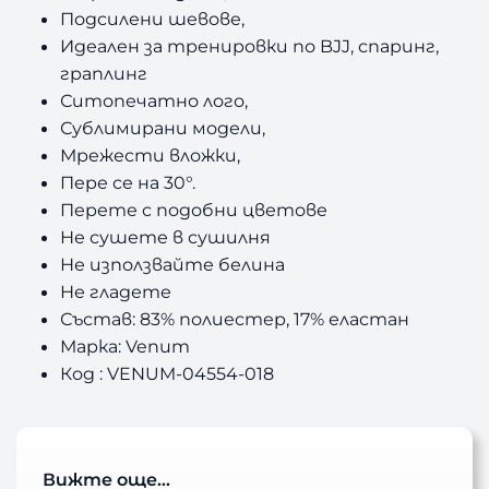
Подсилени шевове,
в
Идеален за тренировки по BJJ, спаринг,
граплинг
.
Ситопечатно лого,
.
Сублимирани модели,
Мрежести вложки,
Пере се на 30°.
Перете с подобни цветове
Не сушете в сушилня
Не използвайте белина
Не гладете
Състав: 83% полиестер, 17% еластан
Марка: Venum
Код : VENUM-04554-018
Вижте още…