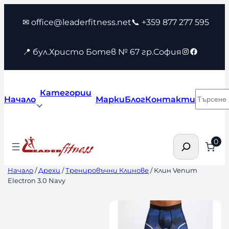
Към
✉ office@leaderfitness.net
📞 +359 877 277 595
съдържанието
Instagram
Faceboo
📍 бул.Христо Ботев № 67 гр.София
Категории
Търсен
Начало
Марки
Блог
Контакти
Търсене
0
Начало
/
Дрехи
/
Тренировъчни Клинове
/ Клин Venum
Electron 3.0 Navy