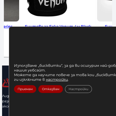
Бинтове за Бокс Venum 4м Black
Бинтове за Бокс 
Black/Gol
12,00
€
12,00
€
/ 23,47 лв.
/ 23,47 лв.
Добавяне в количката
Добавяне в коли
Използваме „бисквитки“, за да ви осигурим най-до
нашия уебсайт.
Можете да научите повече за това кои „бисквитки
ги изключите в
настройки
.
Приемам
Отказвам
Настройки
Лидерфитнес е водещ вносител и представител на голямо
разнообразие от бойна екипировка, фитнес уреди и
аксесоари.