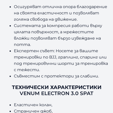
4
/
Осигуряват отлична опора благодарение
8
на своята еластичност и позволяват
голяма свобода на движение.
€
7
Системата за компресия работи върху
цялата повърхност, а мрежестите
/
,
вложки позволяват бързо извеждане на
1
9
потта.
Експертен съвет: Носете за вашите
1
9
тренировки по BJJ, граплинг, спаринг или
0
под тренировъчни шорти за тренировка
с тежести.
,
л
Съвместим с протектори за слабини.
0
в
ТЕХНИЧЕСКИ ХАРАКТЕРИСТИКИ
0
.
VENUM ELECTRON 3.0 SPAT
.
Еластичен колан,
Страничен джоб,
л