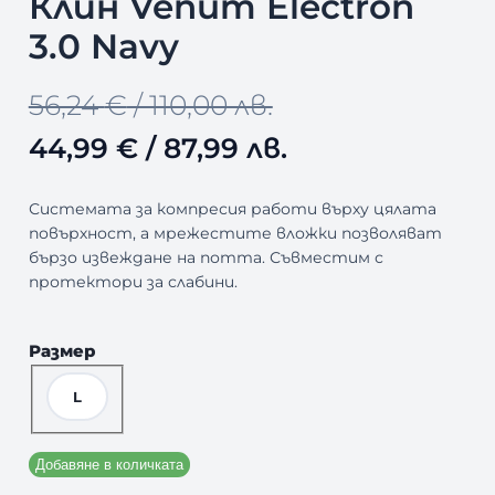
Клин Venum Electron
Д
У
3.0 Navy
К
Т
С
O
Т
56,24
€
/ 110,00 лв.
Н
А
r
е
44,99
€
/ 87,99 лв.
М
А
i
к
Л
Системата за компресия работи върху цялата
Е
g
у
повърхност, а мрежестите вложки позволяват
Н
бързо извеждане на потта. Съвместим с
И
i
щ
протектори за слабини.
Е
n
а
Размер
a
т
L
l
а
p
ц
Добавяне в количката
r
е