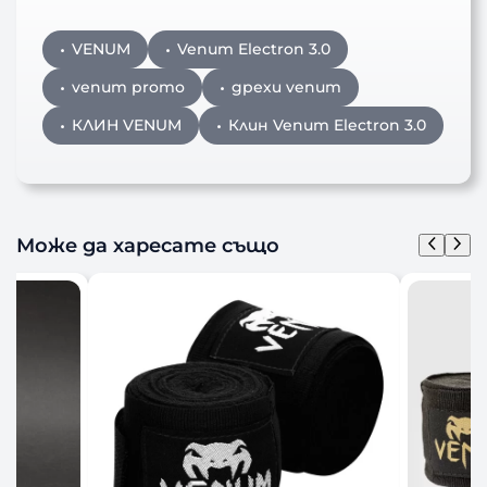
VENUM
Venum Electron 3.0
venum promo
дрехи venum
КЛИН VENUM
Клин Venum Electron 3.0
Може да харесате също