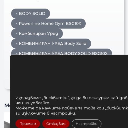
BODY SOLID
Powerline Home Gym BSG10X
Комбиниран Уред
КОМБИНИРАН УРЕД Body Solid
КОМБИНИРАН УРЕД BODY SOLID BSG10X
комбиниран фитнес уред
фитнес уред
Използваме „бисквитки“, за да ви осигурим най-до
нашия уебсайт.
Може да харесате също
Можете да научите повече за това кои „бисквитки
ги изключите в
настройки
.
Приемам
Отказвам
Настройки