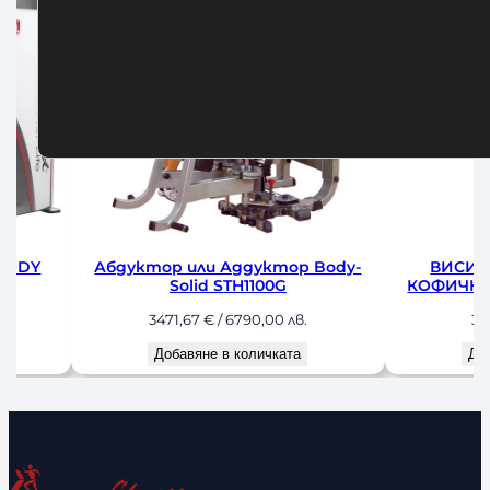
BODY
Абдуктор или Аддуктор Body-
ВИСИЛ
Solid STH1100G
КОФИЧКИ
3471,67
€
/ 6790,00 лв.
38
Добавяне в количката
До