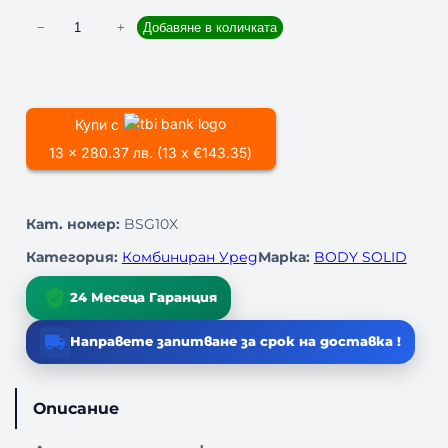
к
−
+
Добавяне в количката
о
л
и
ч
Купи с
е
13 x 280.37 лв. (13 x €143.35)
с
т
в
Кат. номер:
BSG10X
о
з
Категория:
Комбиниран Уред
Марка:
BODY SOLID
а
К
24 Месеца Гаранция
о
м
Направете запитване за срок на доставка !
б
и
н
Описание
и
р