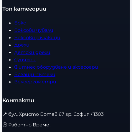
Топ категории
Бокс
Боксови чували
Боксови ръкавици
Дрехи
Детски дрехи
Суичъри
Фитнес оборудване и аксесоари
Бягащи пътеки
Велоергометри
Контакти
📍
бул. Христо Ботев 67 гр. София / 1303
🕒 Работно Време :