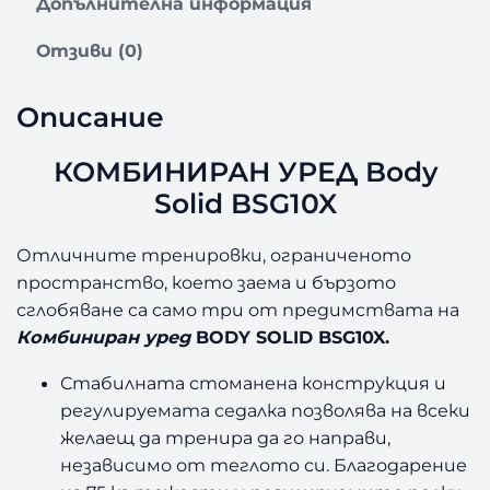
Допълнителна информация
а
н
Отзиви (0)
У
р
Описание
е
д
КОМБИНИРАН УРЕД Body
B
o
Solid BSG10X
d
y
Отличните тренировки, ограниченото
S
пространство, което заема и бързото
o
сглобяване са само три от предимствата на
l
i
Комбиниран уред
BODY SOLID BSG10X.
d
Стабилната стоманена конструкция и
B
S
регулируемата седалка позволява на всеки
G
желаещ да тренира да го направи,
1
независимо от теглото си. Благодарение
0