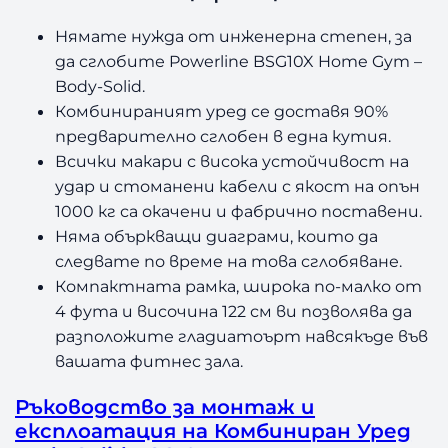
Нямате нужда от инженерна степен, за
да сглобите Powerline BSG10X Home Gym –
Body-Solid.
Комбинираният уред се доставя 90%
предварително сглобен в една кутия.
Всички макари с висока устойчивост на
удар и стоманени кабели с якост на опън
1000 кг са окачени и фабрично поставени.
Няма объркващи диаграми, които да
следвате по време на това сглобяване.
Компактната рамка, широка по-малко от
4 фута и височина 122 см ви позволява да
разположите гладиатоърт навсякъде във
вашата фитнес зала.
Ръководство за монтаж и
експлоатация на Комбиниран Уред