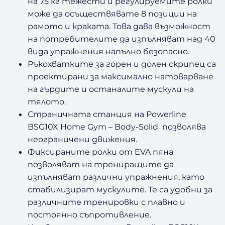
на 75 кг тежести и регулируемите ролки
X
може да осъществявате 8 позиции на
рамото и краката. Това дава възможност
на потребителите да изпълняват над 40
вида упражнения напълно безопасно.
Ръкохватките за горен и долен скрипец са
проектирани за максимално натоварване
на гърдите и останалите мускули на
тялото.
Страничната станция на Powerline
BSG10X Home Gym – Body-Solid позволява
неограничени движения.
Фиксираните ролки от EVA пяна
позволяват на трениращите да
изпълняват различни упражнения, като
стабилизират мускулите. Те са удобни за
различните тренировки с плавно и
постоянно съпротивление.