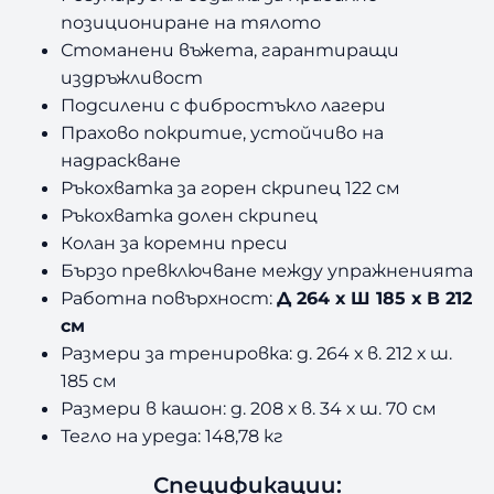
позициониране на тялото
Стоманени въжета, гарантиращи
издръжливост
Подсилени с фибростъкло лагери
Прахово покритие, устойчиво на
надраскване
Ръкохватка за горен скрипец 122 см
Ръкохватка долен скрипец
Колан за коремни преси
Бързо превключване между упражненията
Работна повърхност:
Д 264 х Ш 185 х В 212
см
Размери за тренировка: д. 264 х в. 212 х ш.
185 см
Размери в кашон: д. 208 х в. 34 х ш. 70 см
Тегло на уреда: 148,78 кг
Спецификации: