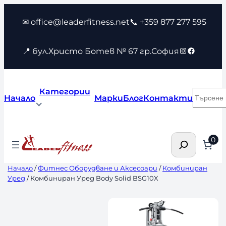
Към
✉ office@leaderfitness.net
📞 +359 877 277 595
съдържанието
Instagram
Faceboo
📍 бул.Христо Ботев № 67 гр.София
Категории
Търсен
Начало
Марки
Блог
Контакти
Търсене
0
Начало
/
Фитнес Оборудване и Аксесоари
/
Комбиниран
Уред
/ Комбиниран Уред Body Solid BSG10X