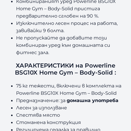
Комбинираният уред Powerline BSG10X
Home Gym – Body-Solid пристига
предварително сглобен на 90 %.
Изключително лесен процес на работа,
завивайки 9 болта.
Не пропускайте да добавите този
комбиниран уред към домашната си
фитнес зала.
ХАРАКТЕРИСТИКИ на Powerline
BSG10X Home Gym – Body-Solid :
75 кг тежести, включени в комплекта на
Powerline BSG10X Home Gym – Body-Solid
Предназначение: за
домашна употреба
Лесен за използване
Спестява място
Стоманена конструкция
Регулируема седалка за правилно