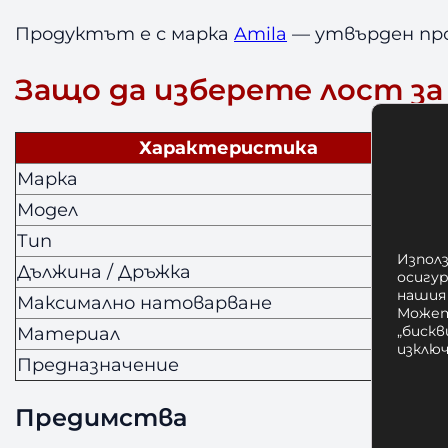
Продуктът е с марка
Amila
— утвърден про
Защо да изберете лост з
Характеристика
Марка
Модел
Тип
Използ
Дължина / Дръжка
осигу
нашия
Максимално натоварване
Может
„бискв
Материал
изклю
Предназначение
Предимства