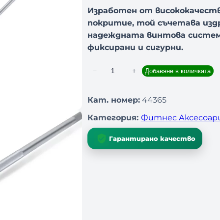
Изработен от висококачеств
покритие, той съчетава изд
надеждната винтова систе
фиксирани и сигурни.
−
+
Добавяне в количката
к
о
л
Кат. номер:
44365
и
Категория:
Фитнес Аксесоар
ч
е
Гарантирано качество
с
т
в
о
з
а
Л