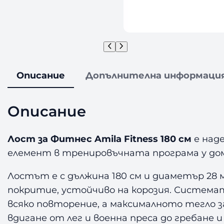
Описание
Допълнителна информаци
Описание
Лост за Фитнес Amila Fitness 180 см
е над
елемент в тренировъчната програма у дома
Лостът е с дължина 180 см и диаметър 28 
покритие, устойчиво на корозия. Система
всяко повторение, а максималното тегло за
вдигане от лег и военна преса до гребане и