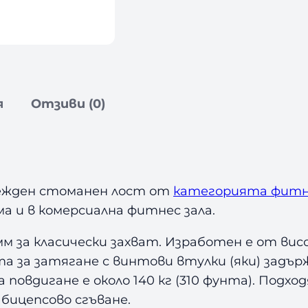
i
t
n
e
s
s
я
Отзиви (0)
1
8
0
с
м
ежден стоманен лост от
категорията фитн
 и в комерсиална фитнес зала.
мм за класически захват. Изработен е от ви
та за затягане с винтови втулки (яки) зад
 повдигане е около 140 кг (310 фунта). Под
 бицепсово сгъване.