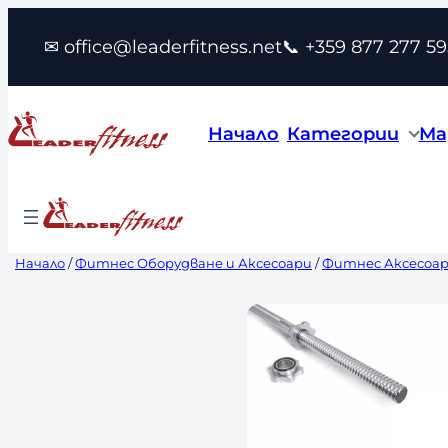
Към
✉ office@leaderfitness.net
📞 +359 877 277 59
съдържанието
Начало
Категории
Ма
Начало
/
Фитнес Оборудване и Аксесоари
/
Фитнес Аксесоа