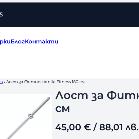
5
рки
Блог
Контакти
ри
/ Лост за Фитнес Amila Fitness 180 см
Лост за Фитне
см
45,00
€
/ 88,01 лв.