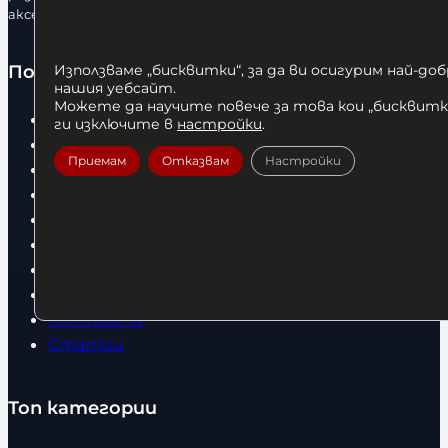
аксесоари.
Полезно
Използваме „бисквитки“, за да ви осигурим най-до
нашия уебсайт.
Можете да научите повече за това кои „бисквитки
Начало
ги изключите в
настройки
.
Нови продукти
Приемам
Отказвам
Настройки
Общи условия
Политика за поверителност
Доставка
Условия за връщане
За нас
Оборудвани обекти
Контакти
Статии
Топ категории