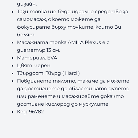
дизайн.
x
Тази топка ще бъде идеално средство за
u
самомасаж, с което можете да
s
H
фокусирате върху точките, които Ви
a
болят.
r
Масажната топка AMILA Plexus е с
d
диаметър 13 см.
Материал: EVA
Цвят: черен
Твърдост: Твърд ( Hard )
Повдигнете тялото, така че да можете
да достигнете до области като дупето
или раменете и масажирайте докачто
достигне кислород до мускулите.
Код: 96782