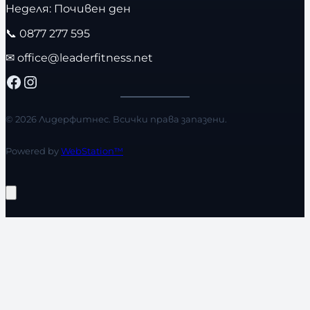
Неделя: Почивен ден
📞
0877 277 595
✉
office@leaderfitness.net
Facebook
Instagram
© 2026 Лидерфитнес. Всички права запазени.
Powered by
WebStation™