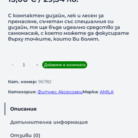
С компактен дизайн, лек и лесен за
пренасяне, съчетан със специалния си
дизайн, тя ще бъде идеално средство за
самомасаж, с което можете да фокусирате
върху точките, които Ви болят.
к
−
+
Добавяне в количката
о
л
Кат. номер:
96782
и
Категория:
Фитнес Аксесоари
Марка:
AMILA
ч
е
с
Описание
т
в
Допълнителна информация
о
з
Отзиви (0)