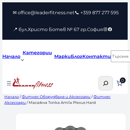
Към
✉ office@leaderfitness.net
📞 +359 877 277 595
съдържанието
Instagram
Faceboo
📍 бул.Христо Ботев № 67 гр.София
Категории
Търсен
Начало
Марки
Блог
Контакти
Търсене
0
Начало
/
Фитнес Оборудване и Аксесоари
/
Фитнес
Аксесоари
/ Масажна Топка Amila Plexus Hard