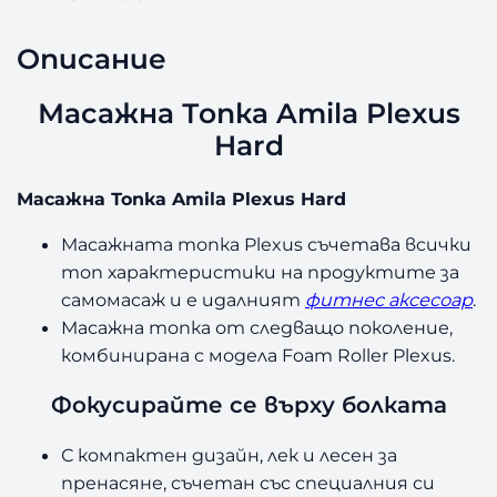
а
М
Описание
а
с
а
Масажна Топка Amila Plexus
ж
Hard
н
а
Масажна Топка Amila Plexus Hard
Т
о
Масажната топка Plexus съчетава всички
п
топ характеристики на продуктите за
к
самомасаж и е идалният
фитнес аксесоар
.
а
A
Масажна топка от следващо поколение,
m
комбинирана с модела Foam Roller Plexus.
i
l
Фокусирайте се върху болката
a
P
С компактен дизайн, лек и лесен за
l
пренасяне, съчетан със специалния си
e