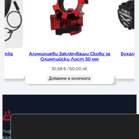
 Amila
Алуминиеви Заключващи Скоби за
Бухалка
Олимпийски Лост 50 мм
30,68
€
/ 60,00 лв.
а
Добавяне в количката
Лидерфитнес е водещ вносител и представител на голямо
разнообразие от бойна екипировка, фитнес уреди и