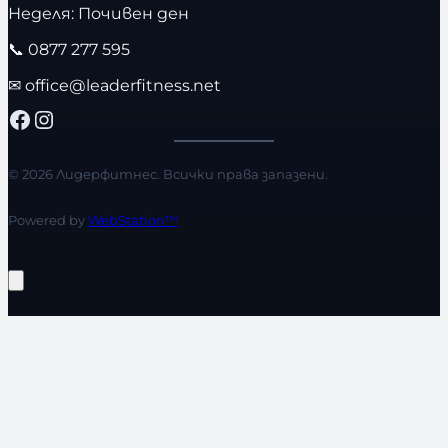
Неделя: Почивен ден
📞
0877 277 595
✉
office@leaderfitness.net
Facebook
Instagram
© 2026 Лидерфитнес. Всички права запазени.
Powered by
WebStation™