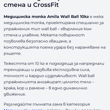
с
стена и CrossFit
к
а
Медицинска топка Amila Wall Ball 10кг
е мека
т
медицинска топка, проектирана специално за
о
упражнения тип wall ball – хвърляния към
п
стена и улавяне. Меката повърхност
к
а
позволява безопасно хващане, а
A
конструкцията поема удара без нараняване на
m
ръцете.
i
l
Тежестта от 10 кг е подходяща за напреднали
a
трениращи и развива експлозивна сила,
W
точност и кардио издръжливост. Wall ball
a
упражненията ангажират цялото тяло –
l
крака, кор и рамене – в едно динамично
l
движение.
B
a
Разгледайте пълната гама в категория
l