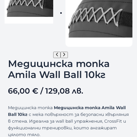
Медицинска топка
Amila Wall Ball 10кг
66,00
€
/ 129,08 лв.
Медицинска топка
Медицинска топка Amila Wall
Ball 10кг
с мека повърхност за безопасни хвърляния
в стена. Идеална за wall ball упражнения, CrossFit и
функционални тренировки, които ангажират
цялото тяло.