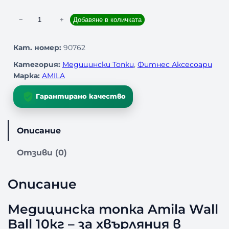
к
−
+
Добавяне в количката
о
л
Кат. номер:
90762
и
Категория:
Медицински Топки
, 
Фитнес Аксесоари
ч
Марка:
AMILA
е
с
Гарантирано качество
т
в
о
Описание
з
а
Отзиви (0)
М
е
д
Описание
и
ц
Медицинска топка Amila Wall
и
Ball 10кг – за хвърляния в
н