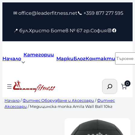
Към
✉ office@leaderfitness.net
📞 +359 877 277 595
съдържанието
Instagram
Faceboo
📍 бул.Христо Ботев № 67 гр.София
Категории
Търсен
Начало
Марки
Блог
Контакти
Търсене
0
Начало
/
Фитнес Оборудване и Аксесоари
/
Фитнес
Аксесоари
/ Медицинска топка Amila Wall Ball 10кг