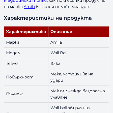
Медицински топки
, както и всички продукти
l
1
на марка
Amila
в нашия онлайн магазин.
0
Характеристики на продукта
к
г
Характеристика
Описание
Марка
Amila
Модел
Wall Ball
Тегло
10 кг
Мека, устойчива на
Повърхност
удари
Мек пълнеж за безопасно
Пълнеж
улавяне
Wall ball хвърляния,