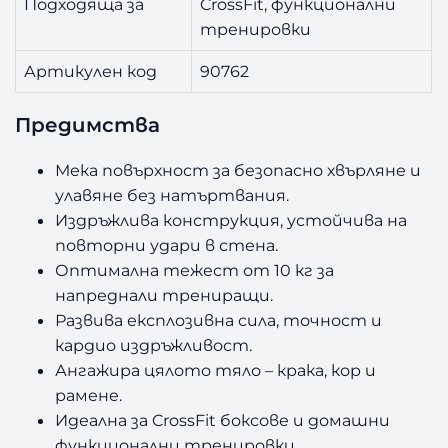
Подходяща за
CrossFit, функционални
тренировки
Артикулен код
90762
Предимства
Мека повърхност за безопасно хвърляне и
улавяне без натъртвания.
Издръжлива конструкция, устойчива на
повторни удари в стена.
Оптимална тежест от 10 кг за
напреднали трениращи.
Развива експлозивна сила, точност и
кардио издръжливост.
Ангажира цялото тяло – крака, кор и
рамене.
Идеална за CrossFit боксове и домашни
функционални тренировки.