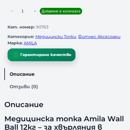
к
−
+
Добавяне в количката
о
л
Кат. номер:
90763
и
Категория:
Медицински Топки
, 
Фитнес Аксесоари
ч
Марка:
AMILA
е
с
Гарантирано качество
т
в
о
Описание
з
а
Отзиви (0)
М
е
д
Описание
и
ц
Медицинска топка Amila Wall
и
Ball 12кг – за хвърляния в
н