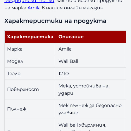
Медицински топки
, както и всички продукти
l
1
на марка
Amila
в нашия онлайн магазин.
2
Характеристики на продукта
к
г
Характеристика
Описание
Марка
Amila
Модел
Wall Ball
Тегло
12 кг
Мека, устойчива на
Повърхност
удари
Мек пълнеж за безопасно
Пълнеж
улавяне
Wall ball хвърляния,