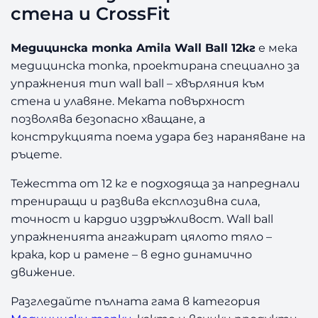
с
стена и CrossFit
к
а
Медицинска топка Amila Wall Ball 12кг
е мека
т
медицинска топка, проектирана специално за
о
упражнения тип wall ball – хвърляния към
п
стена и улавяне. Меката повърхност
к
а
позволява безопасно хващане, а
A
конструкцията поема удара без нараняване на
m
ръцете.
i
l
Тежестта от 12 кг е подходяща за напреднали
a
трениращи и развива експлозивна сила,
W
точност и кардио издръжливост. Wall ball
a
упражненията ангажират цялото тяло –
l
крака, кор и рамене – в едно динамично
l
движение.
B
a
Разгледайте пълната гама в категория
l