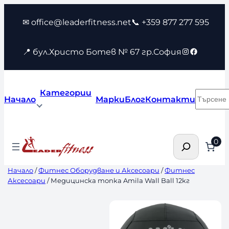
Към
✉ office@leaderfitness.net
📞 +359 877 277 595
съдържанието
Instagram
Faceboo
📍 бул.Христо Ботев № 67 гр.София
Категории
Търсен
Начало
Марки
Блог
Контакти
Търсене
0
Начало
/
Фитнес Оборудване и Аксесоари
/
Фитнес
Аксесоари
/ Медицинска топка Amila Wall Ball 12кг