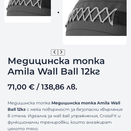
Медицинска топка
Amila Wall Ball 12кг
71,00
€
/ 138,86 лв.
Медицинска топка
Медицинска топка Amila Wall
Ball 12кг
с мека повърхност за безопасни хвърляния
в стена. Идеална за wall ball упражнения, CrossFit и
функционални тренировки, които ангажират
цялото тяло.