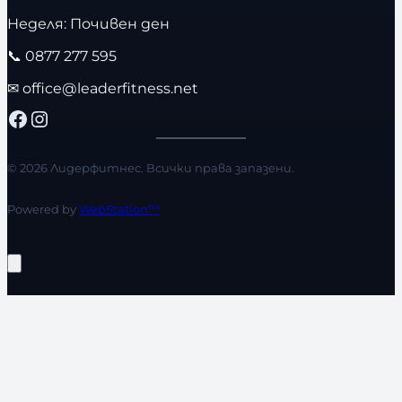
Неделя: Почивен ден
📞
0877 277 595
✉
office@leaderfitness.net
Facebook
Instagram
© 2026 Лидерфитнес. Всички права запазени.
Powered by
WebStation™