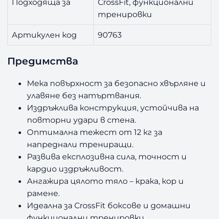
Подходяща за
CrossFit, функционални
тренировки
Артикулен код
90763
Предимства
Мека повърхност за безопасно хвърляне и
улавяне без натъртвания.
Издръжлива конструкция, устойчива на
повторни удари в стена.
Оптимална тежест от 12 кг за
напреднали трениращи.
Развива експлозивна сила, точност и
кардио издръжливост.
Ангажира цялото тяло – крака, кор и
рамене.
Идеална за CrossFit боксове и домашни
функционални тренировки.