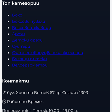
Топ категории
Бокс
Боксови чували
Боксови ръкавици
Дрехи
Детски дрехи
Суичъри
Фитнес оборудване и аксесоари
Бягащи пътеки
Велоергометри
Контакти
📍
бул. Христо Ботев 67 гр. София / 1303
🕒 Работно Време :
Понеделник – Петък: 10:00 – 19:00 ч.