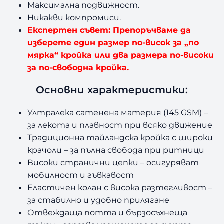
Максимална подвижност.
Никакви компромиси.
Експертен съвет: Препоръчваме да
изберете един размер по-висок за „по
мярка“ кройка или два размера по-високи
за по-свободна кройка.
Основни характеристики:
Ултралека сатенена материя (145 GSM) –
за лекота и плавност при всяко движение
Традиционна тайландска кройка с широки
крачоли – за пълна свобода при ритници
Високи странични цепки – осигуряват
мобилност и гъвкавост
Еластичен колан с висока разтегливост –
за стабилно и удобно прилягане
Отвеждаща потта и бързосъхнеща