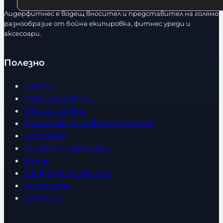
Лидерфитнес е водещ вносител и представител на голямо
разнообразие от бойна екипировка, фитнес уреди и
аксесоари.
Полезно
Начало
Нови продукти
Общи условия
Политика за поверителност
Доставка
Условия за връщане
За нас
Оборудвани обекти
Контакти
Статии