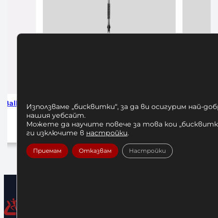
 Reflex
Hayabusa Quick Swap Precision
Бански Ш
Използваме „бисквитки“, за да ви осигурим най-до
Reflex Bag
Shorts – 
нашия уебсайт.
Можете да научите повече за това кои „бисквитки
350,00
€
/ 684,54 лв.
ги изключите в
настройки
.
5
Добавяне в количката
Приемам
Отказвам
Настройки