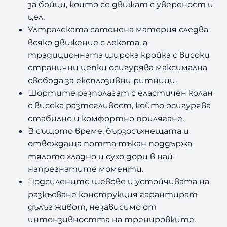
за бойци, които се движат с увереност и
цел.
Ултралеката сатенена материя следва
всяко движение с лекота, а
традиционната широка кройка с високи
странични цепки осигурява максимална
свобода за експлозивни ритници.
Шортите разполагат с еластичен колан
с висока разтегливост, който осигурява
стабилно и комфортно прилягане.
В същото време, бързосъхнещата и
отвеждаща потта тъкан поддържа
тялото хладно и сухо дори в най-
напрегнатите моменти.
Подсилените шевове и устойчивата на
разкъсване конструкция гарантират
дълъг живот, независимо от
интензивността на тренировките.