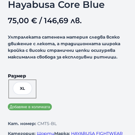
Hayabusa Core Blue
75,00
€
/ 146,69 лв.
Ултралеката сатенена материя следва всяко
движение с лекота, а традиционната широка
кройка с високи странични цепки осигурява
максимална свобода за експлозивни ритници.
Размер
XL
Добавяне в количката
Кат. номер:
CMTS-BL
Категория:
Шорти
Марка:
HAYABUSA FIGHTWEAR