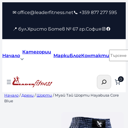
Към
✉ office@leaderfitness.net
📞 +359 877 277 595
съдържанието
Instagram
Faceboo
📍 бул.Христо Ботев № 67 гр.София
Категории
Търсен
Начало
Марки
Блог
Контакти
Търсене
0
Начало
/
Дрехи
/
Шорти
/ Муай Тай Шорти Hayabusa Core
Blue