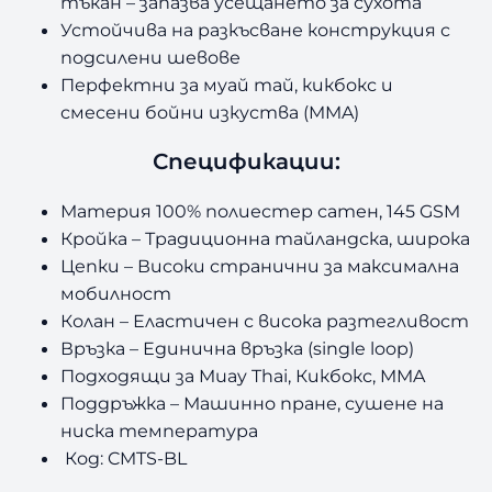
тъкан – запазва усещането за сухота
Устойчива на разкъсване конструкция с
подсилени шевове
Перфектни за муай тай, кикбокс и
смесени бойни изкуства (MMA)
Спецификации:
Материя 100% полиестер сатен, 145 GSM
Кройка – Традиционна тайландска, широка
Цепки – Високи странични за максимална
мобилност
Колан – Еластичен с висока разтегливост
Връзка – Единична връзка (single loop)
Подходящи за Muay Thai, Кикбокс, MMA
Поддръжка – Машинно пране, сушене на
ниска температура
Код: CMTS-BL