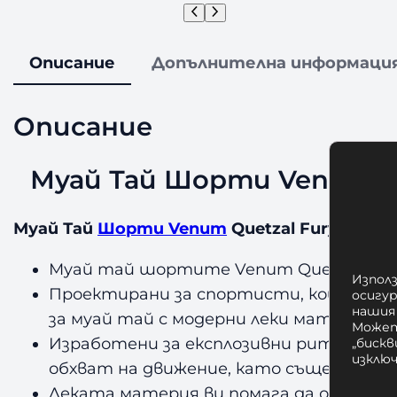
Описание
Допълнителна информаци
Описание
Муай Тай Шорти Venum Quet
Муай Тай
Шорти Venum
Quetzal Fury Muay T
Муай тай шортите Venum Quetzal Fury 
Използ
Проектирани за спортисти, които из
осигу
нашия
за муай тай с модерни леки материали.
Может
Изработени за експлозивни ритници, о
„бискв
изклю
обхват на движение, като същевремен
Леката материя ви помага да останете