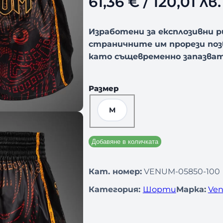
61,36
€
/ 120,01 лв.
Изработени за експлозивни р
страничните им прорези поз
като същевременно запазват
Размер
M
Добавяне в количката
Кат. номер:
VENUM-05850-100
Категория:
Шорти
Марка:
Ven