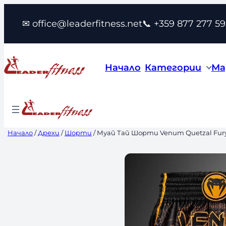
Към
✉ office@leaderfitness.net
📞 +359 877 277 59
съдържанието
Начало
Категории
Ма
Начало
/
Дрехи
/
Шорти
/ Муай Тай Шорти Venum Quetzal Fury M