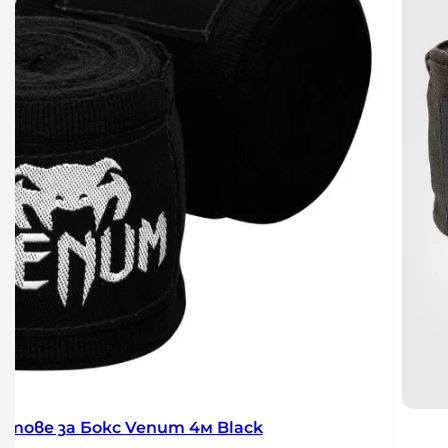
тове за Бокс Venum 4м Black/Gold