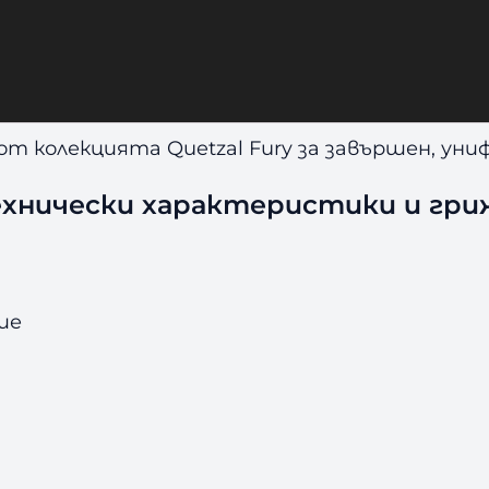
стабилно и удобно задържане, като държи 
жливост рунд след рунд, независимо дали тр
т колекцията Quetzal Fury за завършен, уни
ехнически характеристики и гри
ие