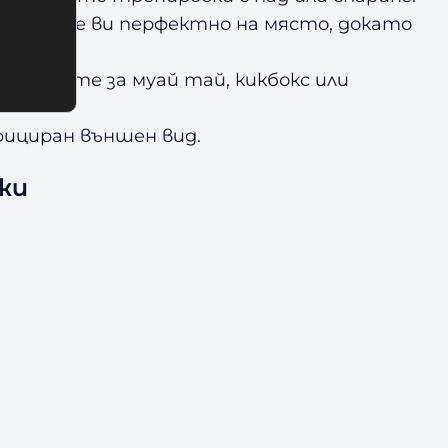
шортите ви перфектно на място, докато
енирате за муай тай, кикбокс или
фициран външен вид.
жи