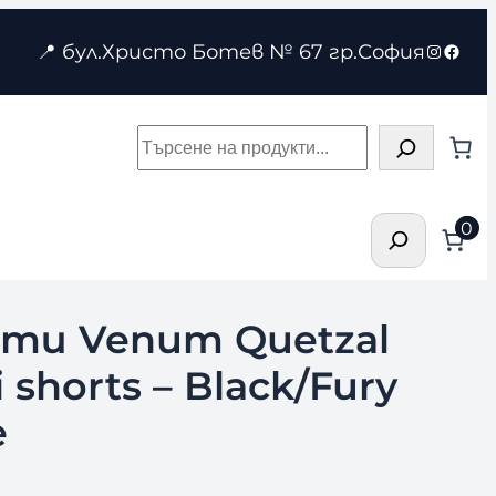
Instagr
Face
📍 бул.Христо Ботев № 67 гр.София
Търсене
Търсене
0
ти Venum Quetzal
 shorts – Black/Fury
e