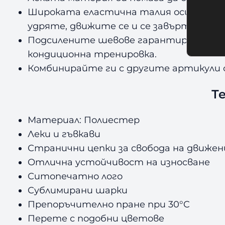
Широката еластична талия осигурява 
удряте, движите се и се завъртате.
Подсилените шевове гарантират издръ
кондиционна тренировка.
Комбинирайте ги с другите артикули о
Т
Материал: Полиестер
Леки и гъвкави
Странични цепки за свобода на движен
Отлична устойчивост на износване
Ситопечатно лого
Сублимирани шарки
Препоръчително пране при 30°C
Перете с подобни цветове