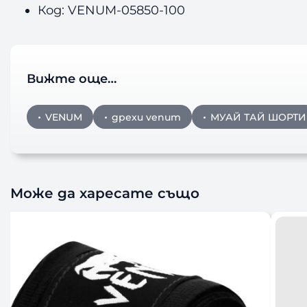
Код: VENUM-05850-100
Вижте още…
VENUM
дрехи venum
МУАЙ ТАЙ ШОРТИ
Може да харесате също