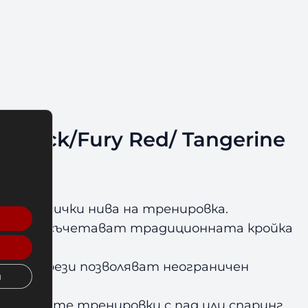
 Black/Fury Red/ Tangerine
ла за всички нива на тренировка.
 шорти съчетават традиционната кройка
 им прорези позволяват неограничен
и
ензивните тренировки с пад или спаринг.