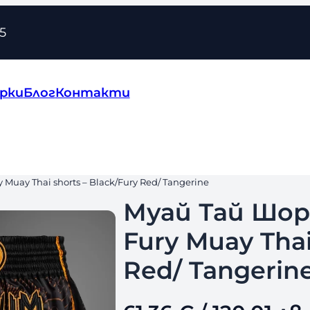
5
рки
Блог
Контакти
uay Thai shorts – Black/Fury Red/ Tangerine
Муай Тай Шор
Fury Muay Thai
Red/ Tangerin