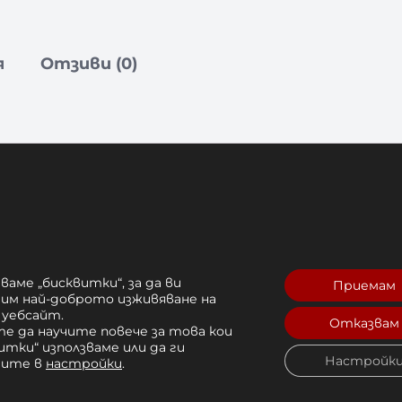
я
Отзиви (0)
zal Fury Muay Thai shorts –
hai shorts – Black/Fury Red/ Tangerine
осигуряват свобода на движение и ударна си
ваме „бисквитки“, за да ви
Приемам
искват производителност и комфорт, тези
рим най-доброто изживяване на
 уебсайт.
Отказвам
е да научите повече за това кои
стри колене и плавни преходи, страничните
итки“ използваме или да ги
Настройк
чите в
настройки
.
но запазват прилягането си.
 бързи и пъргави, дори по време на най-инт