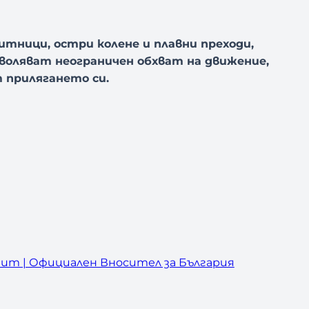
итници, остри колене и плавни преходи,
воляват неограничен обхват на движение,
 прилягането си.
um | Официален Вносител за България