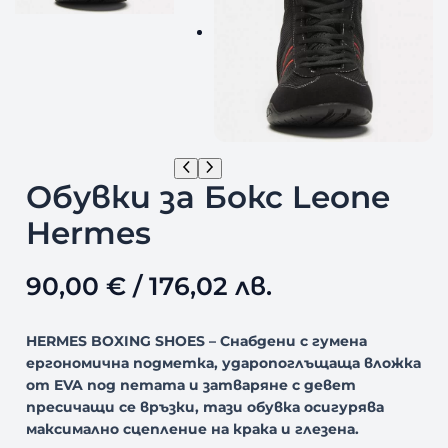
Обувки за Бокс Leone
Hermes
90,00
€
/ 176,02 лв.
HERMES BOXING SHOES – Снабдени с гумена
ергономична подметка, ударопоглъщаща вложка
от EVA под петата и затваряне с девет
пресичащи се връзки, тази обувка осигурява
максимално сцепление на крака и глезена.