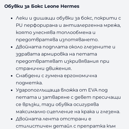
Обувки за Бокс Leone Hermes
Леки и дишащи обувки за бокс, покрити с
PU перфорирана и антиалергенна мрежа,
която улеснява топлообмена и
предотвратява изпотяването.
Двойната подплата около глезените и
здравата армировка на петата
предотвратяват изкривявания при
странични движения.
Снабдени с гумена ергономична
подметка.
Ударопоглъщаща вложка от EVA под
петата и затваряне с девет пресичащи
се връзки, тази обувка осигурява
максимално сцепление на крака и глезена.
Двойната лента отстрани е
стилистичен детайл с препратка към