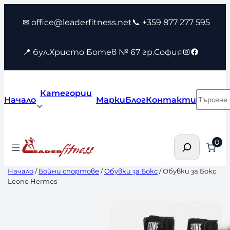
Към
✉ office@leaderfitness.net
📞 +359 877 277 595
съдържанието
Instagram
Faceboo
📍 бул.Христо Ботев № 67 гр.София
Категории
Търсен
Начало
Марки
Блог
Контакти
Търсене
0
Начало
/
Бойни спортове
/
Обувки за Бокс
/ Обувки за Бокс
Leone Hermes