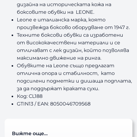
дизайна на историческата кожа на
боксовите обувки на LEONE.
Leone е италианска марка, която
произвежда боксово оборудване от 1947 г.
Техните боксови обувки са изработени
от висококачествени материали и се
отличават с лек дизайн, който позволява
максимално движение на ринга.
Обувките на Leone също предлагат
отлична опора и стабилност, като
подсилени подметки и дишаща подплата,
за да поддържат краката сухи.
Код: CL188
GTIN13 / EAN: 8050046709568
Вижте още…