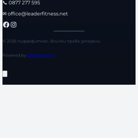
📞
0877 277 595
✉
office@leaderfitness.net
Facebook
Instagram
© 2026 Лидерфитнес. Всички права запазени.
Powered by
WebStation™