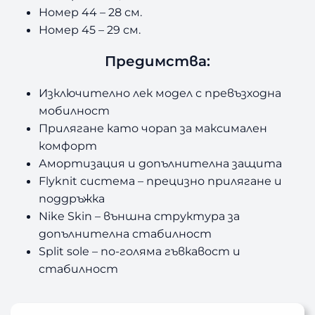
Номер 44 – 28 см.
Номер 45 – 29 см.
Предимства:
Изключително лек модел с превъзходна
мобилност
Прилягане като чорап за максимален
комфорт
Амортизация и допълнителна защита
Flyknit
система
–
прецизно прилягане и
поддръжка
Nike Skin
–
външна структура за
допълнителна стабилност
Split sole
–
по-голяма гъвкавост и
стабилност