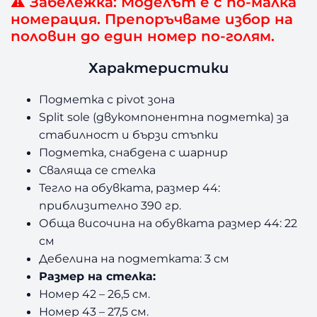
⚠️
Забележка: Моделът е с по-малка
номерация. Препоръчваме избор на
половин до един номер по-голям.
Характеристики
Подметка с
pivot
зона
Split sole (
двукомпонентна подметка) за
стабилност и бързи стъпки
Подметка, снабдена с шарнир
Сваляща се стелка
Тегло на обувката, размер 44:
приблизително 390 гр.
Обща височина на обувката размер 44: 22
см
Дебелина на подметката: 3 см
Размер на стелка:
Номер 42 – 26,5 см.
Номер 43 – 27,5 см.