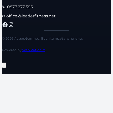
📞
0877 277 595
✉
office@leaderfitness.net
Facebook
Instagram
© 2026 Лидерфитнес. Всички права запазени.
Powered by
WebStation™