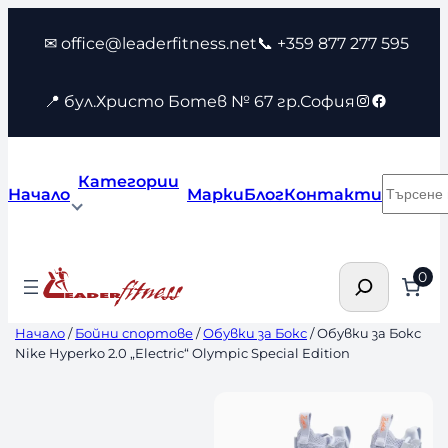
Към
✉ office@leaderfitness.net
📞 +359 877 277 595
съдържанието
Instagram
Faceboo
📍 бул.Христо Ботев № 67 гр.София
Категории
Търсен
Начало
Марки
Блог
Контакти
Търсене
0
Начало
/
Бойни спортове
/
Обувки за Бокс
/ Обувки за Бокс
Nike Hyperko 2.0 „Electric“ Olympic Special Edition