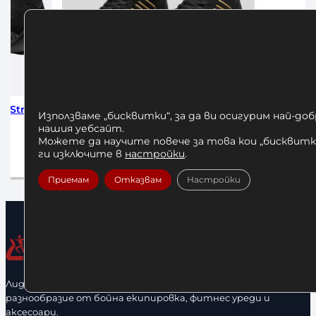
бувки за Бокс Leone Hermes DNA
Обувки за Бокс Leone
Използваме „бисквитки“, за да ви осигурим най-до
нашия уебсайт.
90,00
€
/ 176,02 лв.
100,00
€
/ 195,5
Можете да научите повече за това кои „бисквитки
Опции
Опции
ги изключите в
настройки
.
Приемам
Отказвам
Настройки
Лидерфитнес е водещ вносител и представител на голямо
разнообразие от бойна екипировка, фитнес уреди и
аксесоари.