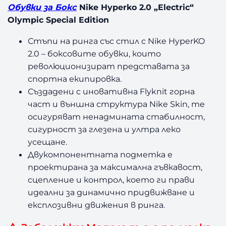
Обувки за Бокс
Nike Hyperko 2.0 „Electric“
Olympic Special Edition
Стъпи на ринга със стил с
Nike HyperKO
2.0
–
боксовите обувки, които
революционизират представата за
спортна екипировка.
Създадени с иновативна
Flyknit
горна
част и външна структура
Nike Skin,
те
осигуряват ненадмината стабилност,
сигурност за глезена и ултра леко
усещане.
Двукомпонентната подметка е
проектирана за максимална гъвкавост,
сцепление и контрол, което ги прави
идеални за динамично придвижване и
експлозивни движения в ринга.