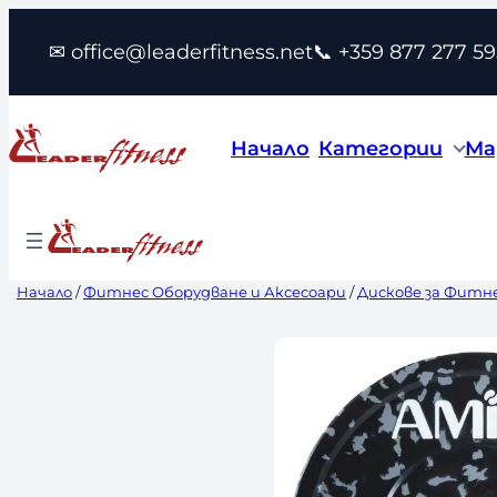
Към
✉ office@leaderfitness.net
📞 +359 877 277 59
съдържанието
Начало
Категории
Ма
Начало
/
Фитнес Оборудване и Аксесоари
/
Дискове за Фитн