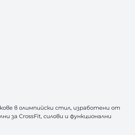
скове в олимпийски стил, изработени от
ни за CrossFit, силови и функционални