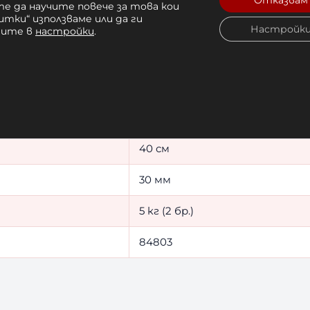
Отказвам
е да научите повече за това кои
итки“ използваме или да ги
Пръскане на черно със сиво
Настройк
чите в
настройки
.
50 мм
100% чист каучук
Неръждаема стомана
40 см
30 мм
5 кг (2 бр.)
84803