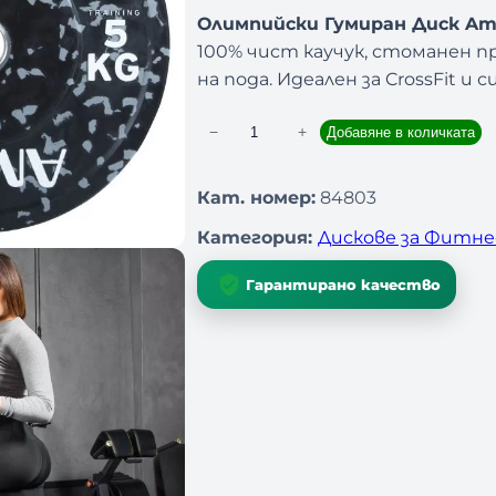
Олимпийски Гумиран Диск Ami
100% чист каучук, стоманен 
на пода. Идеален за CrossFit и
−
+
Добавяне в количката
к
о
л
Кат. номер:
84803
и
Категория:
Дискове за Фитне
ч
е
Гарантирано качество
с
т
в
о
з
а
О
л