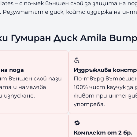
с
tes – с по-мек външен слой за защита на по
к
. Резултатът е диск, който издържа на инт
A
m
i
 Гумиран Диск Amila Bump
l
a
B
💪
u
m
на пода
Издръжлива констр
p
ят външен слой пази
По-твърд вътрешен
e
ата и намалява
100% чист каучук за 
r
 изпускане.
живот при интензи
5
употреба.
к
г
🔁
–
2
Комплект от 2 бр.