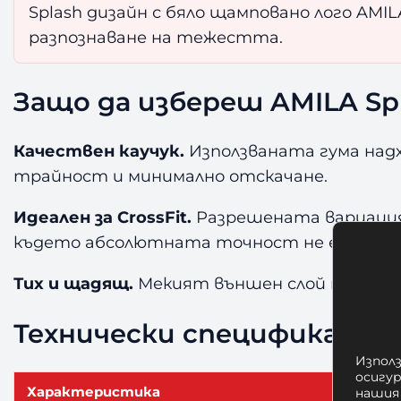
Splash дизайн с бяло щамповано лого AMIL
разпознаване на тежестта.
Защо да избереш AMILA Sp
Качествен каучук.
Използваната гума над
трайност и минимално отскачане.
Идеален за CrossFit.
Разрешената вариация 
където абсолютната точност не е крити
Тих и щадящ.
Мекият външен слой намалява
Технически спецификации
Използ
осигу
Характеристика
нашия