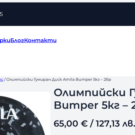
5
рки
Блог
Контакти
ес
/ Олимпийски Гумиран Диск Amila Bumper 5кг – 2бр
Олимпийски Г
Bumper 5кг – 
65,00
€
/ 127,13 лв