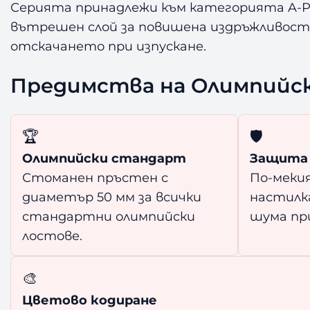
Серията принадлежи към категорията A-Pla
вътрешен слой за повишена издръжливост
отскачането при изпускане.
Предимства на Олимпийски
🏆
🛡️
Олимпийски стандарт
Защита 
Стоманен пръстен с
По-меки
диаметър 50 мм за всички
настилк
стандартни олимпийски
шума при
лостове.
🎨
Цветово кодиране