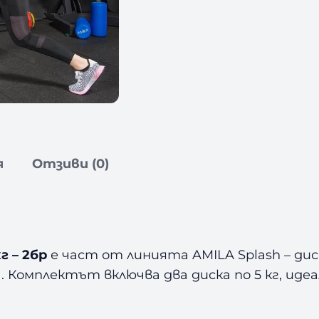
и
м
п
и
й
с
к
и
Г
я
Отзиви (0)
у
м
и
р
а
г – 2бр
е част от линията AMILA Splash – ди
н
Комплектът включва два диска по 5 кг, идеал
Д
и