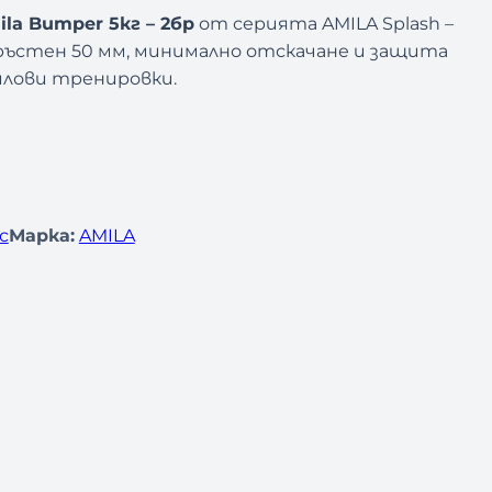
la Bumper 5кг – 2бр
от серията AMILA Splash –
пръстен 50 мм, минимално отскачане и защита
 силови тренировки.
с
Марка:
AMILA