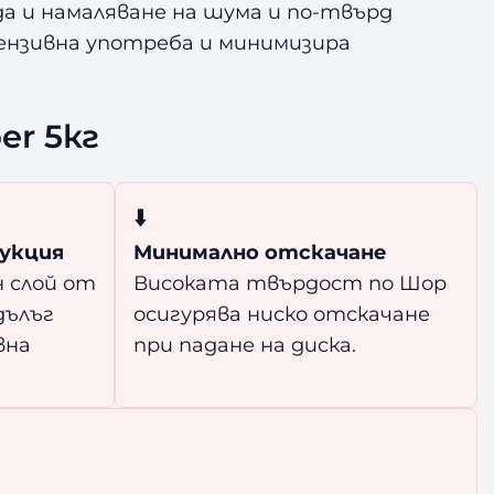
да и намаляване на шума и по-твърд
ензивна употреба и минимизира
er 5кг
⬇️
укция
Минимално отскачане
 слой от
Високата твърдост по Шор
дълъг
осигурява ниско отскачане
вна
при падане на диска.