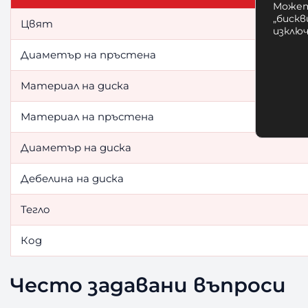
Может
„бискв
Цвят
изклю
Диаметър на пръстена
Материал на диска
Материал на пръстена
Диаметър на диска
Дебелина на диска
Тегло
Код
Често задавани въпроси