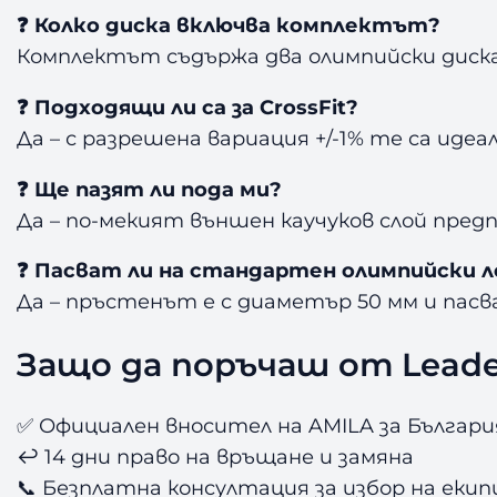
❓ Колко диска включва комплектът?
Комплектът съдържа два олимпийски диска 
❓ Подходящи ли са за CrossFit?
Да – с разрешена вариация +/-1% те са идеа
❓ Ще пазят ли пода ми?
Да – по-мекият външен каучуков слой пред
❓ Пасват ли на стандартен олимпийски 
Да – пръстенът е с диаметър 50 мм и пасв
Защо да поръчаш от Leade
✅ Официален вносител на AMILA за Българ
↩️ 14 дни право на връщане и замяна
📞 Безплатна консултация за избор на екип