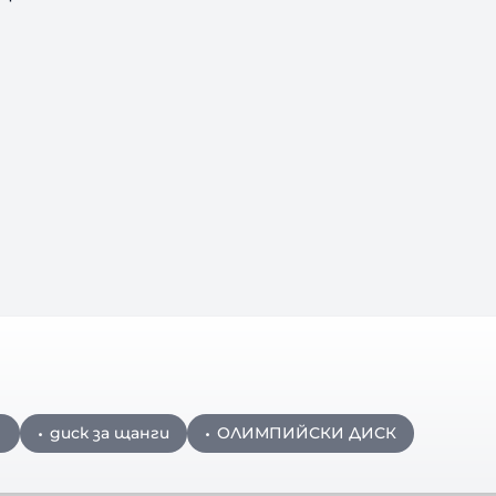
И
диск за щанги
ОЛИМПИЙСКИ ДИСК