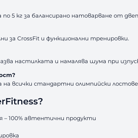
по 5 кг за балансирано натоварване от две
лни за CrossFit и функционални тренировки.
пазва настилката и намалява шума при изпус
лост?
а на всички стандартни олимпийски лостове
rFitness?
ия – 100% автентични продукти
ировка