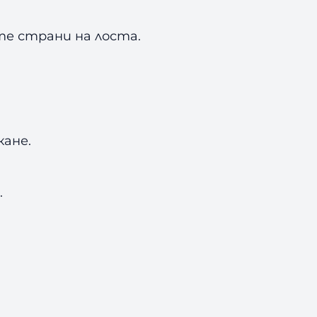
те страни на лоста.
кане.
.