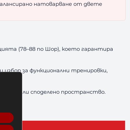
а балансирано натоварване от двете
ията (78–88 по Шор), което гарантира
щ избор за функционални тренировки,
а зала или споделено пространство.