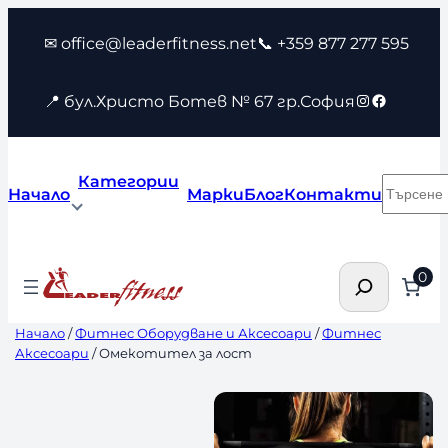
Към
✉ office@leaderfitness.net
📞 +359 877 277 595
съдържанието
Instagram
Faceboo
📍 бул.Христо Ботев № 67 гр.София
Категории
Търсен
Начало
Марки
Блог
Контакти
Търсене
0
Начало
/
Фитнес Оборудване и Аксесоари
/
Фитнес
Аксесоари
/ Омекотител за лост