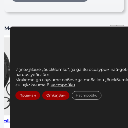
Може да харесате също
Използваме „бисквитки“, за да ви осигурим най-до
нашия уебсайт.
Можете да научите повече за това кои „бисквитки
ги изключите в
настройки
.
Приемам
Отказвам
Настройки
 Amila
Venum Lineup Football Series
Алумини
Official