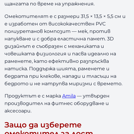
щангата по време на упражнения.
е
л
Омекотителят е с размери 31,5 × 13,5 × 5,5 см и
з
е изработен от висококачествен PVC
а
полиуретанов композит — мек, против
л
напукване и с добра еластична памет. 3D
о
с
дизайнът е съобразен с механиката и
т
човешката физиология и пасва идеално на
раменете, като ефективно разпръсква
натиска. Поддържа шията, раменете и
бедрата при клекове, напади и тласъци на
бедрото и не натрупва миризми с времето.
Продуктът е с марка
Amila
— утвърден
производител на фитнес оборудване и
аксесоари.
Защо да изберете
омекотител за лост