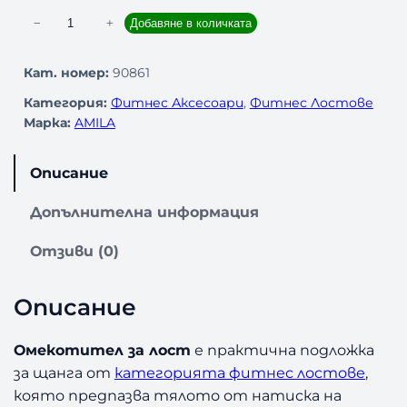
к
−
+
Добавяне в количката
о
л
Кат. номер:
90861
и
Категория:
Фитнес Аксесоари
, 
Фитнес Лостове
ч
Марка:
AMILA
е
с
т
Описание
в
о
Допълнителна информация
з
а
Отзиви (0)
О
м
Описание
е
к
о
Омекотител за лост
е практична подложка
т
за щанга от
категорията фитнес лостове
,
и
която предпазва тялото от натиска на
т