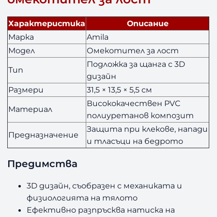
Характеристика
Описание
Марка
Amila
Модел
Омекотител за лост
Подложка за щанга с 3D
Тип
дизайн
Размери
31,5 × 13,5 × 5,5 см
Висококачествен PVC
Материал
полиуретанов композит
Защита при клекове, напади
Предназначение
и тласъци на бедрото
Предимства
3D дизайн, съобразен с механиката и
физиологията на тялото
Ефективно разпръсква натиска на