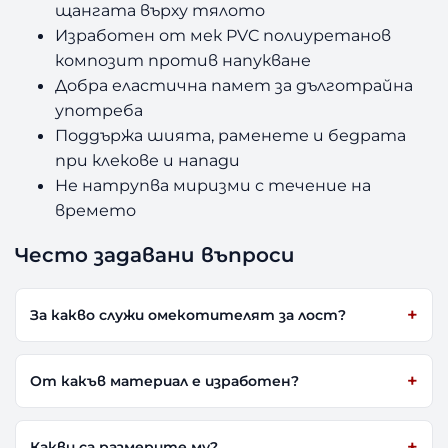
щангата върху тялото
Изработен от мек PVC полиуретанов
композит против напукване
Добра еластична памет за дълготрайна
употреба
Поддържа шията, раменете и бедрата
при клекове и напади
Не натрупва миризми с течение на
времето
Често задавани въпроси
За какво служи омекотителят за лост?
От какъв материал е изработен?
Какви са размерите му?