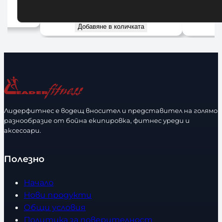
30,00
€
а
Добавяне в количката
Лидерфитнес е водещ вносител и представител на голямо
разнообразие от бойна екипировка, фитнес уреди и
аксесоари.
Полезно
Начало
Нови продукти
Общи условия
Политика за поверителност