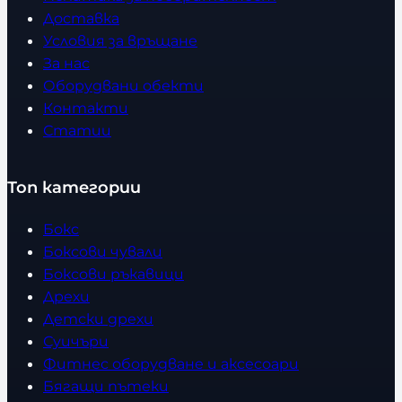
Доставка
Условия за връщане
За нас
Оборудвани обекти
Контакти
Статии
Топ категории
Бокс
Боксови чували
Боксови ръкавици
Дрехи
Детски дрехи
Суичъри
Фитнес оборудване и аксесоари
Бягащи пътеки