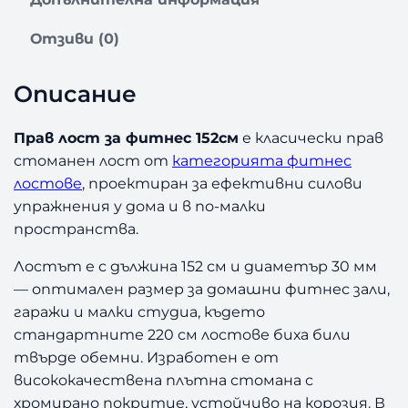
П
р
Отзиви (0)
а
в
л
Описание
о
с
Прав лост за фитнес 152см
е класически прав
т
стоманен лост от
категорията фитнес
з
лостове
, проектиран за ефективни силови
а
ф
упражнения у дома и в по-малки
и
пространства.
т
н
Лостът е с дължина 152 см и диаметър 30 мм
е
— оптимален размер за домашни фитнес зали,
с
гаражи и малки студиа, където
1
стандартните 220 см лостове биха били
5
твърде обемни. Изработен е от
2
висококачествена плътна стомана с
с
хромирано покритие, устойчиво на корозия. В
м