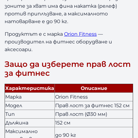
зоните за хват има фина накатка (релеф)
против приплъзване, а максималното
натоварване е до 90 кг.
Продуктът е с марка
Orion Fitness
—
производител на фитнес оборудване и
аксесоари.
Защо да изберете прав лост
за фитнес
Характеристика
Описание
Марка
Orion Fitness
Модел
Прав лост за фитнес 152 см
Тип
Прав лост (Ø30 мм)
Дължина
152 см
Максимално
до 90 кг