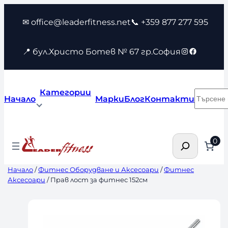
Към
✉ office@leaderfitness.net
📞 +359 877 277 595
съдържанието
Instagram
Faceboo
📍 бул.Христо Ботев № 67 гр.София
Категории
Търсен
Начало
Марки
Блог
Контакти
Търсене
0
Начало
/
Фитнес Оборудване и Аксесоари
/
Фитнес
Аксесоари
/ Прав лост за фитнес 152см