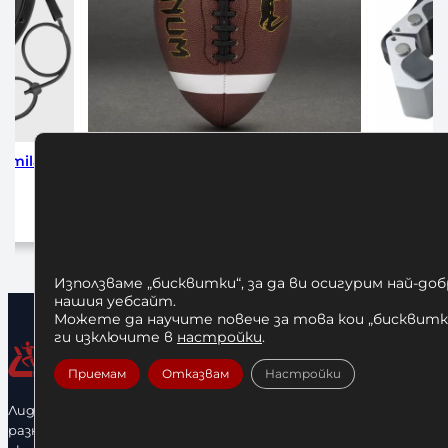
 Amila
Venum Lineup Football Series
Алумини
Official
30,00
€
/ 58,67 лв.
а
Добавяне в количката
Използваме „бисквитки“, за да ви осигурим най-до
нашия уебсайт.
Можете да научите повече за това кои „бисквитки
ги изключите в
настройки
.
Приемам
Отказвам
Настройки
Лидерфитнес е водещ вносител и представител на голямо
разнообразие от бойна екипировка, фитнес уреди и