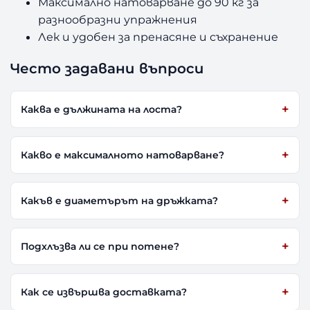
Максимално натоварване до 90 кг за
разнообразни упражнения
Лек и удобен за пренасяне и съхранение
Често задавани въпроси
Каква е дължината на лоста?
Какво е максималното натоварване?
Какъв е диаметърът на дръжката?
Подхлъзва ли се при потене?
Как се извършва доставката?