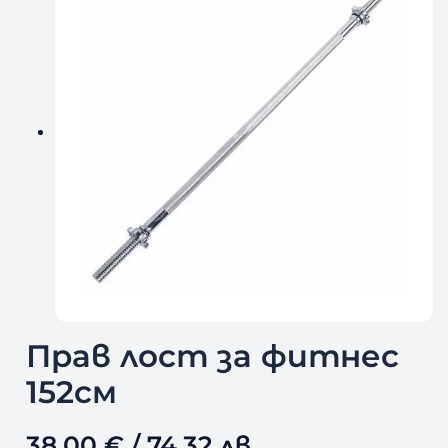
Прав лост за фитнес
152см
38,00
€
/ 74,32 лв.