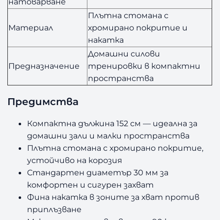
натоварване
Плътна стомана с
Материал
хромирано покритие и
накатка
Домашни силови
Предназначение
тренировки в компактни
пространства
Предимства
Компактна дължина 152 см — идеална за
домашни зали и малки пространства
Плътна стомана с хромирано покритие,
устойчиво на корозия
Стандартен диаметър 30 мм за
комфортен и сигурен захват
Фина накатка в зоните за хват против
приплъзване