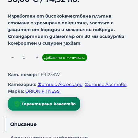
Изработен от висококачествена плътна
стомана с хромирано покритие, лостът е
защитен от корозия и механични повреди.
Стандартният диаметър от 30 мм осигурява
комфортен и сигурен захват.
к
−
+
Добавяне в количката
о
л
Кат. номер:
LF91234W
и
Категория:
Фитнес Аксесоари
, 
Фитнес Лостове
ч
Марка:
ORION FITNESS
е
с
Гарантирано качество
т
в
о
Описание
з
а
Допълнителна информация